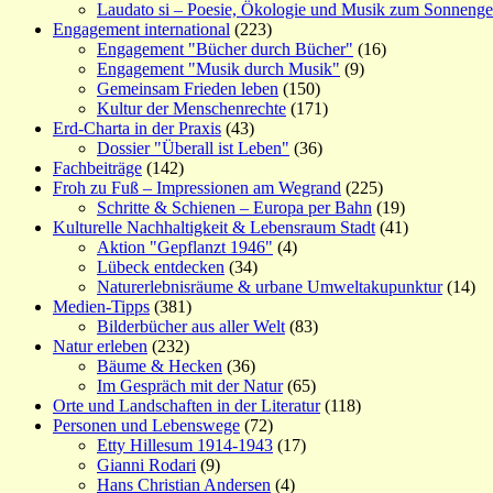
Laudato si – Poesie, Ökologie und Musik zum Sonneng
Engagement international
(223)
Engagement "Bücher durch Bücher"
(16)
Engagement "Musik durch Musik"
(9)
Gemeinsam Frieden leben
(150)
Kultur der Menschenrechte
(171)
Erd-Charta in der Praxis
(43)
Dossier "Überall ist Leben"
(36)
Fachbeiträge
(142)
Froh zu Fuß – Impressionen am Wegrand
(225)
Schritte & Schienen – Europa per Bahn
(19)
Kulturelle Nachhaltigkeit & Lebensraum Stadt
(41)
Aktion "Gepflanzt 1946"
(4)
Lübeck entdecken
(34)
Naturerlebnisräume & urbane Umweltakupunktur
(14)
Medien-Tipps
(381)
Bilderbücher aus aller Welt
(83)
Natur erleben
(232)
Bäume & Hecken
(36)
Im Gespräch mit der Natur
(65)
Orte und Landschaften in der Literatur
(118)
Personen und Lebenswege
(72)
Etty Hillesum 1914-1943
(17)
Gianni Rodari
(9)
Hans Christian Andersen
(4)