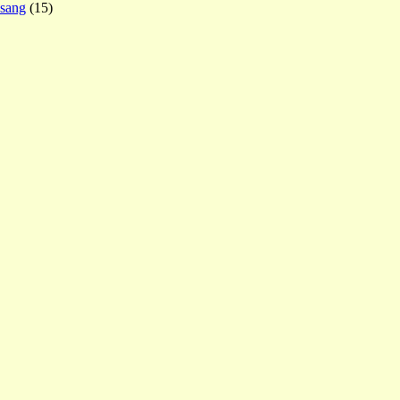
esang
(15)