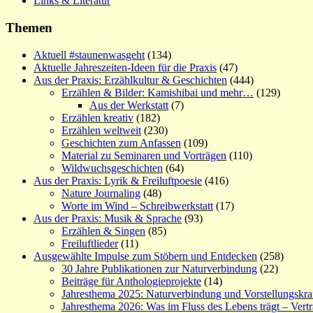
Links & Literatur
Themen
Aktuell #staunenwasgeht
(134)
Aktuelle Jahreszeiten-Ideen für die Praxis
(47)
Aus der Praxis: Erzählkultur & Geschichten
(444)
Erzählen & Bilder: Kamishibai und mehr…
(129)
Aus der Werkstatt
(7)
Erzählen kreativ
(182)
Erzählen weltweit
(230)
Geschichten zum Anfassen
(109)
Material zu Seminaren und Vorträgen
(110)
Wildwuchsgeschichten
(64)
Aus der Praxis: Lyrik & Freiluftpoesie
(416)
Nature Journaling
(48)
Worte im Wind – Schreibwerkstatt
(17)
Aus der Praxis: Musik & Sprache
(93)
Erzählen & Singen
(85)
Freiluftlieder
(11)
Ausgewählte Impulse zum Stöbern und Entdecken
(258)
30 Jahre Publikationen zur Naturverbindung
(22)
Beiträge für Anthologieprojekte
(14)
Jahresthema 2025: Naturverbindung und Vorstellungskra
Jahresthema 2026: Was im Fluss des Lebens trägt – Vert