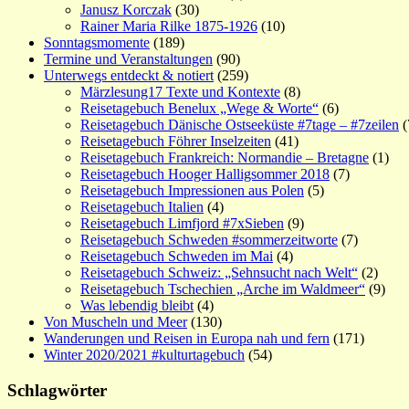
Janusz Korczak
(30)
Rainer Maria Rilke 1875-1926
(10)
Sonntagsmomente
(189)
Termine und Veranstaltungen
(90)
Unterwegs entdeckt & notiert
(259)
Märzlesung17 Texte und Kontexte
(8)
Reisetagebuch Benelux „Wege & Worte“
(6)
Reisetagebuch Dänische Ostseeküste #7tage – #7zeilen
(
Reisetagebuch Föhrer Inselzeiten
(41)
Reisetagebuch Frankreich: Normandie – Bretagne
(1)
Reisetagebuch Hooger Halligsommer 2018
(7)
Reisetagebuch Impressionen aus Polen
(5)
Reisetagebuch Italien
(4)
Reisetagebuch Limfjord #7xSieben
(9)
Reisetagebuch Schweden #sommerzeitworte
(7)
Reisetagebuch Schweden im Mai
(4)
Reisetagebuch Schweiz: „Sehnsucht nach Welt“
(2)
Reisetagebuch Tschechien „Arche im Waldmeer“
(9)
Was lebendig bleibt
(4)
Von Muscheln und Meer
(130)
Wanderungen und Reisen in Europa nah und fern
(171)
Winter 2020/2021 #kulturtagebuch
(54)
Schlagwörter