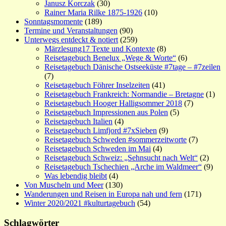
Janusz Korczak
(30)
Rainer Maria Rilke 1875-1926
(10)
Sonntagsmomente
(189)
Termine und Veranstaltungen
(90)
Unterwegs entdeckt & notiert
(259)
Märzlesung17 Texte und Kontexte
(8)
Reisetagebuch Benelux „Wege & Worte“
(6)
Reisetagebuch Dänische Ostseeküste #7tage – #7zeilen
(7)
Reisetagebuch Föhrer Inselzeiten
(41)
Reisetagebuch Frankreich: Normandie – Bretagne
(1)
Reisetagebuch Hooger Halligsommer 2018
(7)
Reisetagebuch Impressionen aus Polen
(5)
Reisetagebuch Italien
(4)
Reisetagebuch Limfjord #7xSieben
(9)
Reisetagebuch Schweden #sommerzeitworte
(7)
Reisetagebuch Schweden im Mai
(4)
Reisetagebuch Schweiz: „Sehnsucht nach Welt“
(2)
Reisetagebuch Tschechien „Arche im Waldmeer“
(9)
Was lebendig bleibt
(4)
Von Muscheln und Meer
(130)
Wanderungen und Reisen in Europa nah und fern
(171)
Winter 2020/2021 #kulturtagebuch
(54)
Schlagwörter