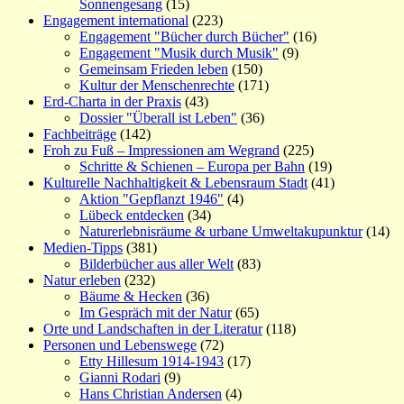
Sonnengesang
(15)
Engagement international
(223)
Engagement "Bücher durch Bücher"
(16)
Engagement "Musik durch Musik"
(9)
Gemeinsam Frieden leben
(150)
Kultur der Menschenrechte
(171)
Erd-Charta in der Praxis
(43)
Dossier "Überall ist Leben"
(36)
Fachbeiträge
(142)
Froh zu Fuß – Impressionen am Wegrand
(225)
Schritte & Schienen – Europa per Bahn
(19)
Kulturelle Nachhaltigkeit & Lebensraum Stadt
(41)
Aktion "Gepflanzt 1946"
(4)
Lübeck entdecken
(34)
Naturerlebnisräume & urbane Umweltakupunktur
(14)
Medien-Tipps
(381)
Bilderbücher aus aller Welt
(83)
Natur erleben
(232)
Bäume & Hecken
(36)
Im Gespräch mit der Natur
(65)
Orte und Landschaften in der Literatur
(118)
Personen und Lebenswege
(72)
Etty Hillesum 1914-1943
(17)
Gianni Rodari
(9)
Hans Christian Andersen
(4)