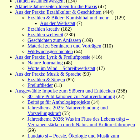
Aktuell #staunenwasgeht
(134)
Aktuelle Jahreszeiten-Ideen für die Praxis
(47)
Aus der Praxis: Erzählkultur & Geschichten
(444)
Erzählen & Bilder: Kamishibai und mehr…
(129)
Aus der Werkstatt
(7)
Erzählen kreativ
(182)
Erzählen weltweit
(230)
Geschichten zum Anfassen
(109)
Material zu Seminaren und Vorträgen
(110)
Wildwuchsgeschichten
(64)
Aus der Praxis: Lyrik & Freiluftpoesie
(416)
Nature Journaling
(48)
Worte im Wind – Schreibwerkstatt
(17)
Aus der Praxis: Musik & Sprache
(93)
Erzählen & Singen
(85)
Freiluftlieder
(11)
Ausgewählte Impulse zum Stöbern und Entdecken
(258)
30 Jahre Publikationen zur Naturverbindung
(22)
Beiträge für Anthologieprojekte
(14)
Jahresthema 2025: Naturverbindung und
Vorstellungskraft
(55)
Jahresthema 2026: Was im Fluss des Lebens trägt –
Vertrauen stärken durch Natur- und Kulturerfahrungen
(29)
Laudato si – Poesie, Ökologie und Musik zum