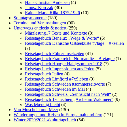
Hans Christian Andersen
(4)
Janusz Korczak
(30)
Rainer Maria Rilke 1875-1926
(10)
Sonntagsmomente
(189)
Termine und Veranstaltungen
(90)
Unterwegs entdeckt & notiert
(259)
Märzlesung17 Texte und Kontexte
(8)
Reisetagebuch Benelux „Wege & Worte“
(6)
Reisetagebuch Dänische Ostseeküste #7tage – #7zeilen
(7)
Reisetagebuch Föhrer Inselzeiten
(41)
Reisetagebuch Frankreich: Normandie – Bretagne
(1)
Reisetagebuch Hooger Halligsommer 2018
(7)
Reisetagebuch Impressionen aus Polen
(5)
Reisetagebuch Italien
(4)
Reisetagebuch Limfjord #7xSieben
(9)
Reisetagebuch Schweden #sommerzeitworte
(7)
Reisetagebuch Schweden im Mai
(4)
Reisetagebuch Schweiz: „Sehnsucht nach Welt“
(2)
Reisetagebuch Tschechien „Arche im Waldmeer“
(9)
Was lebendig bleibt
(4)
Von Muscheln und Meer
(130)
Wanderungen und Reisen in Europa nah und fern
(171)
Winter 2020/2021 #kulturtagebuch
(54)