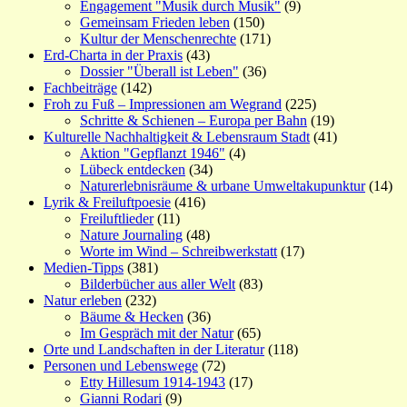
Engagement "Musik durch Musik"
(9)
Gemeinsam Frieden leben
(150)
Kultur der Menschenrechte
(171)
Erd-Charta in der Praxis
(43)
Dossier "Überall ist Leben"
(36)
Fachbeiträge
(142)
Froh zu Fuß – Impressionen am Wegrand
(225)
Schritte & Schienen – Europa per Bahn
(19)
Kulturelle Nachhaltigkeit & Lebensraum Stadt
(41)
Aktion "Gepflanzt 1946"
(4)
Lübeck entdecken
(34)
Naturerlebnisräume & urbane Umweltakupunktur
(14)
Lyrik & Freiluftpoesie
(416)
Freiluftlieder
(11)
Nature Journaling
(48)
Worte im Wind – Schreibwerkstatt
(17)
Medien-Tipps
(381)
Bilderbücher aus aller Welt
(83)
Natur erleben
(232)
Bäume & Hecken
(36)
Im Gespräch mit der Natur
(65)
Orte und Landschaften in der Literatur
(118)
Personen und Lebenswege
(72)
Etty Hillesum 1914-1943
(17)
Gianni Rodari
(9)