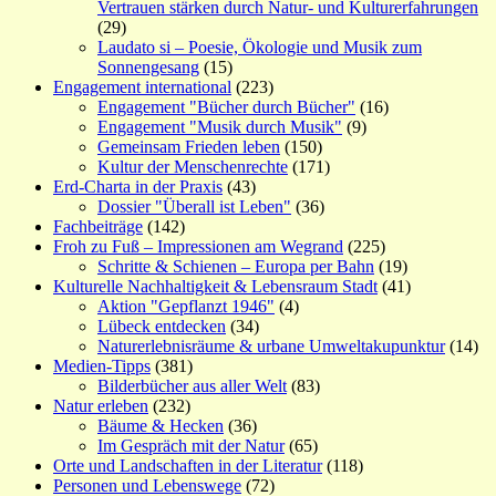
Vertrauen stärken durch Natur- und Kulturerfahrungen
(29)
Laudato si – Poesie, Ökologie und Musik zum
Sonnengesang
(15)
Engagement international
(223)
Engagement "Bücher durch Bücher"
(16)
Engagement "Musik durch Musik"
(9)
Gemeinsam Frieden leben
(150)
Kultur der Menschenrechte
(171)
Erd-Charta in der Praxis
(43)
Dossier "Überall ist Leben"
(36)
Fachbeiträge
(142)
Froh zu Fuß – Impressionen am Wegrand
(225)
Schritte & Schienen – Europa per Bahn
(19)
Kulturelle Nachhaltigkeit & Lebensraum Stadt
(41)
Aktion "Gepflanzt 1946"
(4)
Lübeck entdecken
(34)
Naturerlebnisräume & urbane Umweltakupunktur
(14)
Medien-Tipps
(381)
Bilderbücher aus aller Welt
(83)
Natur erleben
(232)
Bäume & Hecken
(36)
Im Gespräch mit der Natur
(65)
Orte und Landschaften in der Literatur
(118)
Personen und Lebenswege
(72)