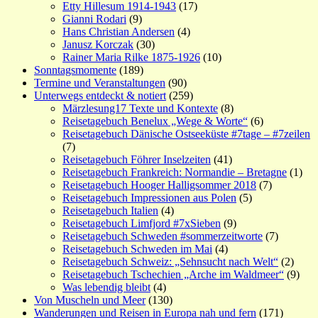
Etty Hillesum 1914-1943
(17)
Gianni Rodari
(9)
Hans Christian Andersen
(4)
Janusz Korczak
(30)
Rainer Maria Rilke 1875-1926
(10)
Sonntagsmomente
(189)
Termine und Veranstaltungen
(90)
Unterwegs entdeckt & notiert
(259)
Märzlesung17 Texte und Kontexte
(8)
Reisetagebuch Benelux „Wege & Worte“
(6)
Reisetagebuch Dänische Ostseeküste #7tage – #7zeilen
(7)
Reisetagebuch Föhrer Inselzeiten
(41)
Reisetagebuch Frankreich: Normandie – Bretagne
(1)
Reisetagebuch Hooger Halligsommer 2018
(7)
Reisetagebuch Impressionen aus Polen
(5)
Reisetagebuch Italien
(4)
Reisetagebuch Limfjord #7xSieben
(9)
Reisetagebuch Schweden #sommerzeitworte
(7)
Reisetagebuch Schweden im Mai
(4)
Reisetagebuch Schweiz: „Sehnsucht nach Welt“
(2)
Reisetagebuch Tschechien „Arche im Waldmeer“
(9)
Was lebendig bleibt
(4)
Von Muscheln und Meer
(130)
Wanderungen und Reisen in Europa nah und fern
(171)