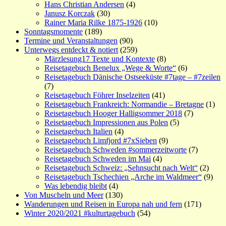
Hans Christian Andersen
(4)
Janusz Korczak
(30)
Rainer Maria Rilke 1875-1926
(10)
Sonntagsmomente
(189)
Termine und Veranstaltungen
(90)
Unterwegs entdeckt & notiert
(259)
Märzlesung17 Texte und Kontexte
(8)
Reisetagebuch Benelux „Wege & Worte“
(6)
Reisetagebuch Dänische Ostseeküste #7tage – #7zeilen
(7)
Reisetagebuch Föhrer Inselzeiten
(41)
Reisetagebuch Frankreich: Normandie – Bretagne
(1)
Reisetagebuch Hooger Halligsommer 2018
(7)
Reisetagebuch Impressionen aus Polen
(5)
Reisetagebuch Italien
(4)
Reisetagebuch Limfjord #7xSieben
(9)
Reisetagebuch Schweden #sommerzeitworte
(7)
Reisetagebuch Schweden im Mai
(4)
Reisetagebuch Schweiz: „Sehnsucht nach Welt“
(2)
Reisetagebuch Tschechien „Arche im Waldmeer“
(9)
Was lebendig bleibt
(4)
Von Muscheln und Meer
(130)
Wanderungen und Reisen in Europa nah und fern
(171)
Winter 2020/2021 #kulturtagebuch
(54)