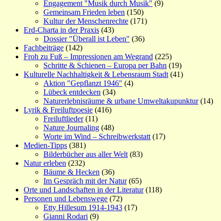
Engagement "Musik durch Musik"
(9)
Gemeinsam Frieden leben
(150)
Kultur der Menschenrechte
(171)
Erd-Charta in der Praxis
(43)
Dossier "Überall ist Leben"
(36)
Fachbeiträge
(142)
Froh zu Fuß – Impressionen am Wegrand
(225)
Schritte & Schienen – Europa per Bahn
(19)
Kulturelle Nachhaltigkeit & Lebensraum Stadt
(41)
Aktion "Gepflanzt 1946"
(4)
Lübeck entdecken
(34)
Naturerlebnisräume & urbane Umweltakupunktur
(14)
Lyrik & Freiluftpoesie
(416)
Freiluftlieder
(11)
Nature Journaling
(48)
Worte im Wind – Schreibwerkstatt
(17)
Medien-Tipps
(381)
Bilderbücher aus aller Welt
(83)
Natur erleben
(232)
Bäume & Hecken
(36)
Im Gespräch mit der Natur
(65)
Orte und Landschaften in der Literatur
(118)
Personen und Lebenswege
(72)
Etty Hillesum 1914-1943
(17)
Gianni Rodari
(9)