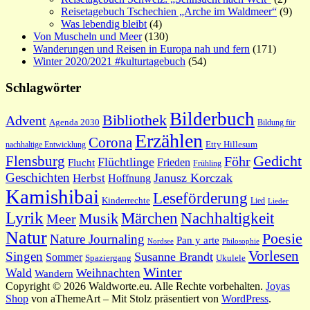
Reisetagebuch Tschechien „Arche im Waldmeer“
(9)
Was lebendig bleibt
(4)
Von Muscheln und Meer
(130)
Wanderungen und Reisen in Europa nah und fern
(171)
Winter 2020/2021 #kulturtagebuch
(54)
Schlagwörter
Bilderbuch
Bibliothek
Advent
Agenda 2030
Bildung für
Erzählen
Corona
nachhaltige Entwicklung
Etty Hillesum
Gedicht
Flensburg
Föhr
Flüchtlinge
Frieden
Flucht
Frühling
Geschichten
Janusz Korczak
Herbst
Hoffnung
Kamishibai
Leseförderung
Kinderrechte
Lied
Lieder
Lyrik
Nachhaltigkeit
Märchen
Musik
Meer
Natur
Poesie
Nature Journaling
Pan y arte
Philosophie
Nordsee
Vorlesen
Singen
Susanne Brandt
Sommer
Spaziergang
Ukulele
Winter
Wald
Weihnachten
Wandern
Copyright © 2026 Waldworte.eu. Alle Rechte vorbehalten.
Joyas
Shop
von aThemeArt – Mit Stolz präsentiert von
WordPress
.