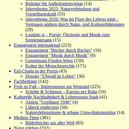
Beiträge für Anthologieprojekte
(14)
Jahresthema 2025: Naturverbindung und
Vorstellungskraft
(55)
Jahresthema 2026: Was im Fluss des Lebens trägt –
Vertrauen stärken durch Natur- und Kulturerfahrungen
(29)
Laudato si – Poesie, Ökologie und Musik zum
Sonnengesang
(15)
Engagement international
(223)
Engagement "Bücher durch Bücher"
(16)
Engagement "Musik durch Musik"
(9)
Gemeinsam Frieden leben
(150)
Kultur der Menschenrechte
(171)
Erd-Charta in der Praxis
(43)
Dossier "Überall ist Leben"
(36)
Fachbeiträge
(142)
Froh zu Fuß – Impressionen am Wegrand
(225)
Schritte & Schienen – Europa per Bahn
(19)
Kulturelle Nachhaltigkeit & Lebensraum Stadt
(41)
Aktion "Gepflanzt 1946"
(4)
Lübeck entdecken
(34)
Naturerlebnisräume & urbane Umweltakupunktur
(14)
Medien-Tipps
(381)
Bilderbücher aus aller Welt
(83)
Natur erleben
(232)