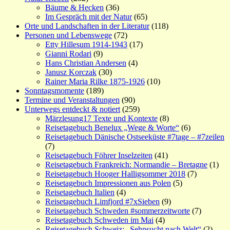
Bäume & Hecken
(36)
Im Gespräch mit der Natur
(65)
Orte und Landschaften in der Literatur
(118)
Personen und Lebenswege
(72)
Etty Hillesum 1914-1943
(17)
Gianni Rodari
(9)
Hans Christian Andersen
(4)
Janusz Korczak
(30)
Rainer Maria Rilke 1875-1926
(10)
Sonntagsmomente
(189)
Termine und Veranstaltungen
(90)
Unterwegs entdeckt & notiert
(259)
Märzlesung17 Texte und Kontexte
(8)
Reisetagebuch Benelux „Wege & Worte“
(6)
Reisetagebuch Dänische Ostseeküste #7tage – #7zeilen
(7)
Reisetagebuch Föhrer Inselzeiten
(41)
Reisetagebuch Frankreich: Normandie – Bretagne
(1)
Reisetagebuch Hooger Halligsommer 2018
(7)
Reisetagebuch Impressionen aus Polen
(5)
Reisetagebuch Italien
(4)
Reisetagebuch Limfjord #7xSieben
(9)
Reisetagebuch Schweden #sommerzeitworte
(7)
Reisetagebuch Schweden im Mai
(4)
Reisetagebuch Schweiz: „Sehnsucht nach Welt“
(2)