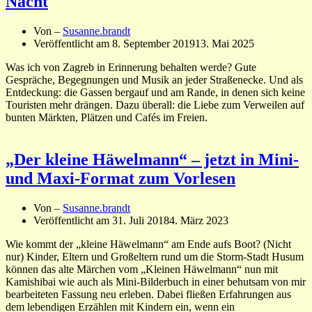
Nacht
Von –
Susanne.brandt
Veröffentlicht am
8. September 2019
13. Mai 2025
Was ich von Zagreb in Erinnerung behalten werde? Gute
Gespräche, Begegnungen und Musik an jeder Straßenecke. Und als
Entdeckung: die Gassen bergauf und am Rande, in denen sich keine
Touristen mehr drängen. Dazu überall: die Liebe zum Verweilen auf
bunten Märkten, Plätzen und Cafés im Freien.
„Der kleine Häwelmann“ – jetzt in Mini-
und Maxi-Format zum Vorlesen
Von –
Susanne.brandt
Veröffentlicht am
31. Juli 2018
4. März 2023
Wie kommt der „kleine Häwelmann“ am Ende aufs Boot? (Nicht
nur) Kinder, Eltern und Großeltern rund um die Storm-Stadt Husum
können das alte Märchen vom „Kleinen Häwelmann“ nun mit
Kamishibai wie auch als Mini-Bilderbuch in einer behutsam von mir
bearbeiteten Fassung neu erleben. Dabei fließen Erfahrungen aus
dem lebendigen Erzählen mit Kindern ein, wenn ein