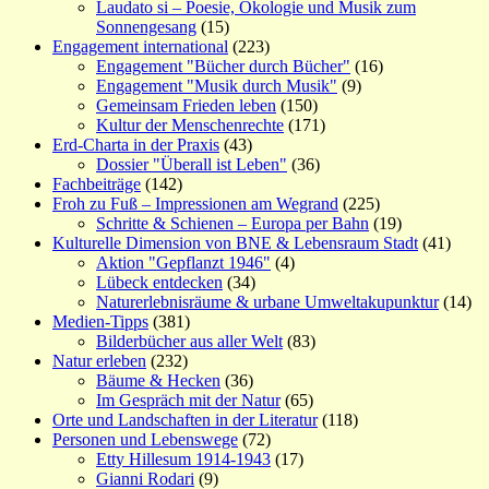
Laudato si – Poesie, Ökologie und Musik zum
Sonnengesang
(15)
Engagement international
(223)
Engagement "Bücher durch Bücher"
(16)
Engagement "Musik durch Musik"
(9)
Gemeinsam Frieden leben
(150)
Kultur der Menschenrechte
(171)
Erd-Charta in der Praxis
(43)
Dossier "Überall ist Leben"
(36)
Fachbeiträge
(142)
Froh zu Fuß – Impressionen am Wegrand
(225)
Schritte & Schienen – Europa per Bahn
(19)
Kulturelle Dimension von BNE & Lebensraum Stadt
(41)
Aktion "Gepflanzt 1946"
(4)
Lübeck entdecken
(34)
Naturerlebnisräume & urbane Umweltakupunktur
(14)
Medien-Tipps
(381)
Bilderbücher aus aller Welt
(83)
Natur erleben
(232)
Bäume & Hecken
(36)
Im Gespräch mit der Natur
(65)
Orte und Landschaften in der Literatur
(118)
Personen und Lebenswege
(72)
Etty Hillesum 1914-1943
(17)
Gianni Rodari
(9)