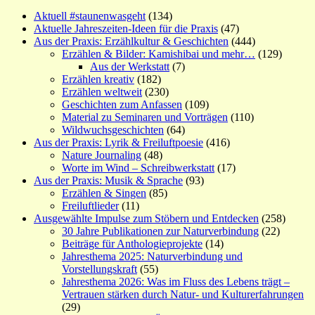
Aktuell #staunenwasgeht
(134)
Aktuelle Jahreszeiten-Ideen für die Praxis
(47)
Aus der Praxis: Erzählkultur & Geschichten
(444)
Erzählen & Bilder: Kamishibai und mehr…
(129)
Aus der Werkstatt
(7)
Erzählen kreativ
(182)
Erzählen weltweit
(230)
Geschichten zum Anfassen
(109)
Material zu Seminaren und Vorträgen
(110)
Wildwuchsgeschichten
(64)
Aus der Praxis: Lyrik & Freiluftpoesie
(416)
Nature Journaling
(48)
Worte im Wind – Schreibwerkstatt
(17)
Aus der Praxis: Musik & Sprache
(93)
Erzählen & Singen
(85)
Freiluftlieder
(11)
Ausgewählte Impulse zum Stöbern und Entdecken
(258)
30 Jahre Publikationen zur Naturverbindung
(22)
Beiträge für Anthologieprojekte
(14)
Jahresthema 2025: Naturverbindung und
Vorstellungskraft
(55)
Jahresthema 2026: Was im Fluss des Lebens trägt –
Vertrauen stärken durch Natur- und Kulturerfahrungen
(29)