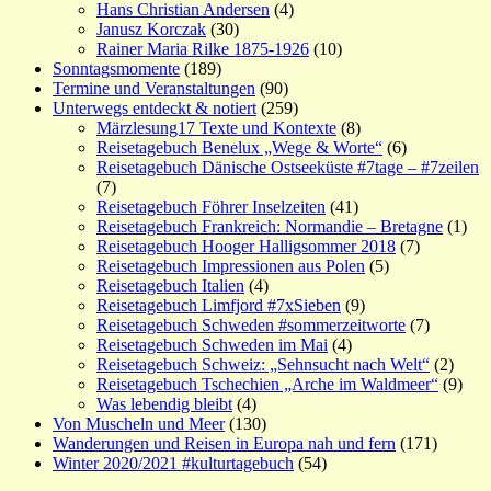
Hans Christian Andersen
(4)
Janusz Korczak
(30)
Rainer Maria Rilke 1875-1926
(10)
Sonntagsmomente
(189)
Termine und Veranstaltungen
(90)
Unterwegs entdeckt & notiert
(259)
Märzlesung17 Texte und Kontexte
(8)
Reisetagebuch Benelux „Wege & Worte“
(6)
Reisetagebuch Dänische Ostseeküste #7tage – #7zeilen
(7)
Reisetagebuch Föhrer Inselzeiten
(41)
Reisetagebuch Frankreich: Normandie – Bretagne
(1)
Reisetagebuch Hooger Halligsommer 2018
(7)
Reisetagebuch Impressionen aus Polen
(5)
Reisetagebuch Italien
(4)
Reisetagebuch Limfjord #7xSieben
(9)
Reisetagebuch Schweden #sommerzeitworte
(7)
Reisetagebuch Schweden im Mai
(4)
Reisetagebuch Schweiz: „Sehnsucht nach Welt“
(2)
Reisetagebuch Tschechien „Arche im Waldmeer“
(9)
Was lebendig bleibt
(4)
Von Muscheln und Meer
(130)
Wanderungen und Reisen in Europa nah und fern
(171)
Winter 2020/2021 #kulturtagebuch
(54)