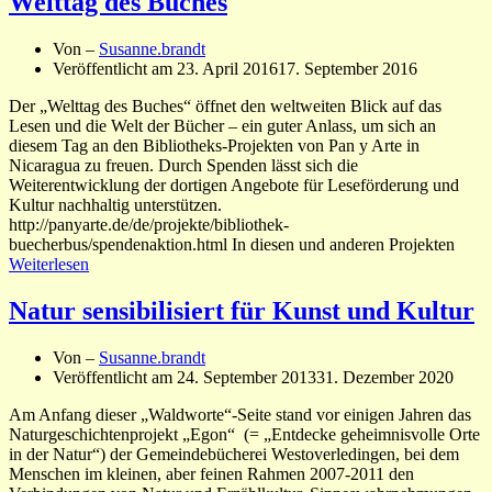
Welttag des Buches
Von –
Susanne.brandt
Veröffentlicht am
23. April 2016
17. September 2016
Der „Welttag des Buches“ öffnet den weltweiten Blick auf das
Lesen und die Welt der Bücher – ein guter Anlass, um sich an
diesem Tag an den Bibliotheks-Projekten von Pan y Arte in
Nicaragua zu freuen. Durch Spenden lässt sich die
Weiterentwicklung der dortigen Angebote für Leseförderung und
Kultur nachhaltig unterstützen.
http://panyarte.de/de/projekte/bibliothek-
buecherbus/spendenaktion.html In diesen und anderen Projekten
Weiterlesen
Natur sensibilisiert für Kunst und Kultur
Von –
Susanne.brandt
Veröffentlicht am
24. September 2013
31. Dezember 2020
Am Anfang dieser „Waldworte“-Seite stand vor einigen Jahren das
Naturgeschichtenprojekt „Egon“ (= „Entdecke geheimnisvolle Orte
in der Natur“) der Gemeindebücherei Westoverledingen, bei dem
Menschen im kleinen, aber feinen Rahmen 2007-2011 den