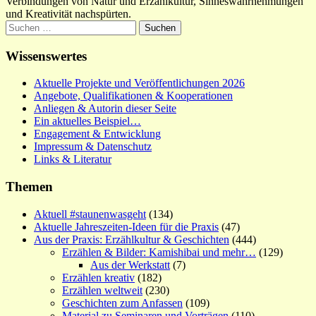
Verbindungen von Natur und Erzählkultur, Sinneswahrnehmungen
und Kreativität nachspürten.
Suchen
nach:
Wissenswertes
Aktuelle Projekte und Veröffentlichungen 2026
Angebote, Qualifikationen & Kooperationen
Anliegen & Autorin dieser Seite
Ein aktuelles Beispiel…
Engagement & Entwicklung
Impressum & Datenschutz
Links & Literatur
Themen
Aktuell #staunenwasgeht
(134)
Aktuelle Jahreszeiten-Ideen für die Praxis
(47)
Aus der Praxis: Erzählkultur & Geschichten
(444)
Erzählen & Bilder: Kamishibai und mehr…
(129)
Aus der Werkstatt
(7)
Erzählen kreativ
(182)
Erzählen weltweit
(230)
Geschichten zum Anfassen
(109)
Material zu Seminaren und Vorträgen
(110)