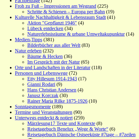
Fachbeiträge
(142)
Froh zu Fuß – Impressionen am Wegrand
(225)
Schritte & Schienen – Europa per Bahn
(19)
Kulturelle Nachhaltigkeit & Lebensraum Stadt
(41)
Aktion "Gepflanzt 1946"
(4)
Lübeck entdecken
(34)
Naturerlebnisräume & urbane Umweltakupunktur
(14)
Medien-Tipps
(381)
Bilderbücher aus aller Welt
(83)
Natur erleben
(232)
Bäume & Hecken
(36)
Im Gespräch mit der Natur
(65)
Orte und Landschaften in der Literatur
(118)
Personen und Lebenswege
(72)
Etty Hillesum 1914-1943
(17)
Gianni Rodari
(9)
Hans Christian Andersen
(4)
Janusz Korczak
(30)
Rainer Maria Rilke 1875-1926
(10)
Sonntagsmomente
(189)
Termine und Veranstaltungen
(90)
Unterwegs entdeckt & notiert
(259)
Märzlesung17 Texte und Kontexte
(8)
Reisetagebuch Benelux „Wege & Worte“
(6)
Reisetagebuch Dänische Ostseeküste #7tage – #7zeilen