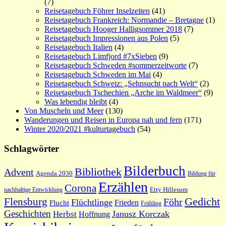
(7)
Reisetagebuch Föhrer Inselzeiten
(41)
Reisetagebuch Frankreich: Normandie – Bretagne
(1)
Reisetagebuch Hooger Halligsommer 2018
(7)
Reisetagebuch Impressionen aus Polen
(5)
Reisetagebuch Italien
(4)
Reisetagebuch Limfjord #7xSieben
(9)
Reisetagebuch Schweden #sommerzeitworte
(7)
Reisetagebuch Schweden im Mai
(4)
Reisetagebuch Schweiz: „Sehnsucht nach Welt“
(2)
Reisetagebuch Tschechien „Arche im Waldmeer“
(9)
Was lebendig bleibt
(4)
Von Muscheln und Meer
(130)
Wanderungen und Reisen in Europa nah und fern
(171)
Winter 2020/2021 #kulturtagebuch
(54)
Schlagwörter
Bilderbuch
Bibliothek
Advent
Agenda 2030
Bildung für
Erzählen
Corona
nachhaltige Entwicklung
Etty Hillesum
Gedicht
Flensburg
Föhr
Flüchtlinge
Frieden
Flucht
Frühling
Geschichten
Janusz Korczak
Herbst
Hoffnung