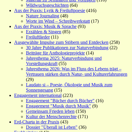
Wildwuchsgeschichten
(64)
Aus der Praxis: Lyrik & Freiluftpoesie
(416)
Nature Journaling
(48)
Worte im Wind – Schreibwerkstatt
(17)
Aus der Praxis: Musik & Sprache
(93)
Erzählen & Singen
(85)
Freiluftlieder
(11)
Ausgewählte Impulse zum Stöbern und Entdecken
(258)
30 Jahre Publikationen zur Naturverbindung
(22)
Beiträge für Anthologieprojekte
(14)
Jahresthema 2025: Naturverbindung und
Vorstellungskraft
(55)
Jahresthema 2026: Was im Fluss des Lebens trägt –
Vertrauen stärken durch Natur- und Kulturerfahrungen
(29)
Laudato si – Poesie, Ökologie und Musik zum
Sonnengesang
(15)
Engagement international
(223)
Engagement "Bücher durch Bücher"
(16)
Engagement "Musik durch Musik"
(9)
Gemeinsam Frieden leben
(150)
Kultur der Menschenrechte
(171)
Erd-Charta in der Praxis
(43)
Dossier "Überall ist Leben"
(36)