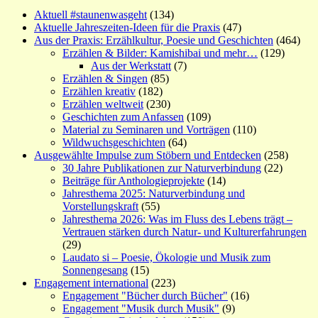
Aktuell #staunenwasgeht
(134)
Aktuelle Jahreszeiten-Ideen für die Praxis
(47)
Aus der Praxis: Erzählkultur, Poesie und Geschichten
(464)
Erzählen & Bilder: Kamishibai und mehr…
(129)
Aus der Werkstatt
(7)
Erzählen & Singen
(85)
Erzählen kreativ
(182)
Erzählen weltweit
(230)
Geschichten zum Anfassen
(109)
Material zu Seminaren und Vorträgen
(110)
Wildwuchsgeschichten
(64)
Ausgewählte Impulse zum Stöbern und Entdecken
(258)
30 Jahre Publikationen zur Naturverbindung
(22)
Beiträge für Anthologieprojekte
(14)
Jahresthema 2025: Naturverbindung und
Vorstellungskraft
(55)
Jahresthema 2026: Was im Fluss des Lebens trägt –
Vertrauen stärken durch Natur- und Kulturerfahrungen
(29)
Laudato si – Poesie, Ökologie und Musik zum
Sonnengesang
(15)
Engagement international
(223)
Engagement "Bücher durch Bücher"
(16)
Engagement "Musik durch Musik"
(9)