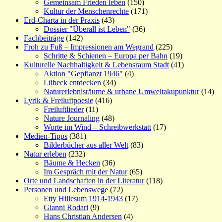
Gemeinsam Frieden leben
(150)
Kultur der Menschenrechte
(171)
Erd-Charta in der Praxis
(43)
Dossier "Überall ist Leben"
(36)
Fachbeiträge
(142)
Froh zu Fuß – Impressionen am Wegrand
(225)
Schritte & Schienen – Europa per Bahn
(19)
Kulturelle Nachhaltigkeit & Lebensraum Stadt
(41)
Aktion "Gepflanzt 1946"
(4)
Lübeck entdecken
(34)
Naturerlebnisräume & urbane Umweltakupunktur
(14)
Lyrik & Freiluftpoesie
(416)
Freiluftlieder
(11)
Nature Journaling
(48)
Worte im Wind – Schreibwerkstatt
(17)
Medien-Tipps
(381)
Bilderbücher aus aller Welt
(83)
Natur erleben
(232)
Bäume & Hecken
(36)
Im Gespräch mit der Natur
(65)
Orte und Landschaften in der Literatur
(118)
Personen und Lebenswege
(72)
Etty Hillesum 1914-1943
(17)
Gianni Rodari
(9)
Hans Christian Andersen
(4)