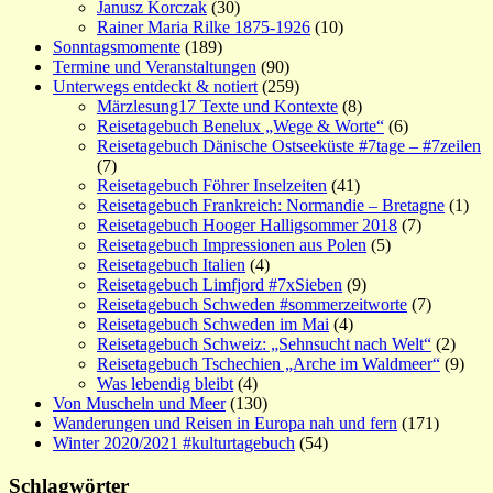
Janusz Korczak
(30)
Rainer Maria Rilke 1875-1926
(10)
Sonntagsmomente
(189)
Termine und Veranstaltungen
(90)
Unterwegs entdeckt & notiert
(259)
Märzlesung17 Texte und Kontexte
(8)
Reisetagebuch Benelux „Wege & Worte“
(6)
Reisetagebuch Dänische Ostseeküste #7tage – #7zeilen
(7)
Reisetagebuch Föhrer Inselzeiten
(41)
Reisetagebuch Frankreich: Normandie – Bretagne
(1)
Reisetagebuch Hooger Halligsommer 2018
(7)
Reisetagebuch Impressionen aus Polen
(5)
Reisetagebuch Italien
(4)
Reisetagebuch Limfjord #7xSieben
(9)
Reisetagebuch Schweden #sommerzeitworte
(7)
Reisetagebuch Schweden im Mai
(4)
Reisetagebuch Schweiz: „Sehnsucht nach Welt“
(2)
Reisetagebuch Tschechien „Arche im Waldmeer“
(9)
Was lebendig bleibt
(4)
Von Muscheln und Meer
(130)
Wanderungen und Reisen in Europa nah und fern
(171)
Winter 2020/2021 #kulturtagebuch
(54)
Schlagwörter