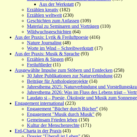
Aus der Werkstatt
(7)
Erzählen kreativ
(182)
Erzählen weltweit
(230)
Geschichten zum Anfassen
(109)
Material zu Seminaren und Vorträgen
(110)
Wildwuchsgeschichten
(64)
Aus der Praxis: Lyrik & Freiluftpoesie
(416)
Nature Journaling
(48)
Worte im Wind – Schreibwerkstatt
(17)
Aus der Praxis: Musik & Sprache
(93)
Erzählen & Singen
(85)
Freiluftlieder
(11)
Ausgewählte Impulse zum Stöbern und Entdecken
(258)
30 Jahre Publikationen zur Naturverbindung
(22)
Beiträge für Anthologieprojekte
(14)
Jahresthema 2025: Naturverbindung und Vorstellungskra
Jahresthema 2026: Was im Fluss des Lebens trägt – Vert
Laudato si – Poesie, Ökologie und Musik zum Sonneng
Engagement international
(223)
Engagement "Bücher durch Bücher"
(16)
Engagement "Musik durch Musik"
(9)
Gemeinsam Frieden leben
(150)
Kultur der Menschenrechte
(171)
Erd-Charta in der Praxis
(43)
Dossier "Überall ist Leben"
(36)