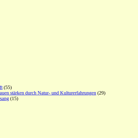
ft
(55)
rauen stärken durch Natur- und Kulturerfahrungen
(29)
esang
(15)