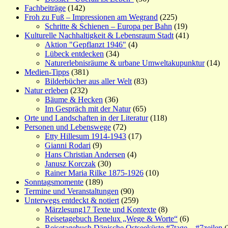
Fachbeiträge
(142)
Froh zu Fuß – Impressionen am Wegrand
(225)
Schritte & Schienen – Europa per Bahn
(19)
Kulturelle Nachhaltigkeit & Lebensraum Stadt
(41)
Aktion "Gepflanzt 1946"
(4)
Lübeck entdecken
(34)
Naturerlebnisräume & urbane Umweltakupunktur
(14)
Medien-Tipps
(381)
Bilderbücher aus aller Welt
(83)
Natur erleben
(232)
Bäume & Hecken
(36)
Im Gespräch mit der Natur
(65)
Orte und Landschaften in der Literatur
(118)
Personen und Lebenswege
(72)
Etty Hillesum 1914-1943
(17)
Gianni Rodari
(9)
Hans Christian Andersen
(4)
Janusz Korczak
(30)
Rainer Maria Rilke 1875-1926
(10)
Sonntagsmomente
(189)
Termine und Veranstaltungen
(90)
Unterwegs entdeckt & notiert
(259)
Märzlesung17 Texte und Kontexte
(8)
Reisetagebuch Benelux „Wege & Worte“
(6)
Reisetagebuch Dänische Ostseeküste #7tage – #7zeilen
(