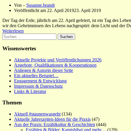
Von –
Susanne.brandt
Veröffentlicht am
22. April 2019
23. April 2019
Der Tag der Erde, jährlich am 22. April gefeiert, ist ein Tag des Leb
wir den Geheimnissen des Lebens nachgespürt: dem Licht und der D
Weiterlesen
Suchen
nach:
Wissenswertes
Aktuelle Projekte und Veröffentlichungen 2026
Angebote, Qualifikationen & Kooperationen
Anliegen & Autorin dieser Seite
Ein aktuelles Beispiel…
Engagement & Entwicklung
Impressum & Datenschutz
Links & Literatur
Themen
Aktuell #staunenwasgeht
(134)
Aktuelle Jahreszeiten-Ideen für die Praxis
(47)
Aus der Praxis: Erzählkultur & Geschichten
(444)
Erzählen & Bilder: Kamishibai und mehr…
(129)