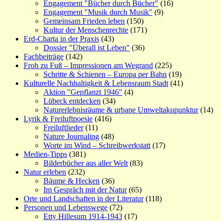
Engagement "Bücher durch Bücher"
(16)
Engagement "Musik durch Musik"
(9)
Gemeinsam Frieden leben
(150)
Kultur der Menschenrechte
(171)
Erd-Charta in der Praxis
(43)
Dossier "Überall ist Leben"
(36)
Fachbeiträge
(142)
Froh zu Fuß – Impressionen am Wegrand
(225)
Schritte & Schienen – Europa per Bahn
(19)
Kulturelle Nachhaltigkeit & Lebensraum Stadt
(41)
Aktion "Gepflanzt 1946"
(4)
Lübeck entdecken
(34)
Naturerlebnisräume & urbane Umweltakupunktur
(14)
Lyrik & Freiluftpoesie
(416)
Freiluftlieder
(11)
Nature Journaling
(48)
Worte im Wind – Schreibwerkstatt
(17)
Medien-Tipps
(381)
Bilderbücher aus aller Welt
(83)
Natur erleben
(232)
Bäume & Hecken
(36)
Im Gespräch mit der Natur
(65)
Orte und Landschaften in der Literatur
(118)
Personen und Lebenswege
(72)
Etty Hillesum 1914-1943
(17)