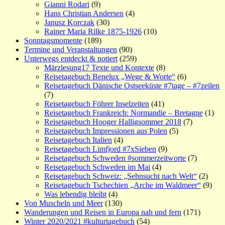
Gianni Rodari
(9)
Hans Christian Andersen
(4)
Janusz Korczak
(30)
Rainer Maria Rilke 1875-1926
(10)
Sonntagsmomente
(189)
Termine und Veranstaltungen
(90)
Unterwegs entdeckt & notiert
(259)
Märzlesung17 Texte und Kontexte
(8)
Reisetagebuch Benelux „Wege & Worte“
(6)
Reisetagebuch Dänische Ostseeküste #7tage – #7zeilen
(7)
Reisetagebuch Föhrer Inselzeiten
(41)
Reisetagebuch Frankreich: Normandie – Bretagne
(1)
Reisetagebuch Hooger Halligsommer 2018
(7)
Reisetagebuch Impressionen aus Polen
(5)
Reisetagebuch Italien
(4)
Reisetagebuch Limfjord #7xSieben
(9)
Reisetagebuch Schweden #sommerzeitworte
(7)
Reisetagebuch Schweden im Mai
(4)
Reisetagebuch Schweiz: „Sehnsucht nach Welt“
(2)
Reisetagebuch Tschechien „Arche im Waldmeer“
(9)
Was lebendig bleibt
(4)
Von Muscheln und Meer
(130)
Wanderungen und Reisen in Europa nah und fern
(171)
Winter 2020/2021 #kulturtagebuch
(54)