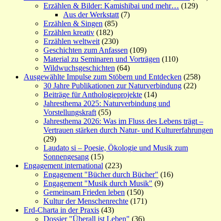
Erzählen & Bilder: Kamishibai und mehr…
(129)
Aus der Werkstatt
(7)
Erzählen & Singen
(85)
Erzählen kreativ
(182)
Erzählen weltweit
(230)
Geschichten zum Anfassen
(109)
Material zu Seminaren und Vorträgen
(110)
Wildwuchsgeschichten
(64)
Ausgewählte Impulse zum Stöbern und Entdecken
(258)
30 Jahre Publikationen zur Naturverbindung
(22)
Beiträge für Anthologieprojekte
(14)
Jahresthema 2025: Naturverbindung und
Vorstellungskraft
(55)
Jahresthema 2026: Was im Fluss des Lebens trägt –
Vertrauen stärken durch Natur- und Kulturerfahrungen
(29)
Laudato si – Poesie, Ökologie und Musik zum
Sonnengesang
(15)
Engagement international
(223)
Engagement "Bücher durch Bücher"
(16)
Engagement "Musik durch Musik"
(9)
Gemeinsam Frieden leben
(150)
Kultur der Menschenrechte
(171)
Erd-Charta in der Praxis
(43)
Dossier "Überall ist Leben"
(36)