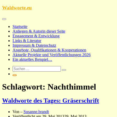
Zum
Waldworte.eu
Inhalt
springen
Startseite
Anliegen & Autorin dieser Seite
Engagement & Entwicklung
Links & Literatur
Impressum & Datenschutz
Angebote, Qualifikationen & Kooperationen
Aktuelle Projekte und Veröffentlichungen 2026
Ein aktuelles Beispiel…
Schlagwort:
Nachthimmel
Waldworte des Tages: Gräserschrift
Von –
Susanne.brandt
Veröffentlicht am
29. Mai 2013
29. Mai 2013