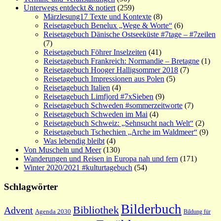
Unterwegs entdeckt & notiert
(259)
Märzlesung17 Texte und Kontexte
(8)
Reisetagebuch Benelux „Wege & Worte“
(6)
Reisetagebuch Dänische Ostseeküste #7tage – #7zeilen
(7)
Reisetagebuch Föhrer Inselzeiten
(41)
Reisetagebuch Frankreich: Normandie – Bretagne
(1)
Reisetagebuch Hooger Halligsommer 2018
(7)
Reisetagebuch Impressionen aus Polen
(5)
Reisetagebuch Italien
(4)
Reisetagebuch Limfjord #7xSieben
(9)
Reisetagebuch Schweden #sommerzeitworte
(7)
Reisetagebuch Schweden im Mai
(4)
Reisetagebuch Schweiz: „Sehnsucht nach Welt“
(2)
Reisetagebuch Tschechien „Arche im Waldmeer“
(9)
Was lebendig bleibt
(4)
Von Muscheln und Meer
(130)
Wanderungen und Reisen in Europa nah und fern
(171)
Winter 2020/2021 #kulturtagebuch
(54)
Schlagwörter
Bilderbuch
Bibliothek
Advent
Agenda 2030
Bildung für