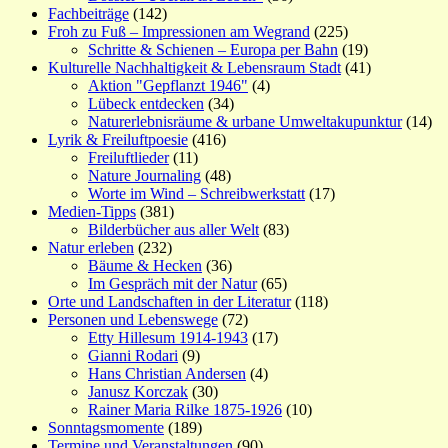
Fachbeiträge
(142)
Froh zu Fuß – Impressionen am Wegrand
(225)
Schritte & Schienen – Europa per Bahn
(19)
Kulturelle Nachhaltigkeit & Lebensraum Stadt
(41)
Aktion "Gepflanzt 1946"
(4)
Lübeck entdecken
(34)
Naturerlebnisräume & urbane Umweltakupunktur
(14)
Lyrik & Freiluftpoesie
(416)
Freiluftlieder
(11)
Nature Journaling
(48)
Worte im Wind – Schreibwerkstatt
(17)
Medien-Tipps
(381)
Bilderbücher aus aller Welt
(83)
Natur erleben
(232)
Bäume & Hecken
(36)
Im Gespräch mit der Natur
(65)
Orte und Landschaften in der Literatur
(118)
Personen und Lebenswege
(72)
Etty Hillesum 1914-1943
(17)
Gianni Rodari
(9)
Hans Christian Andersen
(4)
Janusz Korczak
(30)
Rainer Maria Rilke 1875-1926
(10)
Sonntagsmomente
(189)
Termine und Veranstaltungen
(90)