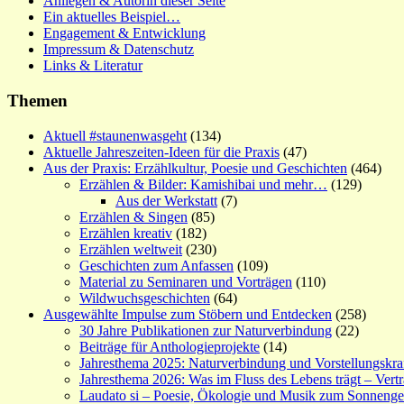
Anliegen & Autorin dieser Seite
Ein aktuelles Beispiel…
Engagement & Entwicklung
Impressum & Datenschutz
Links & Literatur
Themen
Aktuell #staunenwasgeht
(134)
Aktuelle Jahreszeiten-Ideen für die Praxis
(47)
Aus der Praxis: Erzählkultur, Poesie und Geschichten
(464)
Erzählen & Bilder: Kamishibai und mehr…
(129)
Aus der Werkstatt
(7)
Erzählen & Singen
(85)
Erzählen kreativ
(182)
Erzählen weltweit
(230)
Geschichten zum Anfassen
(109)
Material zu Seminaren und Vorträgen
(110)
Wildwuchsgeschichten
(64)
Ausgewählte Impulse zum Stöbern und Entdecken
(258)
30 Jahre Publikationen zur Naturverbindung
(22)
Beiträge für Anthologieprojekte
(14)
Jahresthema 2025: Naturverbindung und Vorstellungskra
Jahresthema 2026: Was im Fluss des Lebens trägt – Vert
Laudato si – Poesie, Ökologie und Musik zum Sonneng