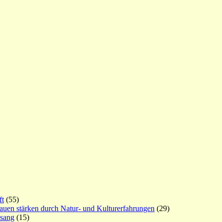
ft
(55)
rauen stärken durch Natur- und Kulturerfahrungen
(29)
esang
(15)