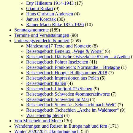
Etty Hillesum 1914-1943
(17)
Gianni Rodari
(9)
Hans Christian Andersen
(4)
Janusz Korczak
(30)
Rainer Maria Rilke 1875-1926
(10)
Sonntagsmomente
(189)
Termine und Veranstaltungen
(90)
Unterwegs entdeckt & notiert
(259)
Märzlesung17 Texte und Kontexte
(8)
Reisetagebuch Benelux „Wege & Worte“
(6)
Reisetagebuch Dänische Ostseeküste #7tage – #7zeilen
(
Reisetagebuch Föhrer Inselzeiten
(41)
Reisetagebuch Frankreich: Normandie – Bretagne
(1)
Reisetagebuch Hooger Halligsommer 2018
(7)
Reisetagebuch Impressionen aus Polen
(5)
Reisetagebuch Italien
(4)
Reisetagebuch Limfjord #7xSieben
(9)
Reisetagebuch Schweden #sommerzeitworte
(7)
Reisetagebuch Schweden im Mai
(4)
Reisetagebuch Schweiz: „Sehnsucht nach Welt“
(2)
Reisetagebuch Tschechien „Arche im Waldmeer“
(9)
Was lebendig bleibt
(4)
Von Muscheln und Meer
(130)
Wanderungen und Reisen in Europa nah und fern
(171)
Winter 2020/2021 #kulturtagebuch
(54)