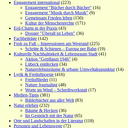
Engagement international
(223)
Engagement "Bücher durch Bücher"
(16)
Engagement "Musik durch Musik"
(9)
Gemeinsam Frieden leben
(150)
Kultur der Menschenrechte
(171)
Erd-Charta in der Praxis
(43)
Dossier "Überall ist Leben"
(36)
Fachbeiträge
(142)
Froh zu Fuß – Impressionen am Wegrand
(225)
Schritte & Schienen – Europa per Bahn
(19)
Kulturelle Nachhaltigkeit & Lebensraum Stadt
(41)
Aktion "Gepflanzt 1946"
(4)
Lübeck entdecken
(34)
Naturerlebnisräume & urbane Umweltakupunktur
(14)
Lyrik & Freiluftpoesie
(416)
Freiluftlieder
(11)
Nature Journaling
(48)
Worte im Wind – Schreibwerkstatt
(17)
Medien-Tipps
(381)
Bilderbücher aus aller Welt
(83)
Natur erleben
(232)
Bäume & Hecken
(36)
Im Gespräch mit der Natur
(65)
Orte und Landschaften in der Literatur
(118)
Personen und Lebenswege
(72)