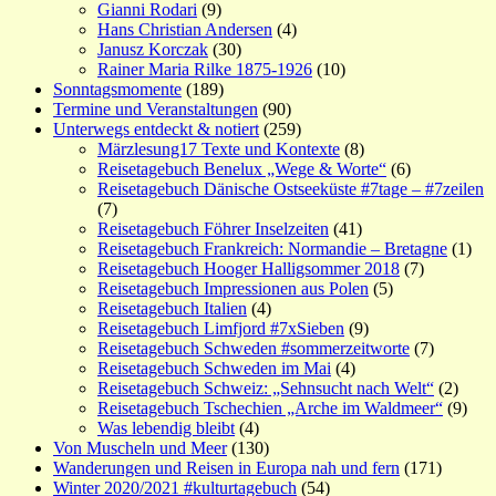
Gianni Rodari
(9)
Hans Christian Andersen
(4)
Janusz Korczak
(30)
Rainer Maria Rilke 1875-1926
(10)
Sonntagsmomente
(189)
Termine und Veranstaltungen
(90)
Unterwegs entdeckt & notiert
(259)
Märzlesung17 Texte und Kontexte
(8)
Reisetagebuch Benelux „Wege & Worte“
(6)
Reisetagebuch Dänische Ostseeküste #7tage – #7zeilen
(7)
Reisetagebuch Föhrer Inselzeiten
(41)
Reisetagebuch Frankreich: Normandie – Bretagne
(1)
Reisetagebuch Hooger Halligsommer 2018
(7)
Reisetagebuch Impressionen aus Polen
(5)
Reisetagebuch Italien
(4)
Reisetagebuch Limfjord #7xSieben
(9)
Reisetagebuch Schweden #sommerzeitworte
(7)
Reisetagebuch Schweden im Mai
(4)
Reisetagebuch Schweiz: „Sehnsucht nach Welt“
(2)
Reisetagebuch Tschechien „Arche im Waldmeer“
(9)
Was lebendig bleibt
(4)
Von Muscheln und Meer
(130)
Wanderungen und Reisen in Europa nah und fern
(171)
Winter 2020/2021 #kulturtagebuch
(54)