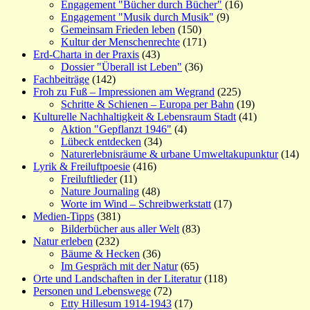
Engagement "Bücher durch Bücher"
(16)
Engagement "Musik durch Musik"
(9)
Gemeinsam Frieden leben
(150)
Kultur der Menschenrechte
(171)
Erd-Charta in der Praxis
(43)
Dossier "Überall ist Leben"
(36)
Fachbeiträge
(142)
Froh zu Fuß – Impressionen am Wegrand
(225)
Schritte & Schienen – Europa per Bahn
(19)
Kulturelle Nachhaltigkeit & Lebensraum Stadt
(41)
Aktion "Gepflanzt 1946"
(4)
Lübeck entdecken
(34)
Naturerlebnisräume & urbane Umweltakupunktur
(14)
Lyrik & Freiluftpoesie
(416)
Freiluftlieder
(11)
Nature Journaling
(48)
Worte im Wind – Schreibwerkstatt
(17)
Medien-Tipps
(381)
Bilderbücher aus aller Welt
(83)
Natur erleben
(232)
Bäume & Hecken
(36)
Im Gespräch mit der Natur
(65)
Orte und Landschaften in der Literatur
(118)
Personen und Lebenswege
(72)
Etty Hillesum 1914-1943
(17)