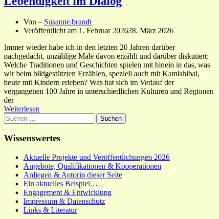
Lebendigkeit im Dialog
Von –
Susanne.brandt
Veröffentlicht am
1. Februar 2026
28. März 2026
Immer wieder habe ich in den letzten 20 Jahren darüber
nachgedacht, unzählige Male davon erzählt und darüber diskutiert:
Welche Traditionen und Geschichten spielen mit hinein in das, was
wir beim bildgestützten Erzählen, speziell auch mit Kamishibai,
heute mit Kindern erleben? Was hat sich im Verlauf der
vergangenen 100 Jahre in unterschiedlichen Kulturen und Regionen
der
Weiterlesen
Suchen
nach:
Wissenswertes
Aktuelle Projekte und Veröffentlichungen 2026
Angebote, Qualifikationen & Kooperationen
Anliegen & Autorin dieser Seite
Ein aktuelles Beispiel…
Engagement & Entwicklung
Impressum & Datenschutz
Links & Literatur