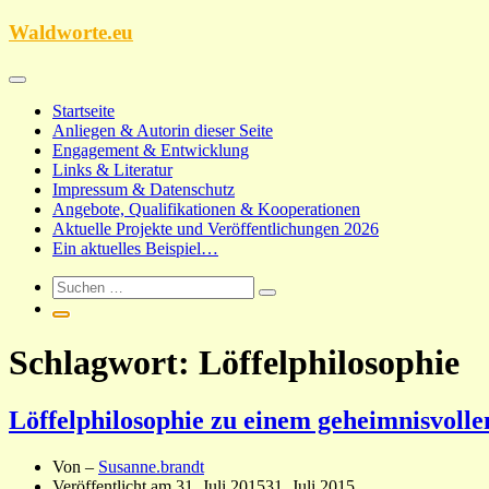
Zum
Waldworte.eu
Inhalt
springen
Startseite
Anliegen & Autorin dieser Seite
Engagement & Entwicklung
Links & Literatur
Impressum & Datenschutz
Angebote, Qualifikationen & Kooperationen
Aktuelle Projekte und Veröffentlichungen 2026
Ein aktuelles Beispiel…
Schlagwort:
Löffelphilosophie
Löffelphilosophie zu einem geheimnisvoll
Von –
Susanne.brandt
Veröffentlicht am
31. Juli 2015
31. Juli 2015