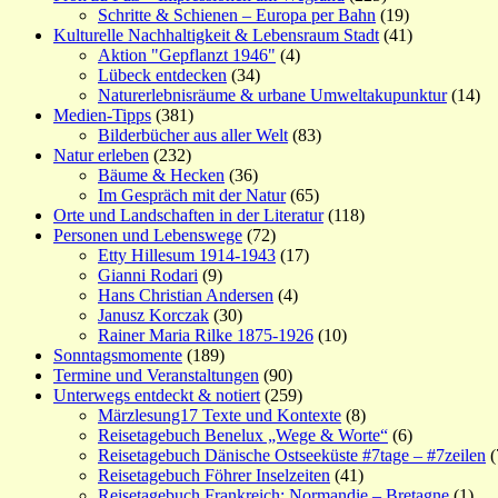
Schritte & Schienen – Europa per Bahn
(19)
Kulturelle Nachhaltigkeit & Lebensraum Stadt
(41)
Aktion "Gepflanzt 1946"
(4)
Lübeck entdecken
(34)
Naturerlebnisräume & urbane Umweltakupunktur
(14)
Medien-Tipps
(381)
Bilderbücher aus aller Welt
(83)
Natur erleben
(232)
Bäume & Hecken
(36)
Im Gespräch mit der Natur
(65)
Orte und Landschaften in der Literatur
(118)
Personen und Lebenswege
(72)
Etty Hillesum 1914-1943
(17)
Gianni Rodari
(9)
Hans Christian Andersen
(4)
Janusz Korczak
(30)
Rainer Maria Rilke 1875-1926
(10)
Sonntagsmomente
(189)
Termine und Veranstaltungen
(90)
Unterwegs entdeckt & notiert
(259)
Märzlesung17 Texte und Kontexte
(8)
Reisetagebuch Benelux „Wege & Worte“
(6)
Reisetagebuch Dänische Ostseeküste #7tage – #7zeilen
(
Reisetagebuch Föhrer Inselzeiten
(41)
Reisetagebuch Frankreich: Normandie – Bretagne
(1)