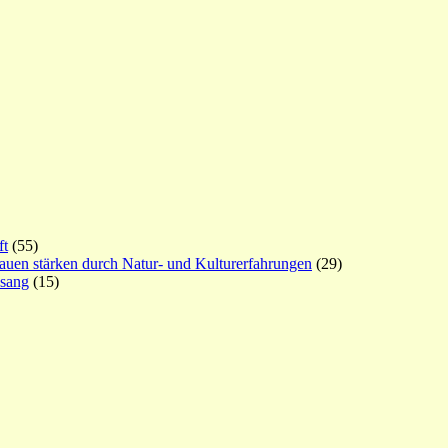
ft
(55)
rauen stärken durch Natur- und Kulturerfahrungen
(29)
esang
(15)