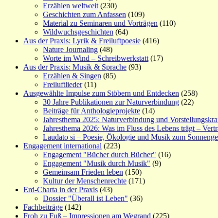
Erzählen weltweit
(230)
Geschichten zum Anfassen
(109)
Material zu Seminaren und Vorträgen
(110)
Wildwuchsgeschichten
(64)
Aus der Praxis: Lyrik & Freiluftpoesie
(416)
Nature Journaling
(48)
Worte im Wind – Schreibwerkstatt
(17)
Aus der Praxis: Musik & Sprache
(93)
Erzählen & Singen
(85)
Freiluftlieder
(11)
Ausgewählte Impulse zum Stöbern und Entdecken
(258)
30 Jahre Publikationen zur Naturverbindung
(22)
Beiträge für Anthologieprojekte
(14)
Jahresthema 2025: Naturverbindung und Vorstellungskra
Jahresthema 2026: Was im Fluss des Lebens trägt – Vert
Laudato si – Poesie, Ökologie und Musik zum Sonneng
Engagement international
(223)
Engagement "Bücher durch Bücher"
(16)
Engagement "Musik durch Musik"
(9)
Gemeinsam Frieden leben
(150)
Kultur der Menschenrechte
(171)
Erd-Charta in der Praxis
(43)
Dossier "Überall ist Leben"
(36)
Fachbeiträge
(142)
Froh zu Fuß – Impressionen am Wegrand
(225)