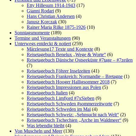
Etty Hillesum 1914-1943
(17)
Gianni Rodari
(9)
Hans Christian Andersen
(4)
Janusz Korczak
(30)
Rainer Maria Rilke 1875-1926
(10)
Sonntagsmomente
(189)
Termine und Veranstaltungen
(90)
Unterwegs entdeckt & notiert
(259)
Märzlesung17 Texte und Kontexte
(8)
Reisetagebuch Benelux „Wege & Worte“
(6)
Reisetagebuch Dänische Ostseeküste #7tage – #7zeilen
(7)
Reisetagebuch Föhrer Inselzeiten
(41)
Reisetagebuch Frankreich: Normandie – Bretagne
(1)
Reisetagebuch Hooger Halligsommer 2018
(7)
Reisetagebuch Impressionen aus Polen
(5)
Reisetagebuch Italien
(4)
Reisetagebuch Limfjord #7xSieben
(9)
Reisetagebuch Schweden #sommerzeitworte
(7)
Reisetagebuch Schweden im Mai
(4)
Reisetagebuch Schweiz: „Sehnsucht nach Welt“
(2)
Reisetagebuch Tschechien „Arche im Waldmeer“
(9)
Was lebendig bleibt
(4)
Von Muscheln und Meer
(130)