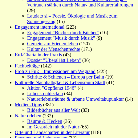
Vertrauen stärken durch Natur- und Kulturerfahrungen
(29)
Laudato si – Poesie, Ökologie und Musik zum
Sonnengesang
(15)
Engagement international
(223)
Engagement "Bücher durch Bücher"
(16)
Engagement "Musik durch Musik"
(9)
Gemeinsam Frieden leben
(150)
Kultur der Menschenrechte
(171)
Erd-Charta in der Praxis
(43)
Dossier "Überall ist Leben"
(36)
Fachbeiträge
(142)
Froh zu Fuß – Impressionen am Wegrand
(225)
Schritte & Schienen – Europa per Bahn
(19)
Kulturelle Nachhaltigkeit & Lebensraum Stadt
(41)
Aktion "Gepflanzt 1946"
(4)
Lübeck entdecken
(34)
Naturerlebnisräume & urbane Umweltakupunktur
(14)
Medien-Tipps
(381)
Bilderbücher aus aller Welt
(83)
Natur erleben
(232)
Bäume & Hecken
(36)
Im Gespräch mit der Natur
(65)
Orte und Landschaften in der Literatur
(118)
Personen und Lebenswege
(72)