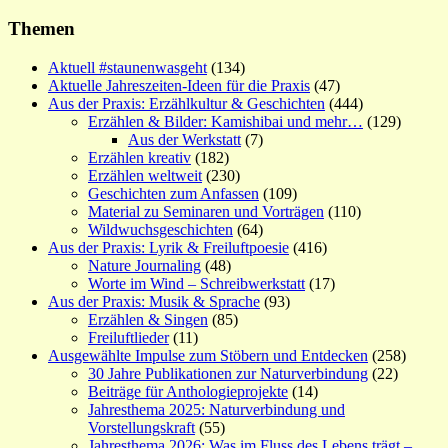
Themen
Aktuell #staunenwasgeht
(134)
Aktuelle Jahreszeiten-Ideen für die Praxis
(47)
Aus der Praxis: Erzählkultur & Geschichten
(444)
Erzählen & Bilder: Kamishibai und mehr…
(129)
Aus der Werkstatt
(7)
Erzählen kreativ
(182)
Erzählen weltweit
(230)
Geschichten zum Anfassen
(109)
Material zu Seminaren und Vorträgen
(110)
Wildwuchsgeschichten
(64)
Aus der Praxis: Lyrik & Freiluftpoesie
(416)
Nature Journaling
(48)
Worte im Wind – Schreibwerkstatt
(17)
Aus der Praxis: Musik & Sprache
(93)
Erzählen & Singen
(85)
Freiluftlieder
(11)
Ausgewählte Impulse zum Stöbern und Entdecken
(258)
30 Jahre Publikationen zur Naturverbindung
(22)
Beiträge für Anthologieprojekte
(14)
Jahresthema 2025: Naturverbindung und
Vorstellungskraft
(55)
Jahresthema 2026: Was im Fluss des Lebens trägt –