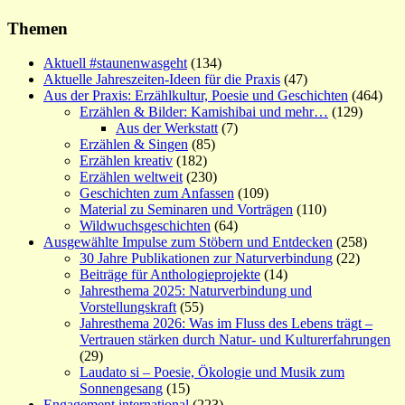
Themen
Aktuell #staunenwasgeht
(134)
Aktuelle Jahreszeiten-Ideen für die Praxis
(47)
Aus der Praxis: Erzählkultur, Poesie und Geschichten
(464)
Erzählen & Bilder: Kamishibai und mehr…
(129)
Aus der Werkstatt
(7)
Erzählen & Singen
(85)
Erzählen kreativ
(182)
Erzählen weltweit
(230)
Geschichten zum Anfassen
(109)
Material zu Seminaren und Vorträgen
(110)
Wildwuchsgeschichten
(64)
Ausgewählte Impulse zum Stöbern und Entdecken
(258)
30 Jahre Publikationen zur Naturverbindung
(22)
Beiträge für Anthologieprojekte
(14)
Jahresthema 2025: Naturverbindung und
Vorstellungskraft
(55)
Jahresthema 2026: Was im Fluss des Lebens trägt –
Vertrauen stärken durch Natur- und Kulturerfahrungen
(29)
Laudato si – Poesie, Ökologie und Musik zum
Sonnengesang
(15)
Engagement international
(223)