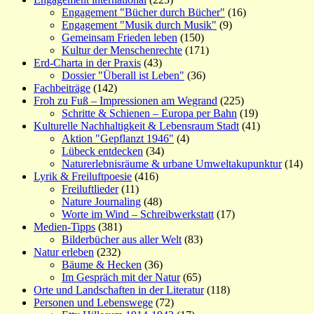
Engagement "Bücher durch Bücher"
(16)
Engagement "Musik durch Musik"
(9)
Gemeinsam Frieden leben
(150)
Kultur der Menschenrechte
(171)
Erd-Charta in der Praxis
(43)
Dossier "Überall ist Leben"
(36)
Fachbeiträge
(142)
Froh zu Fuß – Impressionen am Wegrand
(225)
Schritte & Schienen – Europa per Bahn
(19)
Kulturelle Nachhaltigkeit & Lebensraum Stadt
(41)
Aktion "Gepflanzt 1946"
(4)
Lübeck entdecken
(34)
Naturerlebnisräume & urbane Umweltakupunktur
(14)
Lyrik & Freiluftpoesie
(416)
Freiluftlieder
(11)
Nature Journaling
(48)
Worte im Wind – Schreibwerkstatt
(17)
Medien-Tipps
(381)
Bilderbücher aus aller Welt
(83)
Natur erleben
(232)
Bäume & Hecken
(36)
Im Gespräch mit der Natur
(65)
Orte und Landschaften in der Literatur
(118)
Personen und Lebenswege
(72)