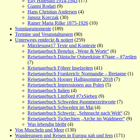
Etty Hillesum 1914-1943
(17)
Gianni Rodari
(9)
Hans Christian Andersen
(4)
Janusz Korczak
(30)
Rainer Maria Rilke 1875-1926
(10)
Sonntagsmomente
(189)
Termine und Veranstaltungen
(90)
Unterwegs entdeckt & notiert
(259)
Märzlesung17 Texte und Kontexte
(8)
Reisetagebuch Benelux „Wege & Worte“
(6)
Reisetagebuch Dänische Ostseeküste #7tage – #7zeilen
(7)
Reisetagebuch Föhrer Inselzeiten
(41)
Reisetagebuch Frankreich: Normandie – Bretagne
(1)
Reisetagebuch Hooger Halligsommer 2018
(7)
Reisetagebuch Impressionen aus Polen
(5)
Reisetagebuch Italien
(4)
Reisetagebuch Limfjord #7xSieben
(9)
Reisetagebuch Schweden #sommerzeitworte
(7)
Reisetagebuch Schweden im Mai
(4)
Reisetagebuch Schweiz: „Sehnsucht nach Welt“
(2)
Reisetagebuch Tschechien „Arche im Waldmeer“
(9)
Was lebendig bleibt
(4)
Von Muscheln und Meer
(130)
Wanderungen und Reisen in Europa nah und fern
(171)