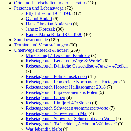
Orte und Landschaften in der Literatur
(118)
Personen und Lebenswege
(72)
Etty Hillesum 1914-1943
(17)
Gianni Rodari
(9)
Hans Christian Andersen
(4)
Janusz Korczak
(30)
Rainer Maria Rilke 1875-1926
(10)
Sonntagsmomente
(189)
Termine und Veranstaltungen
(90)
Unterwegs entdeckt & notiert
(259)
Märzlesung17 Texte und Kontexte
(8)
Reisetagebuch Benelux „Wege & Worte“
(6)
Reisetagebuch Dänische Ostseeküste #7tage – #7zeilen
(7)
Reisetagebuch Föhrer Inselzeiten
(41)
Reisetagebuch Frankreich: Normandie – Bretagne
(1)
Reisetagebuch Hooger Halligsommer 2018
(7)
Reisetagebuch Impressionen aus Polen
(5)
Reisetagebuch Italien
(4)
Reisetagebuch Limfjord #7xSieben
(9)
Reisetagebuch Schweden #sommerzeitworte
(7)
Reisetagebuch Schweden im Mai
(4)
Reisetagebuch Schweiz: „Sehnsucht nach Welt“
(2)
Reisetagebuch Tschechien „Arche im Waldmeer“
(9)
Was lebendig bleibt
(4)