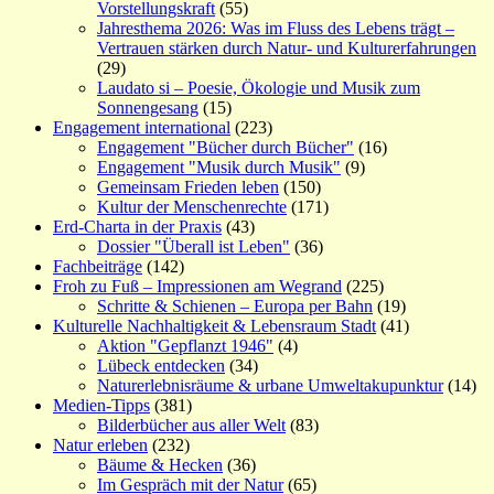
Vorstellungskraft
(55)
Jahresthema 2026: Was im Fluss des Lebens trägt –
Vertrauen stärken durch Natur- und Kulturerfahrungen
(29)
Laudato si – Poesie, Ökologie und Musik zum
Sonnengesang
(15)
Engagement international
(223)
Engagement "Bücher durch Bücher"
(16)
Engagement "Musik durch Musik"
(9)
Gemeinsam Frieden leben
(150)
Kultur der Menschenrechte
(171)
Erd-Charta in der Praxis
(43)
Dossier "Überall ist Leben"
(36)
Fachbeiträge
(142)
Froh zu Fuß – Impressionen am Wegrand
(225)
Schritte & Schienen – Europa per Bahn
(19)
Kulturelle Nachhaltigkeit & Lebensraum Stadt
(41)
Aktion "Gepflanzt 1946"
(4)
Lübeck entdecken
(34)
Naturerlebnisräume & urbane Umweltakupunktur
(14)
Medien-Tipps
(381)
Bilderbücher aus aller Welt
(83)
Natur erleben
(232)
Bäume & Hecken
(36)
Im Gespräch mit der Natur
(65)