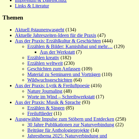
Impressum & Datenschutz
Links & Literatur
Themen
Aktuell #staunenwasgeht
(134)
Aktuelle Jahreszeiten-Ideen für die Praxis
(47)
Aus der Praxis: Erzählkultur & Geschichten
(444)
Erzählen & Bilder: Kamishibai und mehr…
(129)
Aus der Werkstatt
(7)
Erzählen kreativ
(182)
Erzählen weltweit
(230)
Geschichten zum Anfassen
(109)
Material zu Seminaren und Vorträgen
(110)
Wildwuchsgeschichten
(64)
Aus der Praxis: Lyrik & Freiluftpoesie
(416)
Nature Journaling
(48)
Worte im Wind – Schreibwerkstatt
(17)
Aus der Praxis: Musik & Sprache
(93)
Erzählen & Singen
(85)
Freiluftlieder
(11)
Ausgewählte Impulse zum Stöbern und Entdecken
(258)
30 Jahre Publikationen zur Naturverbindung
(22)
Beiträge für Anthologieprojekte
(14)
Jahresthema 2025: Naturverbindung und