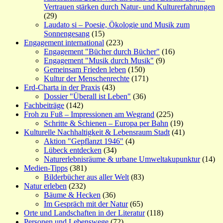
Vertrauen stärken durch Natur- und Kulturerfahrungen
(29)
Laudato si – Poesie, Ökologie und Musik zum
Sonnengesang
(15)
Engagement international
(223)
Engagement "Bücher durch Bücher"
(16)
Engagement "Musik durch Musik"
(9)
Gemeinsam Frieden leben
(150)
Kultur der Menschenrechte
(171)
Erd-Charta in der Praxis
(43)
Dossier "Überall ist Leben"
(36)
Fachbeiträge
(142)
Froh zu Fuß – Impressionen am Wegrand
(225)
Schritte & Schienen – Europa per Bahn
(19)
Kulturelle Nachhaltigkeit & Lebensraum Stadt
(41)
Aktion "Gepflanzt 1946"
(4)
Lübeck entdecken
(34)
Naturerlebnisräume & urbane Umweltakupunktur
(14)
Medien-Tipps
(381)
Bilderbücher aus aller Welt
(83)
Natur erleben
(232)
Bäume & Hecken
(36)
Im Gespräch mit der Natur
(65)
Orte und Landschaften in der Literatur
(118)
Personen und Lebenswege
(72)