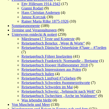
Etty Hillesum 1914-1943
(17)
Gianni Rodari
(9)
Hans Christian Andersen
(4)
Janusz Korczak
(30)
Rainer Maria Rilke 1875-1926
(10)
Sonntagsmomente
(189)
Termine und Veranstaltungen
(90)
Unterwegs entdeckt & notiert
(259)
Märzlesung17 Texte und Kontexte
(8)
Reisetagebuch Benelux „Wege & Worte“
(6)
Reisetagebuch Dänische Ostseeküste #7tage – #7zeilen
(7)
Reisetagebuch Föhrer Inselzeiten
(41)
Reisetagebuch Frankreich: Normandie – Bretagne
(1)
Reisetagebuch Hooger Halligsommer 2018
(7)
Reisetagebuch Impressionen aus Polen
(5)
Reisetagebuch Italien
(4)
Reisetagebuch Limfjord #7xSieben
(9)
Reisetagebuch Schweden #sommerzeitworte
(7)
Reisetagebuch Schweden im Mai
(4)
Reisetagebuch Schweiz: „Sehnsucht nach Welt“
(2)
Reisetagebuch Tschechien „Arche im Waldmeer“
(9)
Was lebendig bleibt
(4)
Von Muscheln und Meer
(130)
Wanderungen und Reisen in Europa nah und fern
(171)