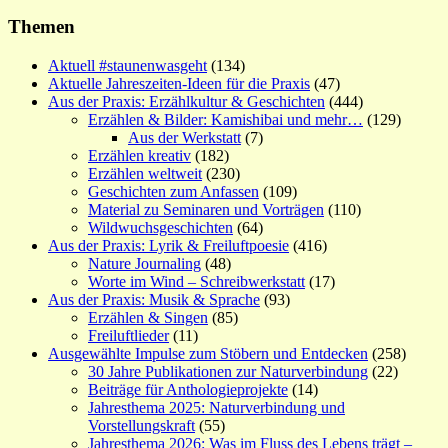
Themen
Aktuell #staunenwasgeht
(134)
Aktuelle Jahreszeiten-Ideen für die Praxis
(47)
Aus der Praxis: Erzählkultur & Geschichten
(444)
Erzählen & Bilder: Kamishibai und mehr…
(129)
Aus der Werkstatt
(7)
Erzählen kreativ
(182)
Erzählen weltweit
(230)
Geschichten zum Anfassen
(109)
Material zu Seminaren und Vorträgen
(110)
Wildwuchsgeschichten
(64)
Aus der Praxis: Lyrik & Freiluftpoesie
(416)
Nature Journaling
(48)
Worte im Wind – Schreibwerkstatt
(17)
Aus der Praxis: Musik & Sprache
(93)
Erzählen & Singen
(85)
Freiluftlieder
(11)
Ausgewählte Impulse zum Stöbern und Entdecken
(258)
30 Jahre Publikationen zur Naturverbindung
(22)
Beiträge für Anthologieprojekte
(14)
Jahresthema 2025: Naturverbindung und
Vorstellungskraft
(55)
Jahresthema 2026: Was im Fluss des Lebens trägt –