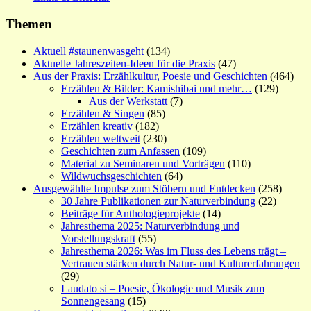
Themen
Aktuell #staunenwasgeht
(134)
Aktuelle Jahreszeiten-Ideen für die Praxis
(47)
Aus der Praxis: Erzählkultur, Poesie und Geschichten
(464)
Erzählen & Bilder: Kamishibai und mehr…
(129)
Aus der Werkstatt
(7)
Erzählen & Singen
(85)
Erzählen kreativ
(182)
Erzählen weltweit
(230)
Geschichten zum Anfassen
(109)
Material zu Seminaren und Vorträgen
(110)
Wildwuchsgeschichten
(64)
Ausgewählte Impulse zum Stöbern und Entdecken
(258)
30 Jahre Publikationen zur Naturverbindung
(22)
Beiträge für Anthologieprojekte
(14)
Jahresthema 2025: Naturverbindung und
Vorstellungskraft
(55)
Jahresthema 2026: Was im Fluss des Lebens trägt –
Vertrauen stärken durch Natur- und Kulturerfahrungen
(29)
Laudato si – Poesie, Ökologie und Musik zum
Sonnengesang
(15)