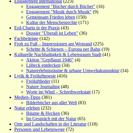
Engagement international
(223)
Engagement "Bücher durch Bücher"
(16)
Engagement "Musik durch Musik"
(9)
Gemeinsam Frieden leben
(150)
Kultur der Menschenrechte
(171)
Erd-Charta in der Praxis
(43)
Dossier "Überall ist Leben"
(36)
Fachbeiträge
(142)
Froh zu Fuß – Impressionen am Wegrand
(225)
Schritte & Schienen – Europa per Bahn
(19)
Kulturelle Nachhaltigkeit & Lebensraum Stadt
(41)
Aktion "Gepflanzt 1946"
(4)
Lübeck entdecken
(34)
Naturerlebnisräume & urbane Umweltakupunktur
(14)
Lyrik & Freiluftpoesie
(416)
Freiluftlieder
(11)
Nature Journaling
(48)
Worte im Wind – Schreibwerkstatt
(17)
Medien-Tipps
(381)
Bilderbücher aus aller Welt
(83)
Natur erleben
(232)
Bäume & Hecken
(36)
Im Gespräch mit der Natur
(65)
Orte und Landschaften in der Literatur
(118)
Personen und Lebenswege
(72)