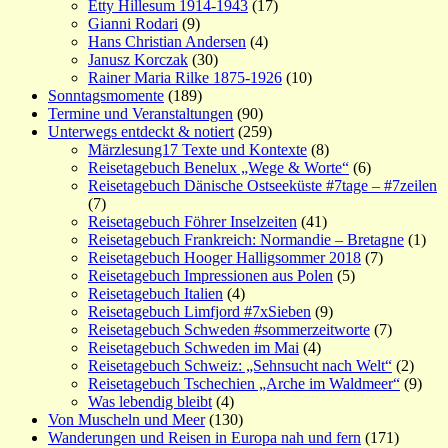
Etty Hillesum 1914-1943
(17)
Gianni Rodari
(9)
Hans Christian Andersen
(4)
Janusz Korczak
(30)
Rainer Maria Rilke 1875-1926
(10)
Sonntagsmomente
(189)
Termine und Veranstaltungen
(90)
Unterwegs entdeckt & notiert
(259)
Märzlesung17 Texte und Kontexte
(8)
Reisetagebuch Benelux „Wege & Worte“
(6)
Reisetagebuch Dänische Ostseeküste #7tage – #7zeilen
(7)
Reisetagebuch Föhrer Inselzeiten
(41)
Reisetagebuch Frankreich: Normandie – Bretagne
(1)
Reisetagebuch Hooger Halligsommer 2018
(7)
Reisetagebuch Impressionen aus Polen
(5)
Reisetagebuch Italien
(4)
Reisetagebuch Limfjord #7xSieben
(9)
Reisetagebuch Schweden #sommerzeitworte
(7)
Reisetagebuch Schweden im Mai
(4)
Reisetagebuch Schweiz: „Sehnsucht nach Welt“
(2)
Reisetagebuch Tschechien „Arche im Waldmeer“
(9)
Was lebendig bleibt
(4)
Von Muscheln und Meer
(130)
Wanderungen und Reisen in Europa nah und fern
(171)