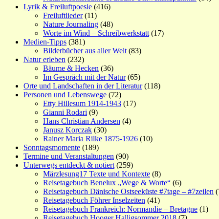
Lyrik & Freiluftpoesie
(416)
Freiluftlieder
(11)
Nature Journaling
(48)
Worte im Wind – Schreibwerkstatt
(17)
Medien-Tipps
(381)
Bilderbücher aus aller Welt
(83)
Natur erleben
(232)
Bäume & Hecken
(36)
Im Gespräch mit der Natur
(65)
Orte und Landschaften in der Literatur
(118)
Personen und Lebenswege
(72)
Etty Hillesum 1914-1943
(17)
Gianni Rodari
(9)
Hans Christian Andersen
(4)
Janusz Korczak
(30)
Rainer Maria Rilke 1875-1926
(10)
Sonntagsmomente
(189)
Termine und Veranstaltungen
(90)
Unterwegs entdeckt & notiert
(259)
Märzlesung17 Texte und Kontexte
(8)
Reisetagebuch Benelux „Wege & Worte“
(6)
Reisetagebuch Dänische Ostseeküste #7tage – #7zeilen
(
Reisetagebuch Föhrer Inselzeiten
(41)
Reisetagebuch Frankreich: Normandie – Bretagne
(1)
Reisetagebuch Hooger Halligsommer 2018
(7)