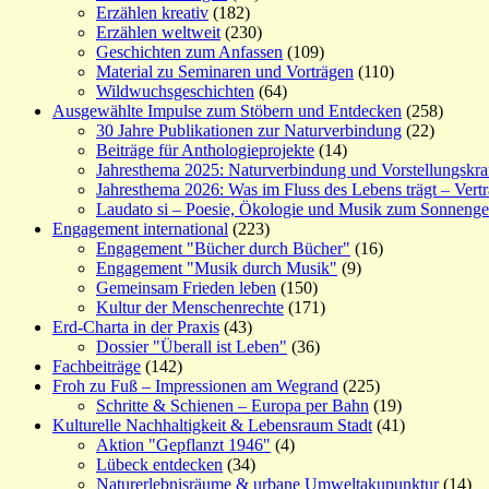
Erzählen kreativ
(182)
Erzählen weltweit
(230)
Geschichten zum Anfassen
(109)
Material zu Seminaren und Vorträgen
(110)
Wildwuchsgeschichten
(64)
Ausgewählte Impulse zum Stöbern und Entdecken
(258)
30 Jahre Publikationen zur Naturverbindung
(22)
Beiträge für Anthologieprojekte
(14)
Jahresthema 2025: Naturverbindung und Vorstellungskra
Jahresthema 2026: Was im Fluss des Lebens trägt – Vert
Laudato si – Poesie, Ökologie und Musik zum Sonneng
Engagement international
(223)
Engagement "Bücher durch Bücher"
(16)
Engagement "Musik durch Musik"
(9)
Gemeinsam Frieden leben
(150)
Kultur der Menschenrechte
(171)
Erd-Charta in der Praxis
(43)
Dossier "Überall ist Leben"
(36)
Fachbeiträge
(142)
Froh zu Fuß – Impressionen am Wegrand
(225)
Schritte & Schienen – Europa per Bahn
(19)
Kulturelle Nachhaltigkeit & Lebensraum Stadt
(41)
Aktion "Gepflanzt 1946"
(4)
Lübeck entdecken
(34)
Naturerlebnisräume & urbane Umweltakupunktur
(14)