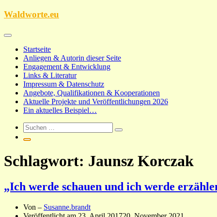
Zum
Waldworte.eu
Inhalt
springen
Startseite
Anliegen & Autorin dieser Seite
Engagement & Entwicklung
Links & Literatur
Impressum & Datenschutz
Angebote, Qualifikationen & Kooperationen
Aktuelle Projekte und Veröffentlichungen 2026
Ein aktuelles Beispiel…
Schlagwort:
Jaunsz Korczak
„Ich werde schauen und ich werde erzählen
Von –
Susanne.brandt
Veröffentlicht am
23. April 2017
20. November 2021