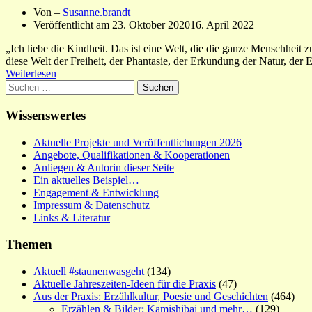
Von –
Susanne.brandt
Veröffentlicht am
23. Oktober 2020
16. April 2022
„Ich liebe die Kindheit. Das ist eine Welt, die die ganze Menschheit
diese Welt der Freiheit, der Phantasie, der Erkundung der Natur, de
Weiterlesen
Suchen
nach:
Wissenswertes
Aktuelle Projekte und Veröffentlichungen 2026
Angebote, Qualifikationen & Kooperationen
Anliegen & Autorin dieser Seite
Ein aktuelles Beispiel…
Engagement & Entwicklung
Impressum & Datenschutz
Links & Literatur
Themen
Aktuell #staunenwasgeht
(134)
Aktuelle Jahreszeiten-Ideen für die Praxis
(47)
Aus der Praxis: Erzählkultur, Poesie und Geschichten
(464)
Erzählen & Bilder: Kamishibai und mehr…
(129)