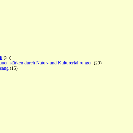
ft
(55)
rauen stärken durch Natur- und Kulturerfahrungen
(29)
esang
(15)