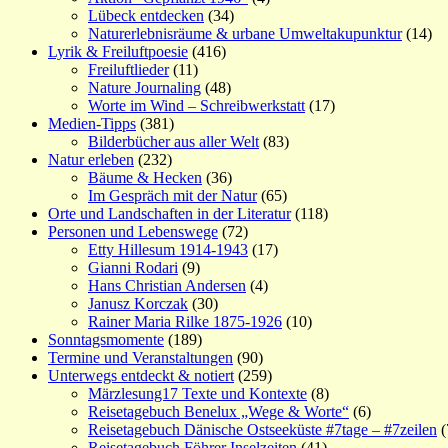
Lübeck entdecken
(34)
Naturerlebnisräume & urbane Umweltakupunktur
(14)
Lyrik & Freiluftpoesie
(416)
Freiluftlieder
(11)
Nature Journaling
(48)
Worte im Wind – Schreibwerkstatt
(17)
Medien-Tipps
(381)
Bilderbücher aus aller Welt
(83)
Natur erleben
(232)
Bäume & Hecken
(36)
Im Gespräch mit der Natur
(65)
Orte und Landschaften in der Literatur
(118)
Personen und Lebenswege
(72)
Etty Hillesum 1914-1943
(17)
Gianni Rodari
(9)
Hans Christian Andersen
(4)
Janusz Korczak
(30)
Rainer Maria Rilke 1875-1926
(10)
Sonntagsmomente
(189)
Termine und Veranstaltungen
(90)
Unterwegs entdeckt & notiert
(259)
Märzlesung17 Texte und Kontexte
(8)
Reisetagebuch Benelux „Wege & Worte“
(6)
Reisetagebuch Dänische Ostseeküste #7tage – #7zeilen
(
Reisetagebuch Föhrer Inselzeiten
(41)