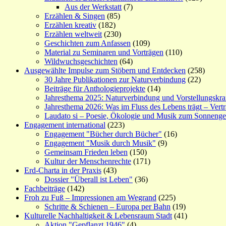
Aus der Werkstatt
(7)
Erzählen & Singen
(85)
Erzählen kreativ
(182)
Erzählen weltweit
(230)
Geschichten zum Anfassen
(109)
Material zu Seminaren und Vorträgen
(110)
Wildwuchsgeschichten
(64)
Ausgewählte Impulse zum Stöbern und Entdecken
(258)
30 Jahre Publikationen zur Naturverbindung
(22)
Beiträge für Anthologieprojekte
(14)
Jahresthema 2025: Naturverbindung und Vorstellungskra
Jahresthema 2026: Was im Fluss des Lebens trägt – Vert
Laudato si – Poesie, Ökologie und Musik zum Sonneng
Engagement international
(223)
Engagement "Bücher durch Bücher"
(16)
Engagement "Musik durch Musik"
(9)
Gemeinsam Frieden leben
(150)
Kultur der Menschenrechte
(171)
Erd-Charta in der Praxis
(43)
Dossier "Überall ist Leben"
(36)
Fachbeiträge
(142)
Froh zu Fuß – Impressionen am Wegrand
(225)
Schritte & Schienen – Europa per Bahn
(19)
Kulturelle Nachhaltigkeit & Lebensraum Stadt
(41)
Aktion "Gepflanzt 1946"
(4)