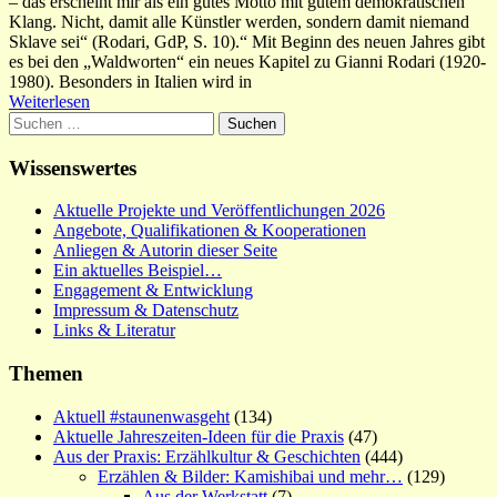
– das erscheint mir als ein gutes Motto mit gutem demokratischen
Klang. Nicht, damit alle Künstler werden, sondern damit niemand
Sklave sei“ (Rodari, GdP, S. 10).“ Mit Beginn des neuen Jahres gibt
es bei den „Waldworten“ ein neues Kapitel zu Gianni Rodari (1920-
1980). Besonders in Italien wird in
Weiterlesen
Suchen
nach:
Wissenswertes
Aktuelle Projekte und Veröffentlichungen 2026
Angebote, Qualifikationen & Kooperationen
Anliegen & Autorin dieser Seite
Ein aktuelles Beispiel…
Engagement & Entwicklung
Impressum & Datenschutz
Links & Literatur
Themen
Aktuell #staunenwasgeht
(134)
Aktuelle Jahreszeiten-Ideen für die Praxis
(47)
Aus der Praxis: Erzählkultur & Geschichten
(444)
Erzählen & Bilder: Kamishibai und mehr…
(129)
Aus der Werkstatt
(7)