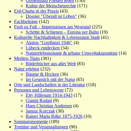
Gemeinsam Frieden leben
(150)
Kultur der Menschenrechte
(171)
Erd-Charta in der Praxis
(43)
Dossier "Überall ist Leben"
(36)
Fachbeiträge
(142)
Froh zu Fuß – Impressionen am Wegrand
(225)
Schritte & Schienen – Europa per Bahn
(19)
Kulturelle Nachhaltigkeit & Lebensraum Stadt
(41)
Aktion "Gepflanzt 1946"
(4)
Lübeck entdecken
(34)
Naturerlebnisräume & urbane Umweltakupunktur
(14)
Medien-Tipps
(381)
Bilderbücher aus aller Welt
(83)
Natur erleben
(232)
Bäume & Hecken
(36)
Im Gespräch mit der Natur
(65)
Orte und Landschaften in der Literatur
(118)
Personen und Lebenswege
(72)
Etty Hillesum 1914-1943
(17)
Gianni Rodari
(9)
Hans Christian Andersen
(4)
Janusz Korczak
(30)
Rainer Maria Rilke 1875-1926
(10)
Sonntagsmomente
(189)
Termine und Veranstaltungen
(90)