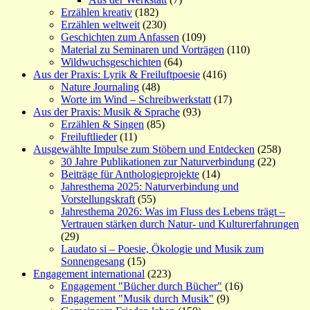
Erzählen kreativ
(182)
Erzählen weltweit
(230)
Geschichten zum Anfassen
(109)
Material zu Seminaren und Vorträgen
(110)
Wildwuchsgeschichten
(64)
Aus der Praxis: Lyrik & Freiluftpoesie
(416)
Nature Journaling
(48)
Worte im Wind – Schreibwerkstatt
(17)
Aus der Praxis: Musik & Sprache
(93)
Erzählen & Singen
(85)
Freiluftlieder
(11)
Ausgewählte Impulse zum Stöbern und Entdecken
(258)
30 Jahre Publikationen zur Naturverbindung
(22)
Beiträge für Anthologieprojekte
(14)
Jahresthema 2025: Naturverbindung und
Vorstellungskraft
(55)
Jahresthema 2026: Was im Fluss des Lebens trägt –
Vertrauen stärken durch Natur- und Kulturerfahrungen
(29)
Laudato si – Poesie, Ökologie und Musik zum
Sonnengesang
(15)
Engagement international
(223)
Engagement "Bücher durch Bücher"
(16)
Engagement "Musik durch Musik"
(9)