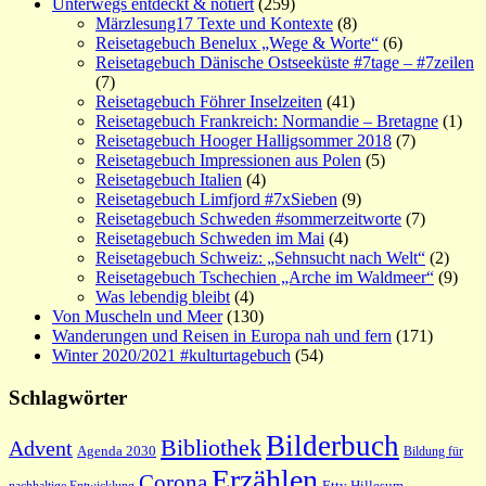
Unterwegs entdeckt & notiert
(259)
Märzlesung17 Texte und Kontexte
(8)
Reisetagebuch Benelux „Wege & Worte“
(6)
Reisetagebuch Dänische Ostseeküste #7tage – #7zeilen
(7)
Reisetagebuch Föhrer Inselzeiten
(41)
Reisetagebuch Frankreich: Normandie – Bretagne
(1)
Reisetagebuch Hooger Halligsommer 2018
(7)
Reisetagebuch Impressionen aus Polen
(5)
Reisetagebuch Italien
(4)
Reisetagebuch Limfjord #7xSieben
(9)
Reisetagebuch Schweden #sommerzeitworte
(7)
Reisetagebuch Schweden im Mai
(4)
Reisetagebuch Schweiz: „Sehnsucht nach Welt“
(2)
Reisetagebuch Tschechien „Arche im Waldmeer“
(9)
Was lebendig bleibt
(4)
Von Muscheln und Meer
(130)
Wanderungen und Reisen in Europa nah und fern
(171)
Winter 2020/2021 #kulturtagebuch
(54)
Schlagwörter
Bilderbuch
Bibliothek
Advent
Agenda 2030
Bildung für
Erzählen
Corona