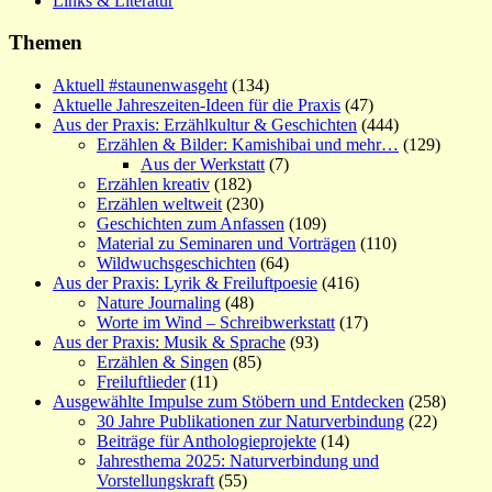
Links & Literatur
Themen
Aktuell #staunenwasgeht
(134)
Aktuelle Jahreszeiten-Ideen für die Praxis
(47)
Aus der Praxis: Erzählkultur & Geschichten
(444)
Erzählen & Bilder: Kamishibai und mehr…
(129)
Aus der Werkstatt
(7)
Erzählen kreativ
(182)
Erzählen weltweit
(230)
Geschichten zum Anfassen
(109)
Material zu Seminaren und Vorträgen
(110)
Wildwuchsgeschichten
(64)
Aus der Praxis: Lyrik & Freiluftpoesie
(416)
Nature Journaling
(48)
Worte im Wind – Schreibwerkstatt
(17)
Aus der Praxis: Musik & Sprache
(93)
Erzählen & Singen
(85)
Freiluftlieder
(11)
Ausgewählte Impulse zum Stöbern und Entdecken
(258)
30 Jahre Publikationen zur Naturverbindung
(22)
Beiträge für Anthologieprojekte
(14)
Jahresthema 2025: Naturverbindung und
Vorstellungskraft
(55)