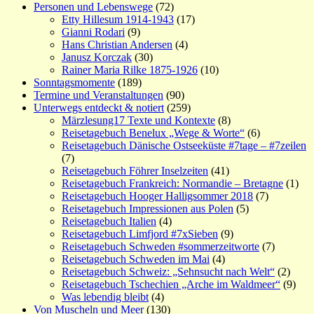
Personen und Lebenswege
(72)
Etty Hillesum 1914-1943
(17)
Gianni Rodari
(9)
Hans Christian Andersen
(4)
Janusz Korczak
(30)
Rainer Maria Rilke 1875-1926
(10)
Sonntagsmomente
(189)
Termine und Veranstaltungen
(90)
Unterwegs entdeckt & notiert
(259)
Märzlesung17 Texte und Kontexte
(8)
Reisetagebuch Benelux „Wege & Worte“
(6)
Reisetagebuch Dänische Ostseeküste #7tage – #7zeilen
(7)
Reisetagebuch Föhrer Inselzeiten
(41)
Reisetagebuch Frankreich: Normandie – Bretagne
(1)
Reisetagebuch Hooger Halligsommer 2018
(7)
Reisetagebuch Impressionen aus Polen
(5)
Reisetagebuch Italien
(4)
Reisetagebuch Limfjord #7xSieben
(9)
Reisetagebuch Schweden #sommerzeitworte
(7)
Reisetagebuch Schweden im Mai
(4)
Reisetagebuch Schweiz: „Sehnsucht nach Welt“
(2)
Reisetagebuch Tschechien „Arche im Waldmeer“
(9)
Was lebendig bleibt
(4)
Von Muscheln und Meer
(130)