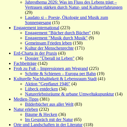
Jahresthema 2026: Was im Fluss des Lebens trägt –
Vertrauen stärken durch Natur- und Kulturerfahrungen
(29)
Laudato si – Poesie, Ökologie und Musik zum
Sonnengesang
(15)
Engagement international
(223)
Engagement "Bücher durch Bücher"
(16)
Engagement "Musik durch Musik"
(9)
Gemeinsam Frieden leben
(150)
Kultur der Menschenrechte
(171)
Erd-Charta in der Praxis
(43)
Dossier "Überall ist Leben"
(36)
Fachbeiträge
(142)
Froh zu Fuß – Impressionen am Wegrand
(225)
Schritte & Schienen – Europa per Bahn
(19)
Kulturelle Nachhaltigkeit & Lebensraum Stadt
(41)
Aktion "Gepflanzt 1946"
(4)
Lübeck entdecken
(34)
Naturerlebnisräume & urbane Umweltakupunktur
(14)
Medien-Tipps
(381)
Bilderbücher aus aller Welt
(83)
Natur erleben
(232)
Bäume & Hecken
(36)
Im Gespräch mit der Natur
(65)
Orte und Landschaften in der Literatur
(118)