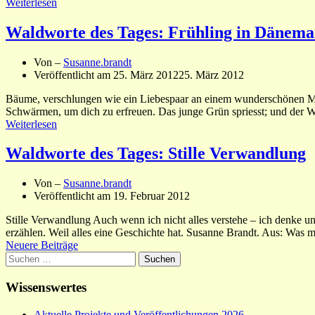
Weiterlesen
Waldworte des Tages: Frühling in Dänem
Von –
Susanne.brandt
Veröffentlicht am
25. März 2012
25. März 2012
Bäume, verschlungen wie ein Liebespaar an einem wunderschönen M
Schwärmen, um dich zu erfreuen. Das junge Grün spriesst; und der Wa
Weiterlesen
Waldworte des Tages: Stille Verwandlung
Von –
Susanne.brandt
Veröffentlicht am
19. Februar 2012
Stille Verwandlung Auch wenn ich nicht alles verstehe – ich denke un
erzählen. Weil alles eine Geschichte hat. Susanne Brandt. Aus: Was 
Beitragsnavigation
Neuere Beiträge
Suchen
nach:
Wissenswertes
Aktuelle Projekte und Veröffentlichungen 2026