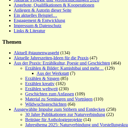
Angebote, Qualifikationen & Kooperationen
Anliegen & Autorin dieser Seite
Ein aktuelles Beispiel…
Engagement & Entwicklung
Impressum & Datenschutz
Links & Literatur
Themen
Aktuell #staunenwasgeht
(134)
Aktuelle Jahreszeiten-Ideen für die Praxis
(47)
Aus der Praxis: Erzählkultur, Poesie und Geschichten
(464)
Erzählen & Bilder: Kamishibai und mehr…
(129)
Aus der Werkstatt
(7)
Erzählen & Singen
(85)
Erzählen kreativ
(182)
Erzählen weltweit
(230)
Geschichten zum Anfassen
(109)
Material zu Seminaren und Vorträgen
(110)
Wildwuchsgeschichten
(64)
Ausgewählte Impulse zum Stöbern und Entdecken
(258)
30 Jahre Publikationen zur Naturverbindung
(22)
Beiträge für Anthologieprojekte
(14)
Jahresthema 2025: Naturverbindung und Vorstellungskra