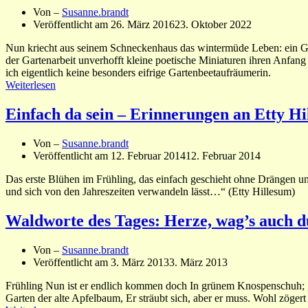
Von –
Susanne.brandt
Veröffentlicht am
26. März 2016
23. Oktober 2022
Nun kriecht aus seinem Schneckenhaus das wintermüde Leben: ein G
der Gartenarbeit unverhofft kleine poetische Miniaturen ihren Anfa
ich eigentlich keine besonders eifrige Gartenbeetaufräumerin.
Weiterlesen
Einfach da sein – Erinnerungen an Etty H
Von –
Susanne.brandt
Veröffentlicht am
12. Februar 2014
12. Februar 2014
Das erste Blühen im Frühling, das einfach geschieht ohne Drängen und
und sich von den Jahreszeiten verwandeln lässt…“ (Etty Hillesum)
Waldworte des Tages: Herze, wag’s auch d
Von –
Susanne.brandt
Veröffentlicht am
3. März 2013
3. März 2013
Frühling Nun ist er endlich kommen doch In grünem Knospenschuh; „E
Garten der alte Apfelbaum, Er sträubt sich, aber er muss. Wohl zöger