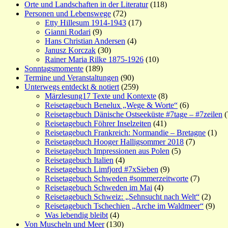
Orte und Landschaften in der Literatur
(118)
Personen und Lebenswege
(72)
Etty Hillesum 1914-1943
(17)
Gianni Rodari
(9)
Hans Christian Andersen
(4)
Janusz Korczak
(30)
Rainer Maria Rilke 1875-1926
(10)
Sonntagsmomente
(189)
Termine und Veranstaltungen
(90)
Unterwegs entdeckt & notiert
(259)
Märzlesung17 Texte und Kontexte
(8)
Reisetagebuch Benelux „Wege & Worte“
(6)
Reisetagebuch Dänische Ostseeküste #7tage – #7zeilen
(
Reisetagebuch Föhrer Inselzeiten
(41)
Reisetagebuch Frankreich: Normandie – Bretagne
(1)
Reisetagebuch Hooger Halligsommer 2018
(7)
Reisetagebuch Impressionen aus Polen
(5)
Reisetagebuch Italien
(4)
Reisetagebuch Limfjord #7xSieben
(9)
Reisetagebuch Schweden #sommerzeitworte
(7)
Reisetagebuch Schweden im Mai
(4)
Reisetagebuch Schweiz: „Sehnsucht nach Welt“
(2)
Reisetagebuch Tschechien „Arche im Waldmeer“
(9)
Was lebendig bleibt
(4)
Von Muscheln und Meer
(130)