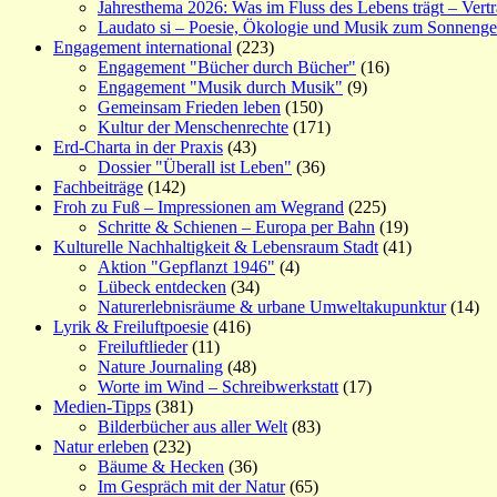
Jahresthema 2026: Was im Fluss des Lebens trägt – Vert
Laudato si – Poesie, Ökologie und Musik zum Sonneng
Engagement international
(223)
Engagement "Bücher durch Bücher"
(16)
Engagement "Musik durch Musik"
(9)
Gemeinsam Frieden leben
(150)
Kultur der Menschenrechte
(171)
Erd-Charta in der Praxis
(43)
Dossier "Überall ist Leben"
(36)
Fachbeiträge
(142)
Froh zu Fuß – Impressionen am Wegrand
(225)
Schritte & Schienen – Europa per Bahn
(19)
Kulturelle Nachhaltigkeit & Lebensraum Stadt
(41)
Aktion "Gepflanzt 1946"
(4)
Lübeck entdecken
(34)
Naturerlebnisräume & urbane Umweltakupunktur
(14)
Lyrik & Freiluftpoesie
(416)
Freiluftlieder
(11)
Nature Journaling
(48)
Worte im Wind – Schreibwerkstatt
(17)
Medien-Tipps
(381)
Bilderbücher aus aller Welt
(83)
Natur erleben
(232)
Bäume & Hecken
(36)
Im Gespräch mit der Natur
(65)