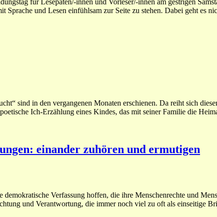
ungstag für Lesepaten/-innen und Vorleser/-innen am gestrigen Samsta
it Sprache und Lesen einfühlsam zur Seite zu stehen. Dabei geht es ni
ht“ sind in den vergangenen Monaten erschienen. Da reiht sich dieser
poetische Ich-Erzählung eines Kindes, das mit seiner Familie die Heimat
ungen: einander zuhören und ermutigen
eine demokratische Verfassung hoffen, die ihre Menschenrechte und M
e Achtung und Verantwortung, die immer noch viel zu oft als einseitige