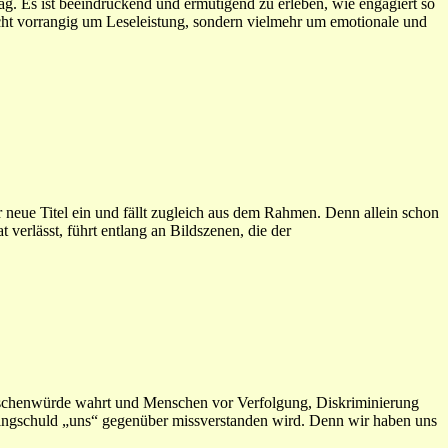
g. Es ist beeindruckend und ermutigend zu erleben, wie engagiert so
cht vorrangig um Leseleistung, sondern vielmehr um emotionale und
 neue Titel ein und fällt zugleich aus dem Rahmen. Denn allein schon
 verlässt, führt entlang an Bildszenen, die der
enschenwürde wahrt und Menschen vor Verfolgung, Diskriminierung
 Bringschuld „uns“ gegenüber missverstanden wird. Denn wir haben uns