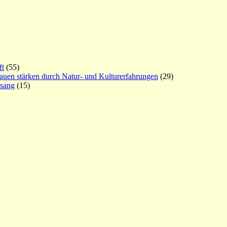
ft
(55)
rauen stärken durch Natur- und Kulturerfahrungen
(29)
esang
(15)