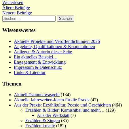
Weiterlesen
Beitragsnavigation
Ältere Beiträge
Neuere Beiträge
Suchen
nach:
Wissenswertes
Aktuelle Projekte und Veröffentlichungen 2026
Angebote, Qualifikationen & Kooperationen
Anliegen & Autorin dieser Seite
Ein aktuelles Beispiel…
Engagement & Entwicklung
Impressum & Datenschutz
Links & Literatur
Themen
Aktuell #staunenwasgeht
(134)
Aktuelle Jahreszeiten-Ideen für die Praxis
(47)
Aus der Praxis: Erzählkultur, Poesie und Geschichten
(464)
Erzählen & Bilder: Kamishibai und mehr…
(129)
Aus der Werkstatt
(7)
Erzählen & Singen
(85)
Erzählen kreativ
(182)