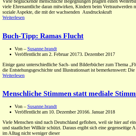
Viele beglückende menschliche Begegnungen prägten einen Weiterbild
viele Ehrenamtliche daran mitwirken, Kindern beim Vertrautwerden m
soziale Aspekte, die mit der wachsenden Ausdruckskraft
Weiterlesen
Buch-Tipp: Ramas Flucht
Von –
Susanne.brandt
Veröffentlicht am
2. Februar 2017
3. Dezember 2017
Einige ganz unterschiedliche Sach- und Bilderbücher zum Thema „Fluc
die Entstehungsgeschichte und Illustrationsart ist bemerkenswert: Die 
Weiterlesen
Menschliche Stimmen statt mediale Stimm
Von –
Susanne.brandt
Veröffentlicht am
10. Dezember 2016
6. Januar 2018
Viele Menschen sind nach Deutschland geflohen, weil sie hier auf 
und staatlicher Willkür schützt. Daraus ergibt sich eine gegenseitig
im Alltag nicht weniger dieser