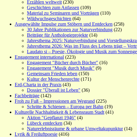
Erzählen weltweit
(230)
Geschichten zum Anfassen
(109)
Material zu Seminaren und Vorträgen
(110)
Wildwuchsgeschichten
(64)
Ausgewählte Impulse zum Stöbern und Entdecken
(258)
30 Jahre Publikationen zur Naturverbindung
(22)
Beiträge für Anthologieprojekte
(14)
Jahresthema 2025: Naturverbindung und Vorstellungskra
Jahresthema 2026: Was im Fluss des Lebens trägt – Vert
Laudato si – Poesie, Ökologie und Musik zum Sonneng
Engagement international
(223)
Engagement "Bücher durch Bücher"
(16)
Engagement "Musik durch Musik"
(9)
Gemeinsam Frieden leben
(150)
Kultur der Menschenrechte
(171)
Erd-Charta in der Praxis
(43)
Dossier "Überall ist Leben"
(36)
Fachbeiträge
(142)
Froh zu Fuß – Impressionen am Wegrand
(225)
Schritte & Schienen – Europa per Bahn
(19)
Kulturelle Nachhaltigkeit & Lebensraum Stadt
(41)
Aktion "Gepflanzt 1946"
(4)
Lübeck entdecken
(34)
Naturerlebnisräume & urbane Umweltakupunktur
(14)
Lyrik & Freiluftpoesie
(416)