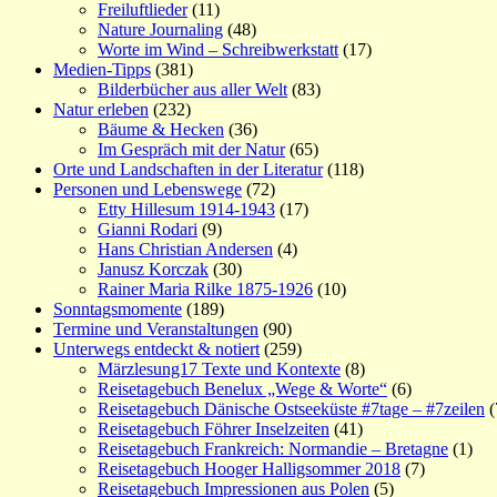
Freiluftlieder
(11)
Nature Journaling
(48)
Worte im Wind – Schreibwerkstatt
(17)
Medien-Tipps
(381)
Bilderbücher aus aller Welt
(83)
Natur erleben
(232)
Bäume & Hecken
(36)
Im Gespräch mit der Natur
(65)
Orte und Landschaften in der Literatur
(118)
Personen und Lebenswege
(72)
Etty Hillesum 1914-1943
(17)
Gianni Rodari
(9)
Hans Christian Andersen
(4)
Janusz Korczak
(30)
Rainer Maria Rilke 1875-1926
(10)
Sonntagsmomente
(189)
Termine und Veranstaltungen
(90)
Unterwegs entdeckt & notiert
(259)
Märzlesung17 Texte und Kontexte
(8)
Reisetagebuch Benelux „Wege & Worte“
(6)
Reisetagebuch Dänische Ostseeküste #7tage – #7zeilen
(
Reisetagebuch Föhrer Inselzeiten
(41)
Reisetagebuch Frankreich: Normandie – Bretagne
(1)
Reisetagebuch Hooger Halligsommer 2018
(7)
Reisetagebuch Impressionen aus Polen
(5)