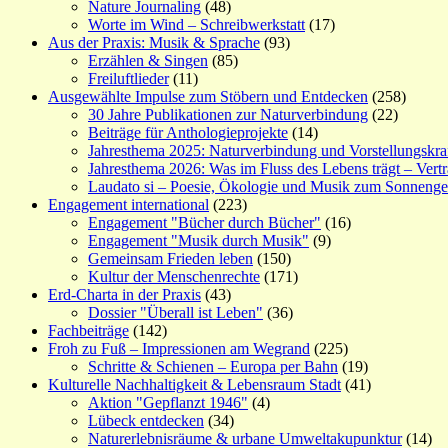
Nature Journaling
(48)
Worte im Wind – Schreibwerkstatt
(17)
Aus der Praxis: Musik & Sprache
(93)
Erzählen & Singen
(85)
Freiluftlieder
(11)
Ausgewählte Impulse zum Stöbern und Entdecken
(258)
30 Jahre Publikationen zur Naturverbindung
(22)
Beiträge für Anthologieprojekte
(14)
Jahresthema 2025: Naturverbindung und Vorstellungskra
Jahresthema 2026: Was im Fluss des Lebens trägt – Vert
Laudato si – Poesie, Ökologie und Musik zum Sonneng
Engagement international
(223)
Engagement "Bücher durch Bücher"
(16)
Engagement "Musik durch Musik"
(9)
Gemeinsam Frieden leben
(150)
Kultur der Menschenrechte
(171)
Erd-Charta in der Praxis
(43)
Dossier "Überall ist Leben"
(36)
Fachbeiträge
(142)
Froh zu Fuß – Impressionen am Wegrand
(225)
Schritte & Schienen – Europa per Bahn
(19)
Kulturelle Nachhaltigkeit & Lebensraum Stadt
(41)
Aktion "Gepflanzt 1946"
(4)
Lübeck entdecken
(34)
Naturerlebnisräume & urbane Umweltakupunktur
(14)