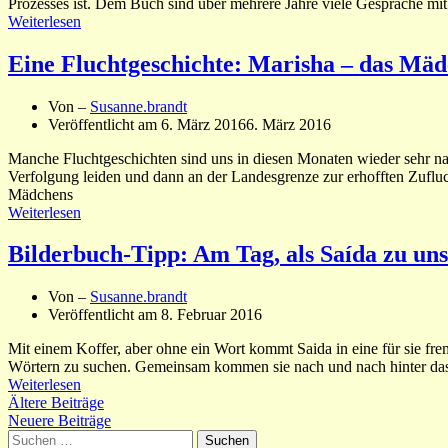
Prozesses ist. Dem Buch sind über mehrere Jahre viele Gespräche mi
Weiterlesen
Eine Fluchtgeschichte: Marisha – das Mä
Von –
Susanne.brandt
Veröffentlicht am
6. März 2016
6. März 2016
Manche Fluchtgeschichten sind uns in diesen Monaten wieder sehr n
Verfolgung leiden und dann an der Landesgrenze zur erhofften Zuflu
Mädchens
Weiterlesen
Bilderbuch-Tipp: Am Tag, als Saída zu un
Von –
Susanne.brandt
Veröffentlicht am
8. Februar 2016
Mit einem Koffer, aber ohne ein Wort kommt Saida in eine für sie fre
Wörtern zu suchen. Gemeinsam kommen sie nach und nach hinter das
Weiterlesen
Beitragsnavigation
Ältere Beiträge
Neuere Beiträge
Suchen