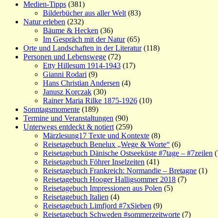
Medien-Tipps
(381)
Bilderbücher aus aller Welt
(83)
Natur erleben
(232)
Bäume & Hecken
(36)
Im Gespräch mit der Natur
(65)
Orte und Landschaften in der Literatur
(118)
Personen und Lebenswege
(72)
Etty Hillesum 1914-1943
(17)
Gianni Rodari
(9)
Hans Christian Andersen
(4)
Janusz Korczak
(30)
Rainer Maria Rilke 1875-1926
(10)
Sonntagsmomente
(189)
Termine und Veranstaltungen
(90)
Unterwegs entdeckt & notiert
(259)
Märzlesung17 Texte und Kontexte
(8)
Reisetagebuch Benelux „Wege & Worte“
(6)
Reisetagebuch Dänische Ostseeküste #7tage – #7zeilen
(
Reisetagebuch Föhrer Inselzeiten
(41)
Reisetagebuch Frankreich: Normandie – Bretagne
(1)
Reisetagebuch Hooger Halligsommer 2018
(7)
Reisetagebuch Impressionen aus Polen
(5)
Reisetagebuch Italien
(4)
Reisetagebuch Limfjord #7xSieben
(9)
Reisetagebuch Schweden #sommerzeitworte
(7)