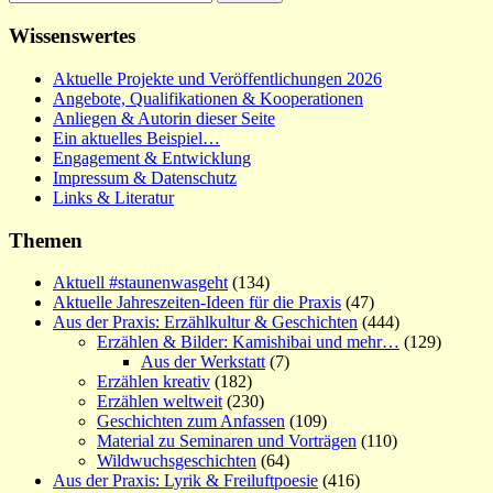
nach:
Wissenswertes
Aktuelle Projekte und Veröffentlichungen 2026
Angebote, Qualifikationen & Kooperationen
Anliegen & Autorin dieser Seite
Ein aktuelles Beispiel…
Engagement & Entwicklung
Impressum & Datenschutz
Links & Literatur
Themen
Aktuell #staunenwasgeht
(134)
Aktuelle Jahreszeiten-Ideen für die Praxis
(47)
Aus der Praxis: Erzählkultur & Geschichten
(444)
Erzählen & Bilder: Kamishibai und mehr…
(129)
Aus der Werkstatt
(7)
Erzählen kreativ
(182)
Erzählen weltweit
(230)
Geschichten zum Anfassen
(109)
Material zu Seminaren und Vorträgen
(110)
Wildwuchsgeschichten
(64)
Aus der Praxis: Lyrik & Freiluftpoesie
(416)