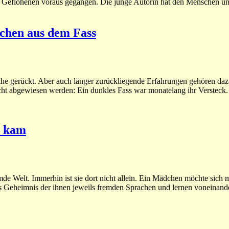
t Geflohenen voraus gegangen. Die junge Autorin hat den Menschen un
dchen aus dem Fass
ahe gerückt. Aber auch länger zurückliegende Erfahrungen gehören da
cht abgewiesen werden: Ein dunkles Fass war monatelang ihr Versteck.
s kam
mde Welt. Immerhin ist sie dort nicht allein. Ein Mädchen möchte sich 
 Geheimnis der ihnen jeweils fremden Sprachen und lernen voneinand