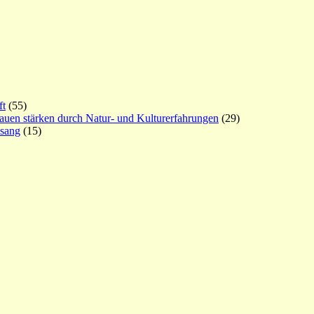
ft
(55)
rauen stärken durch Natur- und Kulturerfahrungen
(29)
esang
(15)