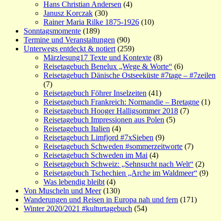
Hans Christian Andersen
(4)
Janusz Korczak
(30)
Rainer Maria Rilke 1875-1926
(10)
Sonntagsmomente
(189)
Termine und Veranstaltungen
(90)
Unterwegs entdeckt & notiert
(259)
Märzlesung17 Texte und Kontexte
(8)
Reisetagebuch Benelux „Wege & Worte“
(6)
Reisetagebuch Dänische Ostseeküste #7tage – #7zeilen
(7)
Reisetagebuch Föhrer Inselzeiten
(41)
Reisetagebuch Frankreich: Normandie – Bretagne
(1)
Reisetagebuch Hooger Halligsommer 2018
(7)
Reisetagebuch Impressionen aus Polen
(5)
Reisetagebuch Italien
(4)
Reisetagebuch Limfjord #7xSieben
(9)
Reisetagebuch Schweden #sommerzeitworte
(7)
Reisetagebuch Schweden im Mai
(4)
Reisetagebuch Schweiz: „Sehnsucht nach Welt“
(2)
Reisetagebuch Tschechien „Arche im Waldmeer“
(9)
Was lebendig bleibt
(4)
Von Muscheln und Meer
(130)
Wanderungen und Reisen in Europa nah und fern
(171)
Winter 2020/2021 #kulturtagebuch
(54)