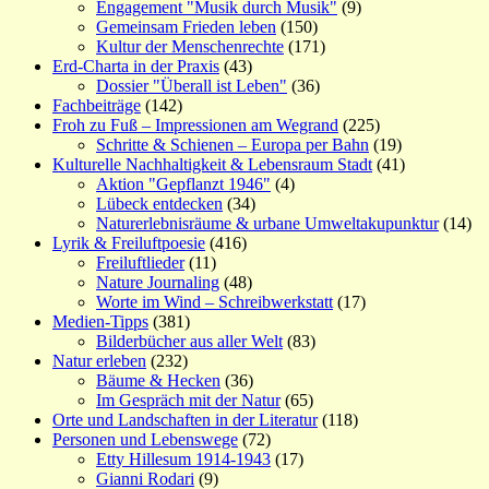
Engagement "Musik durch Musik"
(9)
Gemeinsam Frieden leben
(150)
Kultur der Menschenrechte
(171)
Erd-Charta in der Praxis
(43)
Dossier "Überall ist Leben"
(36)
Fachbeiträge
(142)
Froh zu Fuß – Impressionen am Wegrand
(225)
Schritte & Schienen – Europa per Bahn
(19)
Kulturelle Nachhaltigkeit & Lebensraum Stadt
(41)
Aktion "Gepflanzt 1946"
(4)
Lübeck entdecken
(34)
Naturerlebnisräume & urbane Umweltakupunktur
(14)
Lyrik & Freiluftpoesie
(416)
Freiluftlieder
(11)
Nature Journaling
(48)
Worte im Wind – Schreibwerkstatt
(17)
Medien-Tipps
(381)
Bilderbücher aus aller Welt
(83)
Natur erleben
(232)
Bäume & Hecken
(36)
Im Gespräch mit der Natur
(65)
Orte und Landschaften in der Literatur
(118)
Personen und Lebenswege
(72)
Etty Hillesum 1914-1943
(17)
Gianni Rodari
(9)