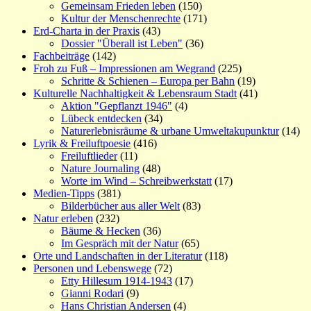
Gemeinsam Frieden leben
(150)
Kultur der Menschenrechte
(171)
Erd-Charta in der Praxis
(43)
Dossier "Überall ist Leben"
(36)
Fachbeiträge
(142)
Froh zu Fuß – Impressionen am Wegrand
(225)
Schritte & Schienen – Europa per Bahn
(19)
Kulturelle Nachhaltigkeit & Lebensraum Stadt
(41)
Aktion "Gepflanzt 1946"
(4)
Lübeck entdecken
(34)
Naturerlebnisräume & urbane Umweltakupunktur
(14)
Lyrik & Freiluftpoesie
(416)
Freiluftlieder
(11)
Nature Journaling
(48)
Worte im Wind – Schreibwerkstatt
(17)
Medien-Tipps
(381)
Bilderbücher aus aller Welt
(83)
Natur erleben
(232)
Bäume & Hecken
(36)
Im Gespräch mit der Natur
(65)
Orte und Landschaften in der Literatur
(118)
Personen und Lebenswege
(72)
Etty Hillesum 1914-1943
(17)
Gianni Rodari
(9)
Hans Christian Andersen
(4)