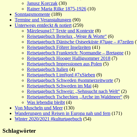
Janusz Korczak
(30)
Rainer Maria Rilke 1875-1926
(10)
Sonntagsmomente
(189)
Termine und Veranstaltungen
(90)
Unterwegs entdeckt & notiert
(259)
Märzlesung17 Texte und Kontexte
(8)
Reisetagebuch Benelux „Wege & Worte“
(6)
Reisetagebuch Dänische Ostseeküste #7tage – #7zeilen
(
Reisetagebuch Föhrer Inselzeiten
(41)
Reisetagebuch Frankreich: Normandie – Bretagne
(1)
Reisetagebuch Hooger Halligsommer 2018
(7)
Reisetagebuch Impressionen aus Polen
(5)
Reisetagebuch Italien
(4)
Reisetagebuch Limfjord #7xSieben
(9)
Reisetagebuch Schweden #sommerzeitworte
(7)
Reisetagebuch Schweden im Mai
(4)
Reisetagebuch Schweiz: „Sehnsucht nach Welt“
(2)
Reisetagebuch Tschechien „Arche im Waldmeer“
(9)
Was lebendig bleibt
(4)
Von Muscheln und Meer
(130)
Wanderungen und Reisen in Europa nah und fern
(171)
Winter 2020/2021 #kulturtagebuch
(54)
Schlagwörter