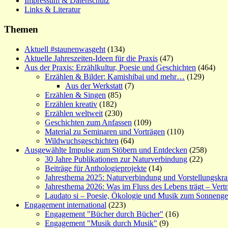
Impressum & Datenschutz
Links & Literatur
Themen
Aktuell #staunenwasgeht
(134)
Aktuelle Jahreszeiten-Ideen für die Praxis
(47)
Aus der Praxis: Erzählkultur, Poesie und Geschichten
(464)
Erzählen & Bilder: Kamishibai und mehr…
(129)
Aus der Werkstatt
(7)
Erzählen & Singen
(85)
Erzählen kreativ
(182)
Erzählen weltweit
(230)
Geschichten zum Anfassen
(109)
Material zu Seminaren und Vorträgen
(110)
Wildwuchsgeschichten
(64)
Ausgewählte Impulse zum Stöbern und Entdecken
(258)
30 Jahre Publikationen zur Naturverbindung
(22)
Beiträge für Anthologieprojekte
(14)
Jahresthema 2025: Naturverbindung und Vorstellungskra
Jahresthema 2026: Was im Fluss des Lebens trägt – Vert
Laudato si – Poesie, Ökologie und Musik zum Sonneng
Engagement international
(223)
Engagement "Bücher durch Bücher"
(16)
Engagement "Musik durch Musik"
(9)