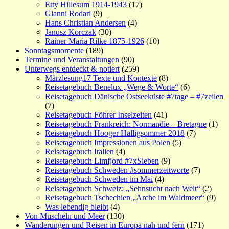
Etty Hillesum 1914-1943
(17)
Gianni Rodari
(9)
Hans Christian Andersen
(4)
Janusz Korczak
(30)
Rainer Maria Rilke 1875-1926
(10)
Sonntagsmomente
(189)
Termine und Veranstaltungen
(90)
Unterwegs entdeckt & notiert
(259)
Märzlesung17 Texte und Kontexte
(8)
Reisetagebuch Benelux „Wege & Worte“
(6)
Reisetagebuch Dänische Ostseeküste #7tage – #7zeilen
(7)
Reisetagebuch Föhrer Inselzeiten
(41)
Reisetagebuch Frankreich: Normandie – Bretagne
(1)
Reisetagebuch Hooger Halligsommer 2018
(7)
Reisetagebuch Impressionen aus Polen
(5)
Reisetagebuch Italien
(4)
Reisetagebuch Limfjord #7xSieben
(9)
Reisetagebuch Schweden #sommerzeitworte
(7)
Reisetagebuch Schweden im Mai
(4)
Reisetagebuch Schweiz: „Sehnsucht nach Welt“
(2)
Reisetagebuch Tschechien „Arche im Waldmeer“
(9)
Was lebendig bleibt
(4)
Von Muscheln und Meer
(130)
Wanderungen und Reisen in Europa nah und fern
(171)