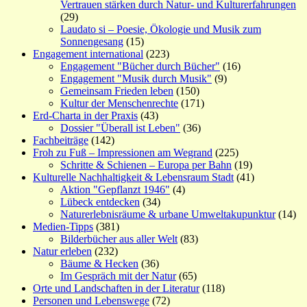
Vertrauen stärken durch Natur- und Kulturerfahrungen
(29)
Laudato si – Poesie, Ökologie und Musik zum
Sonnengesang
(15)
Engagement international
(223)
Engagement "Bücher durch Bücher"
(16)
Engagement "Musik durch Musik"
(9)
Gemeinsam Frieden leben
(150)
Kultur der Menschenrechte
(171)
Erd-Charta in der Praxis
(43)
Dossier "Überall ist Leben"
(36)
Fachbeiträge
(142)
Froh zu Fuß – Impressionen am Wegrand
(225)
Schritte & Schienen – Europa per Bahn
(19)
Kulturelle Nachhaltigkeit & Lebensraum Stadt
(41)
Aktion "Gepflanzt 1946"
(4)
Lübeck entdecken
(34)
Naturerlebnisräume & urbane Umweltakupunktur
(14)
Medien-Tipps
(381)
Bilderbücher aus aller Welt
(83)
Natur erleben
(232)
Bäume & Hecken
(36)
Im Gespräch mit der Natur
(65)
Orte und Landschaften in der Literatur
(118)
Personen und Lebenswege
(72)