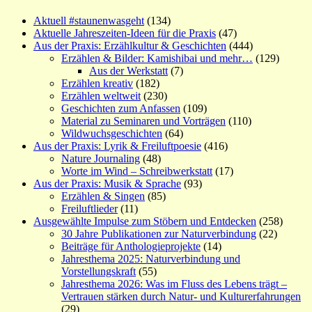
Aktuell #staunenwasgeht
(134)
Aktuelle Jahreszeiten-Ideen für die Praxis
(47)
Aus der Praxis: Erzählkultur & Geschichten
(444)
Erzählen & Bilder: Kamishibai und mehr…
(129)
Aus der Werkstatt
(7)
Erzählen kreativ
(182)
Erzählen weltweit
(230)
Geschichten zum Anfassen
(109)
Material zu Seminaren und Vorträgen
(110)
Wildwuchsgeschichten
(64)
Aus der Praxis: Lyrik & Freiluftpoesie
(416)
Nature Journaling
(48)
Worte im Wind – Schreibwerkstatt
(17)
Aus der Praxis: Musik & Sprache
(93)
Erzählen & Singen
(85)
Freiluftlieder
(11)
Ausgewählte Impulse zum Stöbern und Entdecken
(258)
30 Jahre Publikationen zur Naturverbindung
(22)
Beiträge für Anthologieprojekte
(14)
Jahresthema 2025: Naturverbindung und
Vorstellungskraft
(55)
Jahresthema 2026: Was im Fluss des Lebens trägt –
Vertrauen stärken durch Natur- und Kulturerfahrungen
(29)