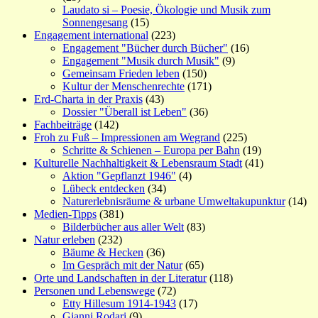
Laudato si – Poesie, Ökologie und Musik zum
Sonnengesang
(15)
Engagement international
(223)
Engagement "Bücher durch Bücher"
(16)
Engagement "Musik durch Musik"
(9)
Gemeinsam Frieden leben
(150)
Kultur der Menschenrechte
(171)
Erd-Charta in der Praxis
(43)
Dossier "Überall ist Leben"
(36)
Fachbeiträge
(142)
Froh zu Fuß – Impressionen am Wegrand
(225)
Schritte & Schienen – Europa per Bahn
(19)
Kulturelle Nachhaltigkeit & Lebensraum Stadt
(41)
Aktion "Gepflanzt 1946"
(4)
Lübeck entdecken
(34)
Naturerlebnisräume & urbane Umweltakupunktur
(14)
Medien-Tipps
(381)
Bilderbücher aus aller Welt
(83)
Natur erleben
(232)
Bäume & Hecken
(36)
Im Gespräch mit der Natur
(65)
Orte und Landschaften in der Literatur
(118)
Personen und Lebenswege
(72)
Etty Hillesum 1914-1943
(17)
Gianni Rodari
(9)