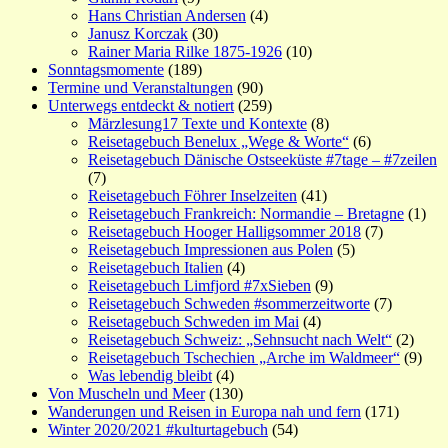
Hans Christian Andersen
(4)
Janusz Korczak
(30)
Rainer Maria Rilke 1875-1926
(10)
Sonntagsmomente
(189)
Termine und Veranstaltungen
(90)
Unterwegs entdeckt & notiert
(259)
Märzlesung17 Texte und Kontexte
(8)
Reisetagebuch Benelux „Wege & Worte“
(6)
Reisetagebuch Dänische Ostseeküste #7tage – #7zeilen
(7)
Reisetagebuch Föhrer Inselzeiten
(41)
Reisetagebuch Frankreich: Normandie – Bretagne
(1)
Reisetagebuch Hooger Halligsommer 2018
(7)
Reisetagebuch Impressionen aus Polen
(5)
Reisetagebuch Italien
(4)
Reisetagebuch Limfjord #7xSieben
(9)
Reisetagebuch Schweden #sommerzeitworte
(7)
Reisetagebuch Schweden im Mai
(4)
Reisetagebuch Schweiz: „Sehnsucht nach Welt“
(2)
Reisetagebuch Tschechien „Arche im Waldmeer“
(9)
Was lebendig bleibt
(4)
Von Muscheln und Meer
(130)
Wanderungen und Reisen in Europa nah und fern
(171)
Winter 2020/2021 #kulturtagebuch
(54)