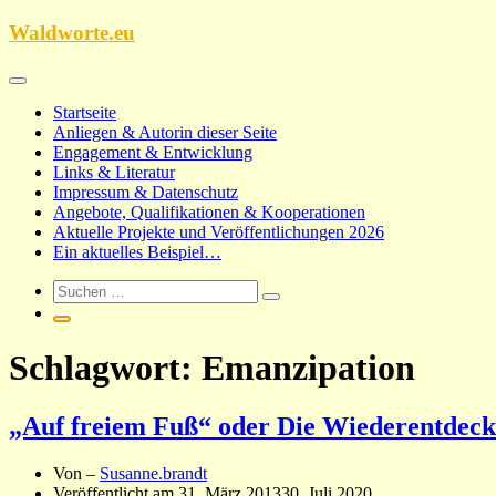
Zum
Waldworte.eu
Inhalt
springen
Startseite
Anliegen & Autorin dieser Seite
Engagement & Entwicklung
Links & Literatur
Impressum & Datenschutz
Angebote, Qualifikationen & Kooperationen
Aktuelle Projekte und Veröffentlichungen 2026
Ein aktuelles Beispiel…
Schlagwort:
Emanzipation
„Auf freiem Fuß“ oder Die Wiederentdecku
Von –
Susanne.brandt
Veröffentlicht am
31. März 2013
30. Juli 2020