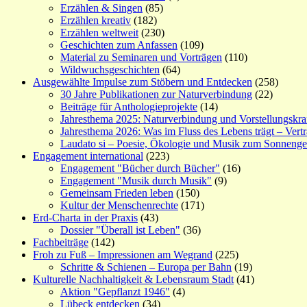
Erzählen & Singen
(85)
Erzählen kreativ
(182)
Erzählen weltweit
(230)
Geschichten zum Anfassen
(109)
Material zu Seminaren und Vorträgen
(110)
Wildwuchsgeschichten
(64)
Ausgewählte Impulse zum Stöbern und Entdecken
(258)
30 Jahre Publikationen zur Naturverbindung
(22)
Beiträge für Anthologieprojekte
(14)
Jahresthema 2025: Naturverbindung und Vorstellungskra
Jahresthema 2026: Was im Fluss des Lebens trägt – Vert
Laudato si – Poesie, Ökologie und Musik zum Sonneng
Engagement international
(223)
Engagement "Bücher durch Bücher"
(16)
Engagement "Musik durch Musik"
(9)
Gemeinsam Frieden leben
(150)
Kultur der Menschenrechte
(171)
Erd-Charta in der Praxis
(43)
Dossier "Überall ist Leben"
(36)
Fachbeiträge
(142)
Froh zu Fuß – Impressionen am Wegrand
(225)
Schritte & Schienen – Europa per Bahn
(19)
Kulturelle Nachhaltigkeit & Lebensraum Stadt
(41)
Aktion "Gepflanzt 1946"
(4)
Lübeck entdecken
(34)