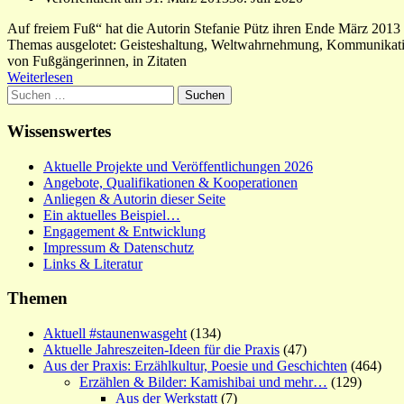
Auf freiem Fuß“ hat die Autorin Stefanie Pütz ihren Ende März 2013
Themas ausgelotet: Geisteshaltung, Weltwahrnehmung, Kommunikatio
von Fußgängerinnen, in Zitaten
Weiterlesen
Suchen
nach:
Wissenswertes
Aktuelle Projekte und Veröffentlichungen 2026
Angebote, Qualifikationen & Kooperationen
Anliegen & Autorin dieser Seite
Ein aktuelles Beispiel…
Engagement & Entwicklung
Impressum & Datenschutz
Links & Literatur
Themen
Aktuell #staunenwasgeht
(134)
Aktuelle Jahreszeiten-Ideen für die Praxis
(47)
Aus der Praxis: Erzählkultur, Poesie und Geschichten
(464)
Erzählen & Bilder: Kamishibai und mehr…
(129)
Aus der Werkstatt
(7)