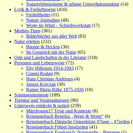
Naturerlebnisräume & urbane Umweltakupunktur
(14)
Lyrik & Freiluftpoesie
(416)
Freiluftlieder
(11)
Nature Journaling
(48)
Worte im Wind – Schreibwerkstatt
(17)
Medien-Tipps
(381)
Bilderbücher aus aller Welt
(83)
Natur erleben
(232)
Bäume & Hecken
(36)
Im Gespräch mit der Natur
(65)
Orte und Landschaften in der Literatur
(118)
Personen und Lebenswege
(72)
Etty Hillesum 1914-1943
(17)
Gianni Rodari
(9)
Hans Christian Andersen
(4)
Janusz Korczak
(30)
Rainer Maria Rilke 1875-1926
(10)
Sonntagsmomente
(189)
Termine und Veranstaltungen
(90)
Unterwegs entdeckt & notiert
(259)
Märzlesung17 Texte und Kontexte
(8)
Reisetagebuch Benelux „Wege & Worte“
(6)
Reisetagebuch Dänische Ostseeküste #7tage – #7zeilen
(
Reisetagebuch Föhrer Inselzeiten
(41)
Reisetagebuch Frankreich: Normandie – Bretagne
(1)