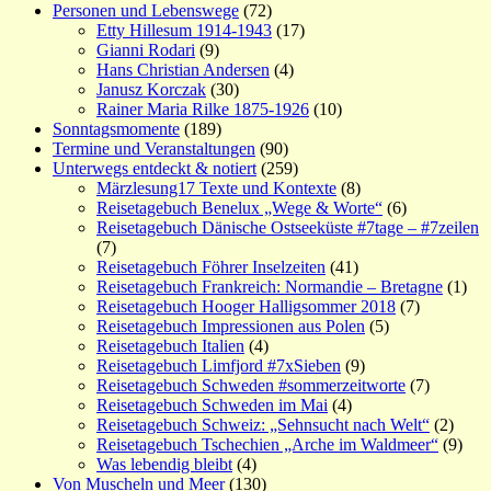
Personen und Lebenswege
(72)
Etty Hillesum 1914-1943
(17)
Gianni Rodari
(9)
Hans Christian Andersen
(4)
Janusz Korczak
(30)
Rainer Maria Rilke 1875-1926
(10)
Sonntagsmomente
(189)
Termine und Veranstaltungen
(90)
Unterwegs entdeckt & notiert
(259)
Märzlesung17 Texte und Kontexte
(8)
Reisetagebuch Benelux „Wege & Worte“
(6)
Reisetagebuch Dänische Ostseeküste #7tage – #7zeilen
(7)
Reisetagebuch Föhrer Inselzeiten
(41)
Reisetagebuch Frankreich: Normandie – Bretagne
(1)
Reisetagebuch Hooger Halligsommer 2018
(7)
Reisetagebuch Impressionen aus Polen
(5)
Reisetagebuch Italien
(4)
Reisetagebuch Limfjord #7xSieben
(9)
Reisetagebuch Schweden #sommerzeitworte
(7)
Reisetagebuch Schweden im Mai
(4)
Reisetagebuch Schweiz: „Sehnsucht nach Welt“
(2)
Reisetagebuch Tschechien „Arche im Waldmeer“
(9)
Was lebendig bleibt
(4)
Von Muscheln und Meer
(130)