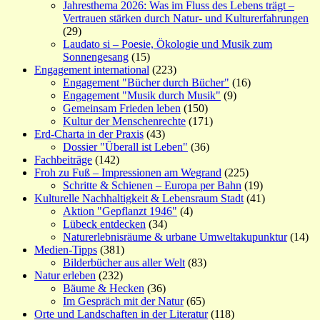
Jahresthema 2026: Was im Fluss des Lebens trägt –
Vertrauen stärken durch Natur- und Kulturerfahrungen
(29)
Laudato si – Poesie, Ökologie und Musik zum
Sonnengesang
(15)
Engagement international
(223)
Engagement "Bücher durch Bücher"
(16)
Engagement "Musik durch Musik"
(9)
Gemeinsam Frieden leben
(150)
Kultur der Menschenrechte
(171)
Erd-Charta in der Praxis
(43)
Dossier "Überall ist Leben"
(36)
Fachbeiträge
(142)
Froh zu Fuß – Impressionen am Wegrand
(225)
Schritte & Schienen – Europa per Bahn
(19)
Kulturelle Nachhaltigkeit & Lebensraum Stadt
(41)
Aktion "Gepflanzt 1946"
(4)
Lübeck entdecken
(34)
Naturerlebnisräume & urbane Umweltakupunktur
(14)
Medien-Tipps
(381)
Bilderbücher aus aller Welt
(83)
Natur erleben
(232)
Bäume & Hecken
(36)
Im Gespräch mit der Natur
(65)
Orte und Landschaften in der Literatur
(118)