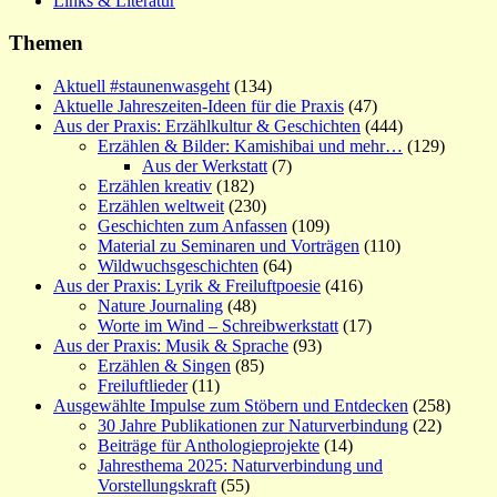
Links & Literatur
Themen
Aktuell #staunenwasgeht
(134)
Aktuelle Jahreszeiten-Ideen für die Praxis
(47)
Aus der Praxis: Erzählkultur & Geschichten
(444)
Erzählen & Bilder: Kamishibai und mehr…
(129)
Aus der Werkstatt
(7)
Erzählen kreativ
(182)
Erzählen weltweit
(230)
Geschichten zum Anfassen
(109)
Material zu Seminaren und Vorträgen
(110)
Wildwuchsgeschichten
(64)
Aus der Praxis: Lyrik & Freiluftpoesie
(416)
Nature Journaling
(48)
Worte im Wind – Schreibwerkstatt
(17)
Aus der Praxis: Musik & Sprache
(93)
Erzählen & Singen
(85)
Freiluftlieder
(11)
Ausgewählte Impulse zum Stöbern und Entdecken
(258)
30 Jahre Publikationen zur Naturverbindung
(22)
Beiträge für Anthologieprojekte
(14)
Jahresthema 2025: Naturverbindung und
Vorstellungskraft
(55)