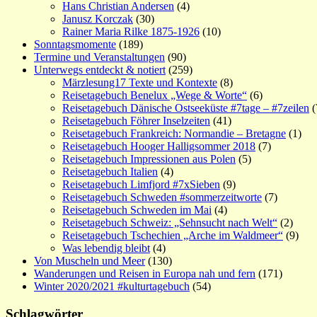
Hans Christian Andersen
(4)
Janusz Korczak
(30)
Rainer Maria Rilke 1875-1926
(10)
Sonntagsmomente
(189)
Termine und Veranstaltungen
(90)
Unterwegs entdeckt & notiert
(259)
Märzlesung17 Texte und Kontexte
(8)
Reisetagebuch Benelux „Wege & Worte“
(6)
Reisetagebuch Dänische Ostseeküste #7tage – #7zeilen
(
Reisetagebuch Föhrer Inselzeiten
(41)
Reisetagebuch Frankreich: Normandie – Bretagne
(1)
Reisetagebuch Hooger Halligsommer 2018
(7)
Reisetagebuch Impressionen aus Polen
(5)
Reisetagebuch Italien
(4)
Reisetagebuch Limfjord #7xSieben
(9)
Reisetagebuch Schweden #sommerzeitworte
(7)
Reisetagebuch Schweden im Mai
(4)
Reisetagebuch Schweiz: „Sehnsucht nach Welt“
(2)
Reisetagebuch Tschechien „Arche im Waldmeer“
(9)
Was lebendig bleibt
(4)
Von Muscheln und Meer
(130)
Wanderungen und Reisen in Europa nah und fern
(171)
Winter 2020/2021 #kulturtagebuch
(54)
Schlagwörter