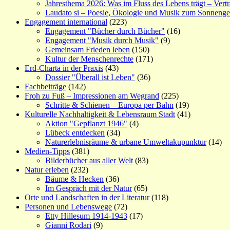
Jahresthema 2026: Was im Fluss des Lebens trägt – Vert
Laudato si – Poesie, Ökologie und Musik zum Sonneng
Engagement international
(223)
Engagement "Bücher durch Bücher"
(16)
Engagement "Musik durch Musik"
(9)
Gemeinsam Frieden leben
(150)
Kultur der Menschenrechte
(171)
Erd-Charta in der Praxis
(43)
Dossier "Überall ist Leben"
(36)
Fachbeiträge
(142)
Froh zu Fuß – Impressionen am Wegrand
(225)
Schritte & Schienen – Europa per Bahn
(19)
Kulturelle Nachhaltigkeit & Lebensraum Stadt
(41)
Aktion "Gepflanzt 1946"
(4)
Lübeck entdecken
(34)
Naturerlebnisräume & urbane Umweltakupunktur
(14)
Medien-Tipps
(381)
Bilderbücher aus aller Welt
(83)
Natur erleben
(232)
Bäume & Hecken
(36)
Im Gespräch mit der Natur
(65)
Orte und Landschaften in der Literatur
(118)
Personen und Lebenswege
(72)
Etty Hillesum 1914-1943
(17)
Gianni Rodari
(9)