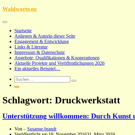
Zum
Waldworte.eu
Inhalt
springen
Startseite
Anliegen & Autorin dieser Seite
Engagement & Entwicklung
Links & Literatur
Impressum & Datenschutz
Angebote, Qualifikationen & Kooperationen
Aktuelle Projekte und Veröffentlichungen 2026
Ein aktuelles Beispiel…
Schlagwort:
Druckwerkstatt
Unterstützung willkommen: Durch Kunst u
Von –
Susanne.brandt
Veröffentlicht am
19. November 2016
31. März 2019