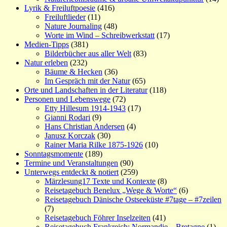
Lyrik & Freiluftpoesie
(416)
Freiluftlieder
(11)
Nature Journaling
(48)
Worte im Wind – Schreibwerkstatt
(17)
Medien-Tipps
(381)
Bilderbücher aus aller Welt
(83)
Natur erleben
(232)
Bäume & Hecken
(36)
Im Gespräch mit der Natur
(65)
Orte und Landschaften in der Literatur
(118)
Personen und Lebenswege
(72)
Etty Hillesum 1914-1943
(17)
Gianni Rodari
(9)
Hans Christian Andersen
(4)
Janusz Korczak
(30)
Rainer Maria Rilke 1875-1926
(10)
Sonntagsmomente
(189)
Termine und Veranstaltungen
(90)
Unterwegs entdeckt & notiert
(259)
Märzlesung17 Texte und Kontexte
(8)
Reisetagebuch Benelux „Wege & Worte“
(6)
Reisetagebuch Dänische Ostseeküste #7tage – #7zeilen
(7)
Reisetagebuch Föhrer Inselzeiten
(41)
Reisetagebuch Frankreich: Normandie – Bretagne
(1)