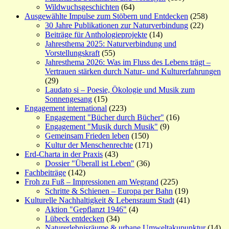
Wildwuchsgeschichten
(64)
Ausgewählte Impulse zum Stöbern und Entdecken
(258)
30 Jahre Publikationen zur Naturverbindung
(22)
Beiträge für Anthologieprojekte
(14)
Jahresthema 2025: Naturverbindung und
Vorstellungskraft
(55)
Jahresthema 2026: Was im Fluss des Lebens trägt –
Vertrauen stärken durch Natur- und Kulturerfahrungen
(29)
Laudato si – Poesie, Ökologie und Musik zum
Sonnengesang
(15)
Engagement international
(223)
Engagement "Bücher durch Bücher"
(16)
Engagement "Musik durch Musik"
(9)
Gemeinsam Frieden leben
(150)
Kultur der Menschenrechte
(171)
Erd-Charta in der Praxis
(43)
Dossier "Überall ist Leben"
(36)
Fachbeiträge
(142)
Froh zu Fuß – Impressionen am Wegrand
(225)
Schritte & Schienen – Europa per Bahn
(19)
Kulturelle Nachhaltigkeit & Lebensraum Stadt
(41)
Aktion "Gepflanzt 1946"
(4)
Lübeck entdecken
(34)
Naturerlebnisräume & urbane Umweltakupunktur
(14)