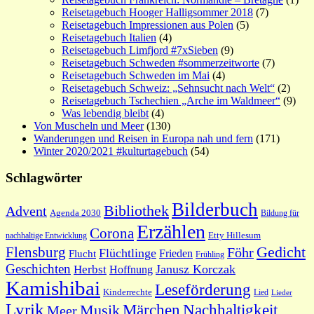
Reisetagebuch Hooger Halligsommer 2018
(7)
Reisetagebuch Impressionen aus Polen
(5)
Reisetagebuch Italien
(4)
Reisetagebuch Limfjord #7xSieben
(9)
Reisetagebuch Schweden #sommerzeitworte
(7)
Reisetagebuch Schweden im Mai
(4)
Reisetagebuch Schweiz: „Sehnsucht nach Welt“
(2)
Reisetagebuch Tschechien „Arche im Waldmeer“
(9)
Was lebendig bleibt
(4)
Von Muscheln und Meer
(130)
Wanderungen und Reisen in Europa nah und fern
(171)
Winter 2020/2021 #kulturtagebuch
(54)
Schlagwörter
Bilderbuch
Bibliothek
Advent
Agenda 2030
Bildung für
Erzählen
Corona
nachhaltige Entwicklung
Etty Hillesum
Gedicht
Flensburg
Föhr
Flüchtlinge
Frieden
Flucht
Frühling
Geschichten
Janusz Korczak
Herbst
Hoffnung
Kamishibai
Leseförderung
Kinderrechte
Lied
Lieder
Lyrik
Nachhaltigkeit
Märchen
Musik
Meer