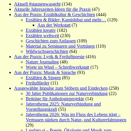
Aktuell #staunenwasgeht
(134)
Aktuelle Jahreszeiten-Ideen für die Praxis
(47)
Aus der Praxis: Erzählkultur & Geschichten
(444)
Erzählen & Bilder: Kamishibai und mehr…
(129)
Aus der Werkstatt
(7)
Erzählen kreativ
(182)
Erzählen weltweit
(230)
Geschichten zum Anfassen
(109)
Material zu Seminaren und Vorträgen
(110)
Wildwuchsgeschichten
(64)
Aus der Praxis: Lyrik & Freiluftpoesie
(416)
Nature Journaling
(48)
Worte im Wind – Schreibwerkstatt
(17)
Aus der Praxis: Musik & Sprache
(93)
Erzählen & Singen
(85)
Freiluftlieder
(11)
Ausgewählte Impulse zum Stöbern und Entdecken
(258)
30 Jahre Publikationen zur Naturverbindung
(22)
Beiträge für Anthologieprojekte
(14)
Jahresthema 2025: Naturverbindung und
Vorstellungskraft
(55)
Jahresthema 2026: Was im Fluss des Lebens trägt –
Vertrauen stärken durch Natur- und Kulturerfahrungen
(29)
Laudato si – Poesie, Ökologie und Musik zum