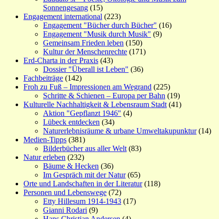
Sonnengesang
(15)
Engagement international
(223)
Engagement "Bücher durch Bücher"
(16)
Engagement "Musik durch Musik"
(9)
Gemeinsam Frieden leben
(150)
Kultur der Menschenrechte
(171)
Erd-Charta in der Praxis
(43)
Dossier "Überall ist Leben"
(36)
Fachbeiträge
(142)
Froh zu Fuß – Impressionen am Wegrand
(225)
Schritte & Schienen – Europa per Bahn
(19)
Kulturelle Nachhaltigkeit & Lebensraum Stadt
(41)
Aktion "Gepflanzt 1946"
(4)
Lübeck entdecken
(34)
Naturerlebnisräume & urbane Umweltakupunktur
(14)
Medien-Tipps
(381)
Bilderbücher aus aller Welt
(83)
Natur erleben
(232)
Bäume & Hecken
(36)
Im Gespräch mit der Natur
(65)
Orte und Landschaften in der Literatur
(118)
Personen und Lebenswege
(72)
Etty Hillesum 1914-1943
(17)
Gianni Rodari
(9)
Hans Christian Andersen
(4)