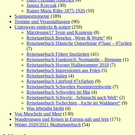
Janusz Korczak
(30)
Rainer Maria Rilke 1875-1926
(10)
Sonntagsmomente
(189)
Termine und Veranstaltungen
(90)
Unterwegs entdeckt & notiert
(259)
Märzlesung17 Texte und Kontexte
(8)
Reisetagebuch Benelux „Wege & Worte“
(6)
Reisetagebuch Dänische Ostseeküste #7tage – #7zeilen
(7)
Reisetagebuch Föhrer Inselzeiten
(41)
Reisetagebuch Frankreich: Normandie – Bretagne
(1)
Reisetagebuch Hooger Halligsommer 2018
(7)
Reisetagebuch Impressionen aus Polen
(5)
Reisetagebuch Italien
(4)
Reisetagebuch Limfjord #7xSieben
(9)
Reisetagebuch Schweden #sommerzeitworte
(7)
Reisetagebuch Schweden im Mai
(4)
Reisetagebuch Schweiz: „Sehnsucht nach Welt“
(2)
Reisetagebuch Tschechien „Arche im Waldmeer“
(9)
Was lebendig bleibt
(4)
Von Muscheln und Meer
(130)
Wanderungen und Reisen in Europa nah und fern
(171)
Winter 2020/2021 #kulturtagebuch
(54)