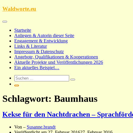
Zum
Waldworte.eu
Inhalt
springen
Startseite
Anliegen & Autorin dieser Seite
Engagement & Entwicklung
Links & Literatur
Impressum & Datenschutz
Angebote, Qualifikationen & Kooperationen
Aktuelle Projekte und Veröffentlichungen 2026
Ein aktuelles Beispiel…
Schlagwort:
Baumhaus
Kekse für den Nachtdrachen – Sprachför
Von –
Susanne.brandt
Veröffentlicht am
27. Februar 2016
27. Februar 2016