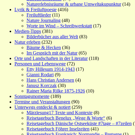
Naturerlebnisräume & urbane Umweltakupunktur
(14)
Lyrik & Freiluftpoesie
(416)
Freiluftlieder
(11)
Nature Journaling
(48)
Worte im Wind – Schreibwerkstatt
(17)
Medien-Tipps
(381)
Bilderbücher aus aller Welt
(83)
Natur erleben
(232)
Bäume & Hecken
(36)
Im Gespräch mit der Natur
(65)
Orte und Landschaften in der Literatur
(118)
Personen und Lebenswege
(72)
Etty Hillesum 1914-1943
(17)
Gianni Rodari
(9)
Hans Christian Andersen
(4)
Janusz Korczak
(30)
Rainer Maria Rilke 1875-1926
(10)
Sonntagsmomente
(189)
Termine und Veranstaltungen
(90)
Unterwegs entdeckt & notiert
(259)
Märzlesung17 Texte und Kontexte
(8)
Reisetagebuch Benelux „Wege & Worte“
(6)
Reisetagebuch Dänische Ostseeküste #7tage – #7zeilen
(
Reisetagebuch Föhrer Inselzeiten
(41)
Reisetagebuch Frankreich: Normandie – Bretagne
(1)