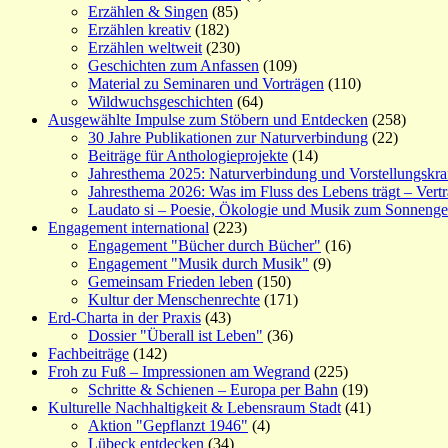
Erzählen & Singen
(85)
Erzählen kreativ
(182)
Erzählen weltweit
(230)
Geschichten zum Anfassen
(109)
Material zu Seminaren und Vorträgen
(110)
Wildwuchsgeschichten
(64)
Ausgewählte Impulse zum Stöbern und Entdecken
(258)
30 Jahre Publikationen zur Naturverbindung
(22)
Beiträge für Anthologieprojekte
(14)
Jahresthema 2025: Naturverbindung und Vorstellungskra
Jahresthema 2026: Was im Fluss des Lebens trägt – Vert
Laudato si – Poesie, Ökologie und Musik zum Sonneng
Engagement international
(223)
Engagement "Bücher durch Bücher"
(16)
Engagement "Musik durch Musik"
(9)
Gemeinsam Frieden leben
(150)
Kultur der Menschenrechte
(171)
Erd-Charta in der Praxis
(43)
Dossier "Überall ist Leben"
(36)
Fachbeiträge
(142)
Froh zu Fuß – Impressionen am Wegrand
(225)
Schritte & Schienen – Europa per Bahn
(19)
Kulturelle Nachhaltigkeit & Lebensraum Stadt
(41)
Aktion "Gepflanzt 1946"
(4)
Lübeck entdecken
(34)