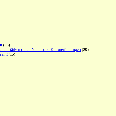
ft
(55)
rauen stärken durch Natur- und Kulturerfahrungen
(29)
esang
(15)