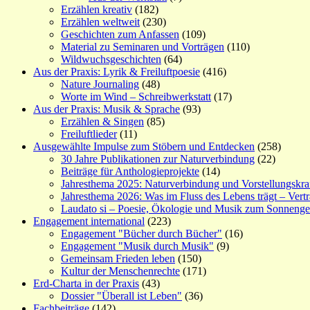
Erzählen kreativ
(182)
Erzählen weltweit
(230)
Geschichten zum Anfassen
(109)
Material zu Seminaren und Vorträgen
(110)
Wildwuchsgeschichten
(64)
Aus der Praxis: Lyrik & Freiluftpoesie
(416)
Nature Journaling
(48)
Worte im Wind – Schreibwerkstatt
(17)
Aus der Praxis: Musik & Sprache
(93)
Erzählen & Singen
(85)
Freiluftlieder
(11)
Ausgewählte Impulse zum Stöbern und Entdecken
(258)
30 Jahre Publikationen zur Naturverbindung
(22)
Beiträge für Anthologieprojekte
(14)
Jahresthema 2025: Naturverbindung und Vorstellungskra
Jahresthema 2026: Was im Fluss des Lebens trägt – Vert
Laudato si – Poesie, Ökologie und Musik zum Sonneng
Engagement international
(223)
Engagement "Bücher durch Bücher"
(16)
Engagement "Musik durch Musik"
(9)
Gemeinsam Frieden leben
(150)
Kultur der Menschenrechte
(171)
Erd-Charta in der Praxis
(43)
Dossier "Überall ist Leben"
(36)
Fachbeiträge
(142)