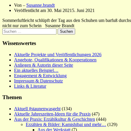
Von –
Susanne.brandt
Veröffentlicht am
30. Mai 2021
5. Juni 2021
Sommerluftleicht schlüpft der Tag aus den Schuhen um barfuß durch
nicht nur zum Schein Susanne Brandt
Suchen
nach:
Wissenswertes
Aktuelle Projekte und Veröffentlichungen 2026
Angebote, Qualifikationen & Kooperationen
Anliegen & Autorin dieser Seite
Ein aktuelles Beispiel…
Engagement & Entwicklung
Impressum & Datenschutz
Links & Literatur
Themen
Aktuell #staunenwasgeht
(134)
Aktuelle Jahreszeiten-Ideen für die Praxis
(47)
Aus der Praxis: Erzählkultur & Geschichten
(444)
Erzählen & Bilder: Kamishibai und mehr…
(129)
Aus der Werkstatt
(7)