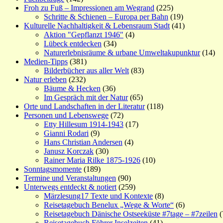
Froh zu Fuß – Impressionen am Wegrand
(225)
Schritte & Schienen – Europa per Bahn
(19)
Kulturelle Nachhaltigkeit & Lebensraum Stadt
(41)
Aktion "Gepflanzt 1946"
(4)
Lübeck entdecken
(34)
Naturerlebnisräume & urbane Umweltakupunktur
(14)
Medien-Tipps
(381)
Bilderbücher aus aller Welt
(83)
Natur erleben
(232)
Bäume & Hecken
(36)
Im Gespräch mit der Natur
(65)
Orte und Landschaften in der Literatur
(118)
Personen und Lebenswege
(72)
Etty Hillesum 1914-1943
(17)
Gianni Rodari
(9)
Hans Christian Andersen
(4)
Janusz Korczak
(30)
Rainer Maria Rilke 1875-1926
(10)
Sonntagsmomente
(189)
Termine und Veranstaltungen
(90)
Unterwegs entdeckt & notiert
(259)
Märzlesung17 Texte und Kontexte
(8)
Reisetagebuch Benelux „Wege & Worte“
(6)
Reisetagebuch Dänische Ostseeküste #7tage – #7zeilen
(
Reisetagebuch Föhrer Inselzeiten
(41)