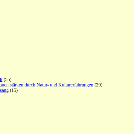
ft
(55)
rauen stärken durch Natur- und Kulturerfahrungen
(29)
esang
(15)