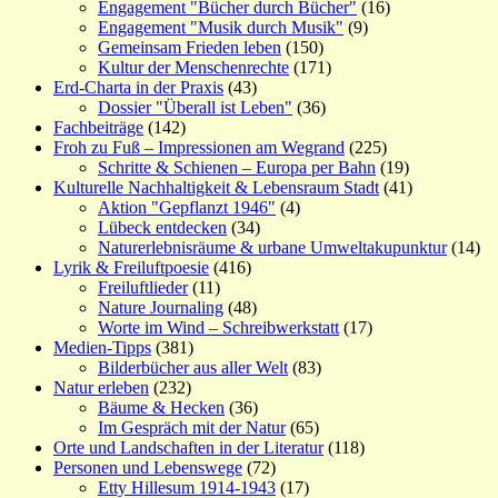
Engagement "Bücher durch Bücher"
(16)
Engagement "Musik durch Musik"
(9)
Gemeinsam Frieden leben
(150)
Kultur der Menschenrechte
(171)
Erd-Charta in der Praxis
(43)
Dossier "Überall ist Leben"
(36)
Fachbeiträge
(142)
Froh zu Fuß – Impressionen am Wegrand
(225)
Schritte & Schienen – Europa per Bahn
(19)
Kulturelle Nachhaltigkeit & Lebensraum Stadt
(41)
Aktion "Gepflanzt 1946"
(4)
Lübeck entdecken
(34)
Naturerlebnisräume & urbane Umweltakupunktur
(14)
Lyrik & Freiluftpoesie
(416)
Freiluftlieder
(11)
Nature Journaling
(48)
Worte im Wind – Schreibwerkstatt
(17)
Medien-Tipps
(381)
Bilderbücher aus aller Welt
(83)
Natur erleben
(232)
Bäume & Hecken
(36)
Im Gespräch mit der Natur
(65)
Orte und Landschaften in der Literatur
(118)
Personen und Lebenswege
(72)
Etty Hillesum 1914-1943
(17)