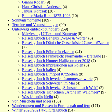
Gianni Rodari
(9)
Hans Christian Andersen
(4)
Janusz Korczak
(30)
Rainer Maria Rilke 1875-1926
(10)
Sonntagsmomente
(189)
Termine und Veranstaltungen
(90)
Unterwegs entdeckt & notiert
(259)
Märzlesung17 Texte und Kontexte
(8)
Reisetagebuch Benelux „Wege & Worte“
(6)
Reisetagebuch Dänische Ostseeküste #7tage – #7zeilen
(7)
Reisetagebuch Föhrer Inselzeiten
(41)
Reisetagebuch Frankreich: Normandie – Bretagne
(1)
Reisetagebuch Hooger Halligsommer 2018
(7)
Reisetagebuch Impressionen aus Polen
(5)
Reisetagebuch Italien
(4)
Reisetagebuch Limfjord #7xSieben
(9)
Reisetagebuch Schweden #sommerzeitworte
(7)
Reisetagebuch Schweden im Mai
(4)
Reisetagebuch Schweiz: „Sehnsucht nach Welt“
(2)
Reisetagebuch Tschechien „Arche im Waldmeer“
(9)
Was lebendig bleibt
(4)
Von Muscheln und Meer
(130)
Wanderungen und Reisen in Europa nah und fern
(171)
Winter 2020/2021 #kulturtagebuch
(54)