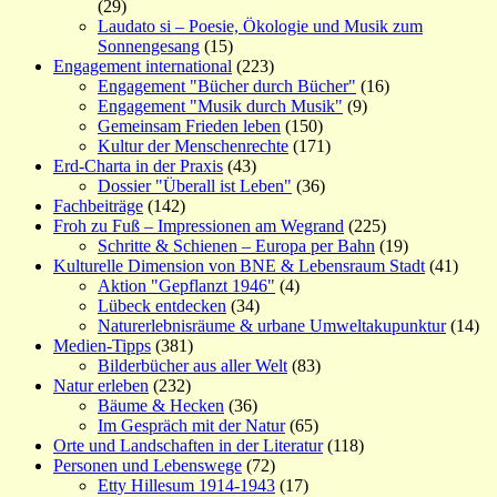
(29)
Laudato si – Poesie, Ökologie und Musik zum
Sonnengesang
(15)
Engagement international
(223)
Engagement "Bücher durch Bücher"
(16)
Engagement "Musik durch Musik"
(9)
Gemeinsam Frieden leben
(150)
Kultur der Menschenrechte
(171)
Erd-Charta in der Praxis
(43)
Dossier "Überall ist Leben"
(36)
Fachbeiträge
(142)
Froh zu Fuß – Impressionen am Wegrand
(225)
Schritte & Schienen – Europa per Bahn
(19)
Kulturelle Dimension von BNE & Lebensraum Stadt
(41)
Aktion "Gepflanzt 1946"
(4)
Lübeck entdecken
(34)
Naturerlebnisräume & urbane Umweltakupunktur
(14)
Medien-Tipps
(381)
Bilderbücher aus aller Welt
(83)
Natur erleben
(232)
Bäume & Hecken
(36)
Im Gespräch mit der Natur
(65)
Orte und Landschaften in der Literatur
(118)
Personen und Lebenswege
(72)
Etty Hillesum 1914-1943
(17)