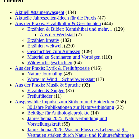
Themen
Aktuell #staunenwasgeht
(134)
Aktuelle Jahreszeiten-Ideen für die Praxis
(47)
Aus der Praxis: Erzählkultur & Geschichten
(444)
Erzählen & Bilder: Kamishibai und mehr…
(129)
Aus der Werkstatt
(7)
Erzählen kreativ
(182)
Erzählen weltweit
(230)
Geschichten zum Anfassen
(109)
Material zu Seminaren und Vorträgen
(110)
Wildwuchsgeschichten
(64)
Aus der Praxis: Lyrik & Freiluftpoesie
(416)
Nature Journaling
(48)
Worte im Wind – Schreibwerkstatt
(17)
Aus der Praxis: Musik & Sprache
(93)
Erzählen & Singen
(85)
Freiluftlieder
(11)
Ausgewählte Impulse zum Stöbern und Entdecken
(258)
30 Jahre Publikationen zur Naturverbindung
(22)
Beiträge für Anthologieprojekte
(14)
Jahresthema 2025: Naturverbindung und
Vorstellungskraft
(55)
Jahresthema 2026: Was im Fluss des Lebens trägt –
Vertrauen stärken durch Natur- und Kulturerfahrungen