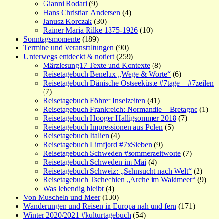
Gianni Rodari
(9)
Hans Christian Andersen
(4)
Janusz Korczak
(30)
Rainer Maria Rilke 1875-1926
(10)
Sonntagsmomente
(189)
Termine und Veranstaltungen
(90)
Unterwegs entdeckt & notiert
(259)
Märzlesung17 Texte und Kontexte
(8)
Reisetagebuch Benelux „Wege & Worte“
(6)
Reisetagebuch Dänische Ostseeküste #7tage – #7zeilen
(7)
Reisetagebuch Föhrer Inselzeiten
(41)
Reisetagebuch Frankreich: Normandie – Bretagne
(1)
Reisetagebuch Hooger Halligsommer 2018
(7)
Reisetagebuch Impressionen aus Polen
(5)
Reisetagebuch Italien
(4)
Reisetagebuch Limfjord #7xSieben
(9)
Reisetagebuch Schweden #sommerzeitworte
(7)
Reisetagebuch Schweden im Mai
(4)
Reisetagebuch Schweiz: „Sehnsucht nach Welt“
(2)
Reisetagebuch Tschechien „Arche im Waldmeer“
(9)
Was lebendig bleibt
(4)
Von Muscheln und Meer
(130)
Wanderungen und Reisen in Europa nah und fern
(171)
Winter 2020/2021 #kulturtagebuch
(54)