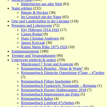
Bilderbücher aus aller Welt
(83)
Natur erleben
(232)
Bäume & Hecken
(36)
Im Gespräch mit der Natur
(65)
Orte und Landschaften in der Literatur
(118)
Personen und Lebenswege
(72)
Etty Hillesum 1914-1943
(17)
Gianni Rodari
(9)
Hans Christian Andersen
(4)
Janusz Korczak
(30)
Rainer Maria Rilke 1875-1926
(10)
Sonntagsmomente
(189)
Termine und Veranstaltungen
(90)
Unterwegs entdeckt & notiert
(259)
Märzlesung17 Texte und Kontexte
(8)
Reisetagebuch Benelux „Wege & Worte“
(6)
Reisetagebuch Dänische Ostseeküste #7tage – #7zeilen
(7)
Reisetagebuch Föhrer Inselzeiten
(41)
Reisetagebuch Frankreich: Normandie – Bretagne
(1)
Reisetagebuch Hooger Halligsommer 2018
(7)
Reisetagebuch Impressionen aus Polen
(5)
Reisetagebuch Italien
(4)
Reisetagebuch Limfjord #7xSieben
(9)