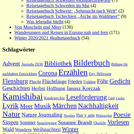
Reisetagebuch Schweden #sommerzeitworte
(7)
Reisetagebuch Schweden im Mai
(4)
Reisetagebuch Schweiz: „Sehnsucht nach Welt“
(2)
Reisetagebuch Tschechien „Arche im Waldmeer“
(9)
Was lebendig bleibt
(4)
Von Muscheln und Meer
(130)
Wanderungen und Reisen in Europa nah und fern
(171)
Winter 2020/2021 #kulturtagebuch
(54)
Schlagwörter
Bilderbuch
Bibliothek
Advent
Agenda 2030
Bildung für
Erzählen
Corona
nachhaltige Entwicklung
Etty Hillesum
Gedicht
Flensburg
Föhr
Flüchtlinge
Frieden
Flucht
Frühling
Geschichten
Janusz Korczak
Herbst
Hoffnung
Kamishibai
Leseförderung
Kinderrechte
Lied
Lieder
Lyrik
Nachhaltigkeit
Märchen
Musik
Meer
Natur
Poesie
Nature Journaling
Pan y arte
Philosophie
Nordsee
Vorlesen
Singen
Susanne Brandt
Sommer
Spaziergang
Ukulele
Winter
Wald
Weihnachten
Wandern