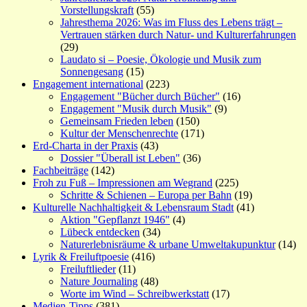
Vorstellungskraft
(55)
Jahresthema 2026: Was im Fluss des Lebens trägt –
Vertrauen stärken durch Natur- und Kulturerfahrungen
(29)
Laudato si – Poesie, Ökologie und Musik zum
Sonnengesang
(15)
Engagement international
(223)
Engagement "Bücher durch Bücher"
(16)
Engagement "Musik durch Musik"
(9)
Gemeinsam Frieden leben
(150)
Kultur der Menschenrechte
(171)
Erd-Charta in der Praxis
(43)
Dossier "Überall ist Leben"
(36)
Fachbeiträge
(142)
Froh zu Fuß – Impressionen am Wegrand
(225)
Schritte & Schienen – Europa per Bahn
(19)
Kulturelle Nachhaltigkeit & Lebensraum Stadt
(41)
Aktion "Gepflanzt 1946"
(4)
Lübeck entdecken
(34)
Naturerlebnisräume & urbane Umweltakupunktur
(14)
Lyrik & Freiluftpoesie
(416)
Freiluftlieder
(11)
Nature Journaling
(48)
Worte im Wind – Schreibwerkstatt
(17)
Medien-Tipps
(381)