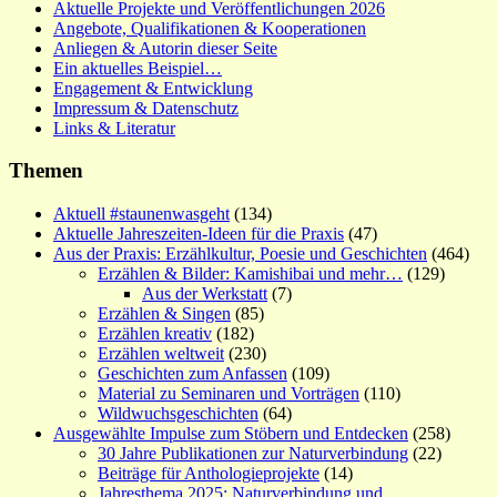
Aktuelle Projekte und Veröffentlichungen 2026
Angebote, Qualifikationen & Kooperationen
Anliegen & Autorin dieser Seite
Ein aktuelles Beispiel…
Engagement & Entwicklung
Impressum & Datenschutz
Links & Literatur
Themen
Aktuell #staunenwasgeht
(134)
Aktuelle Jahreszeiten-Ideen für die Praxis
(47)
Aus der Praxis: Erzählkultur, Poesie und Geschichten
(464)
Erzählen & Bilder: Kamishibai und mehr…
(129)
Aus der Werkstatt
(7)
Erzählen & Singen
(85)
Erzählen kreativ
(182)
Erzählen weltweit
(230)
Geschichten zum Anfassen
(109)
Material zu Seminaren und Vorträgen
(110)
Wildwuchsgeschichten
(64)
Ausgewählte Impulse zum Stöbern und Entdecken
(258)
30 Jahre Publikationen zur Naturverbindung
(22)
Beiträge für Anthologieprojekte
(14)
Jahresthema 2025: Naturverbindung und