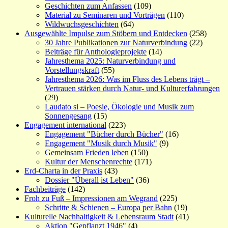
Geschichten zum Anfassen
(109)
Material zu Seminaren und Vorträgen
(110)
Wildwuchsgeschichten
(64)
Ausgewählte Impulse zum Stöbern und Entdecken
(258)
30 Jahre Publikationen zur Naturverbindung
(22)
Beiträge für Anthologieprojekte
(14)
Jahresthema 2025: Naturverbindung und
Vorstellungskraft
(55)
Jahresthema 2026: Was im Fluss des Lebens trägt –
Vertrauen stärken durch Natur- und Kulturerfahrungen
(29)
Laudato si – Poesie, Ökologie und Musik zum
Sonnengesang
(15)
Engagement international
(223)
Engagement "Bücher durch Bücher"
(16)
Engagement "Musik durch Musik"
(9)
Gemeinsam Frieden leben
(150)
Kultur der Menschenrechte
(171)
Erd-Charta in der Praxis
(43)
Dossier "Überall ist Leben"
(36)
Fachbeiträge
(142)
Froh zu Fuß – Impressionen am Wegrand
(225)
Schritte & Schienen – Europa per Bahn
(19)
Kulturelle Nachhaltigkeit & Lebensraum Stadt
(41)
Aktion "Gepflanzt 1946"
(4)