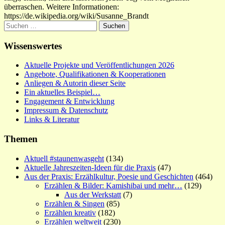
überraschen. Weitere Informationen:
https://de.wikipedia.org/wiki/Susanne_Brandt
Suchen
nach:
Wissenswertes
Aktuelle Projekte und Veröffentlichungen 2026
Angebote, Qualifikationen & Kooperationen
Anliegen & Autorin dieser Seite
Ein aktuelles Beispiel…
Engagement & Entwicklung
Impressum & Datenschutz
Links & Literatur
Themen
Aktuell #staunenwasgeht
(134)
Aktuelle Jahreszeiten-Ideen für die Praxis
(47)
Aus der Praxis: Erzählkultur, Poesie und Geschichten
(464)
Erzählen & Bilder: Kamishibai und mehr…
(129)
Aus der Werkstatt
(7)
Erzählen & Singen
(85)
Erzählen kreativ
(182)
Erzählen weltweit
(230)