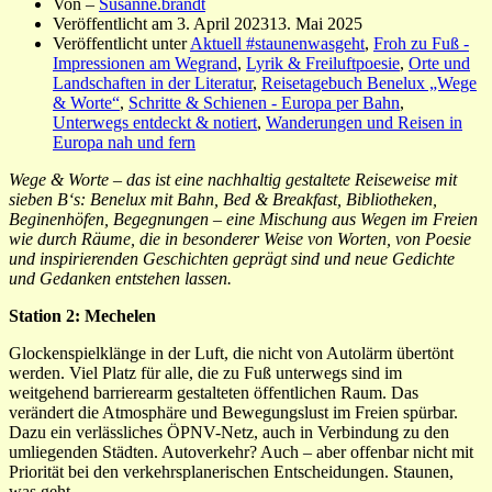
Von –
Susanne.brandt
Veröffentlicht am
3. April 2023
13. Mai 2025
Veröffentlicht unter
Aktuell #staunenwasgeht
,
Froh zu Fuß -
Impressionen am Wegrand
,
Lyrik & Freiluftpoesie
,
Orte und
Landschaften in der Literatur
,
Reisetagebuch Benelux „Wege
& Worte“
,
Schritte & Schienen - Europa per Bahn
,
Unterwegs entdeckt & notiert
,
Wanderungen und Reisen in
Europa nah und fern
Wege & Worte – das ist eine nachhaltig gestaltete Reiseweise mit
sieben B‘s: Benelux mit Bahn, Bed & Breakfast, Bibliotheken,
Beginenhöfen, Begegnungen – eine Mischung aus Wegen im Freien
wie durch Räume, die in besonderer Weise von Worten, von Poesie
und inspirierenden Geschichten geprägt sind und neue Gedichte
und Gedanken entstehen lassen.
Station 2: Mechelen
Glockenspielklänge in der Luft, die nicht von Autolärm übertönt
werden. Viel Platz für alle, die zu Fuß unterwegs sind im
weitgehend barrierearm gestalteten öffentlichen Raum. Das
verändert die Atmosphäre und Bewegungslust im Freien spürbar.
Dazu ein verlässliches ÖPNV-Netz, auch in Verbindung zu den
umliegenden Städten. Autoverkehr? Auch – aber offenbar nicht mit
Priorität bei den verkehrsplanerischen Entscheidungen. Staunen,
was geht…