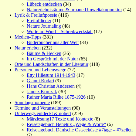
Lübeck entdecken
(34)
Naturerlebnisräume & urbane Umweltakupunktur
(14)
Lyrik & Freiluftpoesie
(416)
Freiluftlieder
(11)
Nature Journaling
(48)
Worte im Wind – Schreibwerkstatt
(17)
Medien-Tipps
(381)
Bilderbücher aus aller Welt
(83)
Natur erleben
(232)
Bäume & Hecken
(36)
Im Gespräch mit der Natur
(65)
Orte und Landschaften in der Literatur
(118)
Personen und Lebenswege
(72)
Etty Hillesum 1914-1943
(17)
Gianni Rodari
(9)
Hans Christian Andersen
(4)
Janusz Korczak
(30)
Rainer Maria Rilke 1875-1926
(10)
Sonntagsmomente
(189)
Termine und Veranstaltungen
(90)
Unterwegs entdeckt & notiert
(259)
Märzlesung17 Texte und Kontexte
(8)
Reisetagebuch Benelux „Wege & Worte“
(6)
Reisetagebuch Dänische Ostseeküste #7tage – #7zeilen
(7)