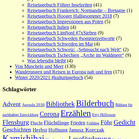
Reisetagebuch Föhrer Inselzeiten
(41)
Reisetagebuch Frankreich: Normandie – Bretagne
(1)
Reisetagebuch Hooger Halligsommer 2018
(7)
Reisetagebuch Impressionen aus Polen
(5)
Reisetagebuch Italien
(4)
Reisetagebuch Limfjord #7xSieben
(9)
Reisetagebuch Schweden #sommerzeitworte
(7)
Reisetagebuch Schweden im Mai
(4)
Reisetagebuch Schweiz: „Sehnsucht nach Welt“
(2)
Reisetagebuch Tschechien „Arche im Waldmeer“
(9)
Was lebendig bleibt
(4)
Von Muscheln und Meer
(130)
Wanderungen und Reisen in Europa nah und fern
(171)
Winter 2020/2021 #kulturtagebuch
(54)
Schlagwörter
Bilderbuch
Bibliothek
Advent
Agenda 2030
Bildung für
Erzählen
Corona
nachhaltige Entwicklung
Etty Hillesum
Gedicht
Flensburg
Föhr
Flüchtlinge
Frieden
Flucht
Frühling
Geschichten
Janusz Korczak
Herbst
Hoffnung
Kamishibai
Leseförderung