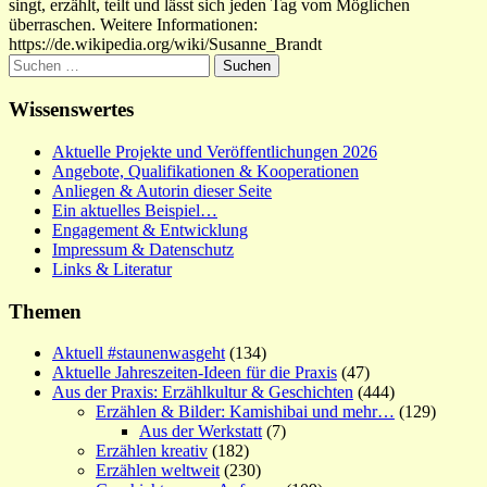
singt, erzählt, teilt und lässt sich jeden Tag vom Möglichen
überraschen. Weitere Informationen:
https://de.wikipedia.org/wiki/Susanne_Brandt
Suchen
nach:
Wissenswertes
Aktuelle Projekte und Veröffentlichungen 2026
Angebote, Qualifikationen & Kooperationen
Anliegen & Autorin dieser Seite
Ein aktuelles Beispiel…
Engagement & Entwicklung
Impressum & Datenschutz
Links & Literatur
Themen
Aktuell #staunenwasgeht
(134)
Aktuelle Jahreszeiten-Ideen für die Praxis
(47)
Aus der Praxis: Erzählkultur & Geschichten
(444)
Erzählen & Bilder: Kamishibai und mehr…
(129)
Aus der Werkstatt
(7)
Erzählen kreativ
(182)
Erzählen weltweit
(230)