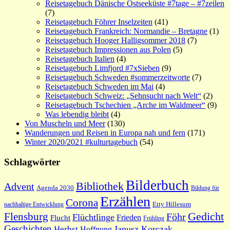
Reisetagebuch Dänische Ostseeküste #7tage – #7zeilen
(7)
Reisetagebuch Föhrer Inselzeiten
(41)
Reisetagebuch Frankreich: Normandie – Bretagne
(1)
Reisetagebuch Hooger Halligsommer 2018
(7)
Reisetagebuch Impressionen aus Polen
(5)
Reisetagebuch Italien
(4)
Reisetagebuch Limfjord #7xSieben
(9)
Reisetagebuch Schweden #sommerzeitworte
(7)
Reisetagebuch Schweden im Mai
(4)
Reisetagebuch Schweiz: „Sehnsucht nach Welt“
(2)
Reisetagebuch Tschechien „Arche im Waldmeer“
(9)
Was lebendig bleibt
(4)
Von Muscheln und Meer
(130)
Wanderungen und Reisen in Europa nah und fern
(171)
Winter 2020/2021 #kulturtagebuch
(54)
Schlagwörter
Bilderbuch
Bibliothek
Advent
Agenda 2030
Bildung für
Erzählen
Corona
nachhaltige Entwicklung
Etty Hillesum
Gedicht
Flensburg
Föhr
Flüchtlinge
Frieden
Flucht
Frühling
Geschichten
Janusz Korczak
Herbst
Hoffnung