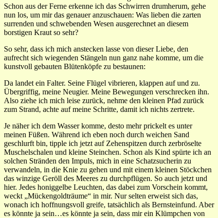
Schon aus der Ferne erkenne ich das Schwirren drumherum, gehe
nun los, um mir das genauer anzuschauen: Was lieben die zarten
surrenden und schwebenden Wesen ausgerechnet an diesem
borstigen Kraut so sehr?
So sehr, dass ich mich anstecken lasse von dieser Liebe, den
aufrecht sich wiegenden Stängeln nun ganz nahe komme, um die
kunstvoll gebauten Blütenköpfe zu bestaunen:
Da landet ein Falter. Seine Flügel vibrieren, klappen auf und zu.
Übergriffig, meine Neugier. Meine Bewegungen verschrecken ihn.
Also ziehe ich mich leise zurück, nehme den kleinen Pfad zurück
zum Strand, achte auf meine Schritte, damit ich nichts zertrete.
Je näher ich dem Wasser komme, desto mehr prickelt es unter
meinen Füßen. Während ich eben noch durch weichen Sand
geschlurft bin, tipple ich jetzt auf Zehenspitzen durch zerbröselte
Muschelschalen und kleine Steinchen. Schon als Kind spürte ich an
solchen Stränden den Impuls, mich in eine Schatzsucherin zu
verwandeln, in die Knie zu gehen und mit einem kleinen Stöckchen
das winzige Geröll des Meeres zu durchpflügen. So auch jetzt und
hier. Jedes honiggelbe Leuchten, das dabei zum Vorschein kommt,
weckt „Mückengoldträume“ in mir. Nur selten erweist sich das,
wonach ich hoffnungsvoll greife, tatsächlich als Bernsteinfund. Aber
es könnte ja sein…es könnte ja sein, dass mir ein Klümpchen von