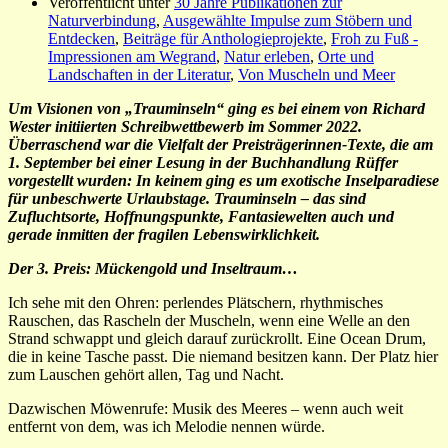
Veröffentlicht unter
30 Jahre Publikationen zur
Naturverbindung
,
Ausgewählte Impulse zum Stöbern und
Entdecken
,
Beiträge für Anthologieprojekte
,
Froh zu Fuß -
Impressionen am Wegrand
,
Natur erleben
,
Orte und
Landschaften in der Literatur
,
Von Muscheln und Meer
Um Visionen von „Trauminseln“ ging es bei einem von Richard
Wester initiierten Schreibwettbewerb im Sommer 2022.
Überraschend war die Vielfalt der Preisträgerinnen-Texte, die am
1. September bei einer Lesung in der Buchhandlung Rüffer
vorgestellt wurden: In keinem ging es um exotische Inselparadiese
für unbeschwerte Urlaubstage. Trauminseln – das sind
Zufluchtsorte, Hoffnungspunkte, Fantasiewelten auch und
gerade inmitten der fragilen Lebenswirklichkeit.
Der 3. Preis: Mückengold und Inseltraum…
Ich sehe mit den Ohren: perlendes Plätschern, rhythmisches
Rauschen, das Rascheln der Muscheln, wenn eine Welle an den
Strand schwappt und gleich darauf zurückrollt. Eine Ocean Drum,
die in keine Tasche passt. Die niemand besitzen kann. Der Platz hier
zum Lauschen gehört allen, Tag und Nacht.
Dazwischen Möwenrufe: Musik des Meeres – wenn auch weit
entfernt von dem, was ich Melodie nennen würde.