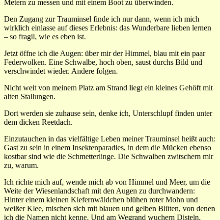
Metern zu messen und mit einem Boot zu überwinden.
Den Zugang zur Trauminsel finde ich nur dann, wenn ich mich
wirklich einlasse auf dieses Erlebnis: das Wunderbare lieben lernen
– so fragil, wie es eben ist.
Jetzt öffne ich die Augen: über mir der Himmel, blau mit ein paar
Federwolken. Eine Schwalbe, hoch oben, saust durchs Bild und
verschwindet wieder. Andere folgen.
Nicht weit von meinem Platz am Strand liegt ein kleines Gehöft mit
alten Stallungen.
Dort werden sie zuhause sein, denke ich, Unterschlupf finden unter
dem dicken Reetdach.
Einzutauchen in das vielfältige Leben meiner Trauminsel heißt auch:
Gast zu sein in einem Insektenparadies, in dem die Mücken ebenso
kostbar sind wie die Schmetterlinge. Die Schwalben zwitschern mir
zu, warum.
Ich richte mich auf, wende mich ab von Himmel und Meer, um die
Weite der Wiesenlandschaft mit den Augen zu durchwandern:
Hinter einem kleinen Kiefernwäldchen blühen roter Mohn und
weißer Klee, mischen sich mit blauen und gelben Blüten, von denen
ich die Namen nicht kenne. Und am Wegrand wuchern Disteln.