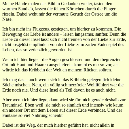
Meine Hände malen das Bild in Gedanken weiter, tasten den
warmen Sand ab, lassen die feinen Körnchen durch die Finger
rieseln. Dabei weht mir der vertraute Geruch der Ostsee um die
Nase.
Ich bin nicht ins Flugzeug gestiegen, um hierher zu kommen. Die
Bewegung der Liebe ist anders – leiser, langsamer, sanfter. Denn die
Liebe zu dieser Insel lässt sich nicht trennen von der Liebe zur Erde,
nicht losgelöst empfinden von der Liebe zum zarten Fadenspiel des
Leben, das so verletzlich geworden ist.
Wenn ich hier liege – die Augen geschlossen und dem begrenzten
Ort mit Haut und Haaren ausgeliefert – kommt es mir so vor, als
würde ich das Kribbeln der Welt an meinem Rücken spüren.
Ich mag das – auch wenn sich in das Kribbeln gelegentlich kleine
Stiche mischen. Nein, ein völlig schmerzfreier Wohlfühlort war die
Erde noch nie. Und diese Insel als Teil davon ist es auch nicht.
Aber wenn ich hier liege, dann wird sie für mich gerade deshalb zur
Trauminsel. Eben weil
sie mich so sinnlich und intensiv wie kaum
ein anderer Ort mit dem Leben auf dieser Erde verbindet. Und der
Fantasie so viel Nahrung schenkt.
Dabei ist der Weg, der mich hierher geführt hat, nicht allein in