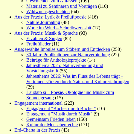
Geschichten zum Anfassen
(109)
Material zu Seminaren und Vorträgen
(110)
Wildwuchsgeschichten
(64)
Aus der Praxis: Lyrik & Freiluftpoesie
(416)
Nature Journaling
(48)
Worte im Wind – Schreibwerkstatt
(17)
Aus der Praxis: Musik & Sprache
(93)
Erzählen & Singen
(85)
Freiluftlieder
(11)
Ausgewählte Impulse zum Stöbern und Entdecken
(258)
30 Jahre Publikationen zur Naturverbindung
(22)
Beiträge für Anthologieprojekte
(14)
Jahresthema 2025: Naturverbindung und
Vorstellungskraft
(55)
Jahresthema 2026: Was im Fluss des Lebens trägt –
Vertrauen stärken durch Natur- und Kulturerfahrungen
(29)
Laudato si – Poesie, Ökologie und Musik zum
Sonnengesang
(15)
Engagement international
(223)
Engagement "Bücher durch Bücher"
(16)
Engagement "Musik durch Musik"
(9)
Gemeinsam Frieden leben
(150)
Kultur der Menschenrechte
(171)
Erd-Charta in der Praxis
(43)