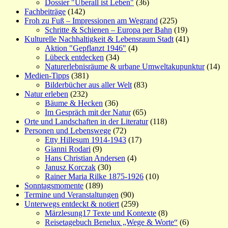
Dossier "Überall ist Leben"
(36)
Fachbeiträge
(142)
Froh zu Fuß – Impressionen am Wegrand
(225)
Schritte & Schienen – Europa per Bahn
(19)
Kulturelle Nachhaltigkeit & Lebensraum Stadt
(41)
Aktion "Gepflanzt 1946"
(4)
Lübeck entdecken
(34)
Naturerlebnisräume & urbane Umweltakupunktur
(14)
Medien-Tipps
(381)
Bilderbücher aus aller Welt
(83)
Natur erleben
(232)
Bäume & Hecken
(36)
Im Gespräch mit der Natur
(65)
Orte und Landschaften in der Literatur
(118)
Personen und Lebenswege
(72)
Etty Hillesum 1914-1943
(17)
Gianni Rodari
(9)
Hans Christian Andersen
(4)
Janusz Korczak
(30)
Rainer Maria Rilke 1875-1926
(10)
Sonntagsmomente
(189)
Termine und Veranstaltungen
(90)
Unterwegs entdeckt & notiert
(259)
Märzlesung17 Texte und Kontexte
(8)
Reisetagebuch Benelux „Wege & Worte“
(6)