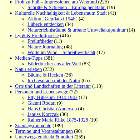
Froh zu Fuß – Impressionen am Wegrand
(225)
Schritte & Schienen – Europa per Bahn
(19)
Kulturelle Nachhaltigkeit & Lebensraum Stadt
(41)
Aktion "Gepflanzt 1946"
(4)
Lübeck entdecken
(34)
Naturerlebnisräume & urbane Umweltakupunktur
(14)
Lyrik & Freiluftpoesie
(416)
Freiluftlieder
(11)
Nature Journaling
(48)
Worte im Wind – Schreibwerkstatt
(17)
Medien-Tipps
(381)
Bilderbücher aus aller Welt
(83)
Natur erleben
(232)
Bäume & Hecken
(36)
Im Gespräch mit der Natur
(65)
Orte und Landschaften in der Literatur
(118)
Personen und Lebenswege
(72)
Etty Hillesum 1914-1943
(17)
Gianni Rodari
(9)
Hans Christian Andersen
(4)
Janusz Korczak
(30)
Rainer Maria Rilke 1875-1926
(10)
Sonntagsmomente
(189)
Termine und Veranstaltungen
(90)
Unterwegs entdeckt & notiert
(259)