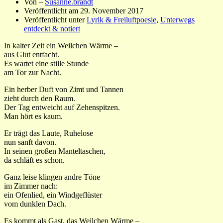
Von –
Susanne.brandt
Veröffentlicht am
29. November 2017
Veröffentlicht unter
Lyrik & Freiluftpoesie
,
Unterwegs
entdeckt & notiert
In kalter Zeit ein Weilchen Wärme –
aus Glut entfacht.
Es wartet eine stille Stunde
am Tor zur Nacht.
Ein herber Duft von Zimt und Tannen
zieht durch den Raum.
Der Tag entweicht auf Zehenspitzen.
Man hört es kaum.
Er trägt das Laute, Ruhelose
nun sanft davon.
In seinen großen Manteltaschen,
da schläft es schon.
Ganz leise klingen andre Töne
im Zimmer nach:
ein Ofenlied, ein Windgeflüster
vom dunklen Dach.
Es kommt als Gast, das Weilchen Wärme –