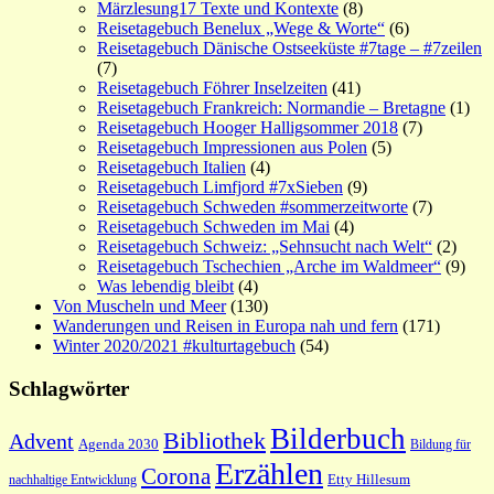
Märzlesung17 Texte und Kontexte
(8)
Reisetagebuch Benelux „Wege & Worte“
(6)
Reisetagebuch Dänische Ostseeküste #7tage – #7zeilen
(7)
Reisetagebuch Föhrer Inselzeiten
(41)
Reisetagebuch Frankreich: Normandie – Bretagne
(1)
Reisetagebuch Hooger Halligsommer 2018
(7)
Reisetagebuch Impressionen aus Polen
(5)
Reisetagebuch Italien
(4)
Reisetagebuch Limfjord #7xSieben
(9)
Reisetagebuch Schweden #sommerzeitworte
(7)
Reisetagebuch Schweden im Mai
(4)
Reisetagebuch Schweiz: „Sehnsucht nach Welt“
(2)
Reisetagebuch Tschechien „Arche im Waldmeer“
(9)
Was lebendig bleibt
(4)
Von Muscheln und Meer
(130)
Wanderungen und Reisen in Europa nah und fern
(171)
Winter 2020/2021 #kulturtagebuch
(54)
Schlagwörter
Bilderbuch
Bibliothek
Advent
Agenda 2030
Bildung für
Erzählen
Corona
nachhaltige Entwicklung
Etty Hillesum