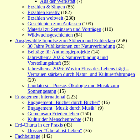
Aus der Werkstatt
(7)
Erzählen & Singen
(85)
Erzählen kreativ
(182)
Erzählen weltweit
(230)
Geschichten zum Anfassen
(109)
Material zu Seminaren und Vorträgen
(110)
Wildwuchsgeschichten
(64)
Ausgewählte Impulse zum Stöbern und Entdecken
(258)
30 Jahre Publikationen zur Naturverbindung
(22)
Beiträge für Anthologieprojekte
(14)
Jahresthema 2025: Naturverbindung und
Vorstellungskraft
(55)
Jahresthema 2026: Was im Fluss des Lebens trägt –
Vertrauen stärken durch Natur- und Kulturerfahrungen
(29)
Laudato si – Poesie, Ökologie und Musik zum
Sonnengesang
(15)
Engagement international
(223)
Engagement "Bücher durch Bücher"
(16)
Engagement "Musik durch Musik"
(9)
Gemeinsam Frieden leben
(150)
Kultur der Menschenrechte
(171)
Erd-Charta in der Praxis
(43)
Dossier "Überall ist Leben"
(36)
Fachbeiträge
(142)