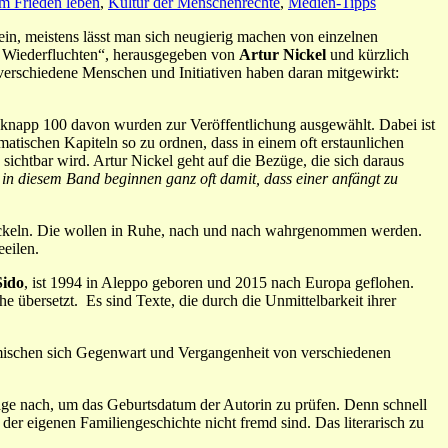
 Frieden leben
,
Kultur der Menschenrechte
,
Medien-Tipps
ein, meistens lässt man sich neugierig machen von einzelnen
und Wiederfluchten“, herausgegeben von
Artur Nickel
und kürzlich
 verschiedene Menschen und Initiativen haben daran mitgewirkt:
knapp 100 davon wurden zur Veröffentlichung ausgewählt. Dabei ist
tischen Kapiteln so zu ordnen, dass in einem oft erstaunlichen
htbar wird. Artur Nickel geht auf die Bezüge, die sich daraus
in diesem Band beginnen ganz oft damit, dass einer anfängt zu
deckeln. Die wollen in Ruhe, nach und nach wahrgenommen werden.
eeilen.
Sido
, ist 1994 in Aleppo geboren und 2015 nach Europa geflohen.
 übersetzt. Es sind Texte, die durch die Unmittelbarkeit ihrer
n mischen sich Gegenwart und Vergangenheit von verschiedenen
hlage nach, um das Geburtsdatum der Autorin zu prüfen. Denn schnell
s der eigenen Familiengeschichte nicht fremd sind. Das literarisch zu