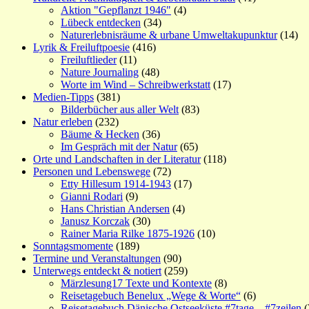
Aktion "Gepflanzt 1946"
(4)
Lübeck entdecken
(34)
Naturerlebnisräume & urbane Umweltakupunktur
(14)
Lyrik & Freiluftpoesie
(416)
Freiluftlieder
(11)
Nature Journaling
(48)
Worte im Wind – Schreibwerkstatt
(17)
Medien-Tipps
(381)
Bilderbücher aus aller Welt
(83)
Natur erleben
(232)
Bäume & Hecken
(36)
Im Gespräch mit der Natur
(65)
Orte und Landschaften in der Literatur
(118)
Personen und Lebenswege
(72)
Etty Hillesum 1914-1943
(17)
Gianni Rodari
(9)
Hans Christian Andersen
(4)
Janusz Korczak
(30)
Rainer Maria Rilke 1875-1926
(10)
Sonntagsmomente
(189)
Termine und Veranstaltungen
(90)
Unterwegs entdeckt & notiert
(259)
Märzlesung17 Texte und Kontexte
(8)
Reisetagebuch Benelux „Wege & Worte“
(6)
Reisetagebuch Dänische Ostseeküste #7tage – #7zeilen
(