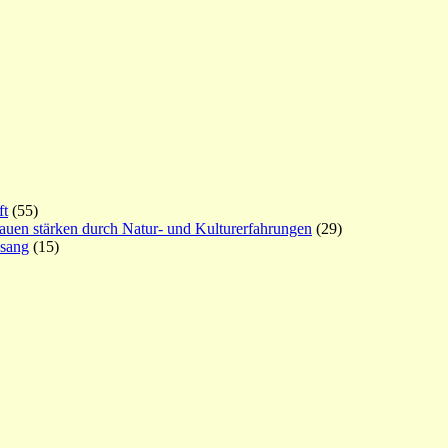
ft
(55)
rauen stärken durch Natur- und Kulturerfahrungen
(29)
esang
(15)