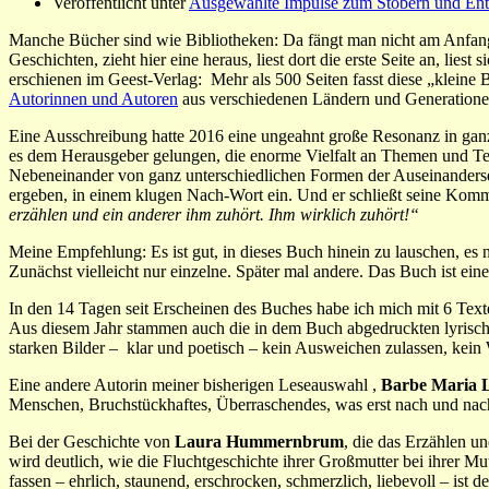
Veröffentlicht unter
Ausgewählte Impulse zum Stöbern und En
Manche Bücher sind wie Bibliotheken: Da fängt man nicht am Anfang de
Geschichten, zieht hier eine heraus, liest dort die erste Seite an, l
erschienen im Geest-Verlag: Mehr als 500 Seiten fasst diese „kleine
Autorinnen und Autoren
aus verschiedenen Ländern und Generationen,
Eine Ausschreibung hatte 2016 eine ungeahnt große Resonanz in gan
es dem Herausgeber gelungen, die enorme Vielfalt an Themen und Text
Nebeneinander von ganz unterschiedlichen Formen der Auseinanderset
ergeben, in einem klugen Nach-Wort ein. Und er schließt seine Komm
erzählen und ein anderer ihm zuhört. Ihm wirklich zuhört!“
Meine Empfehlung: Es ist gut, in dieses Buch hinein zu lauschen, 
Zunächst vielleicht nur einzelne. Später mal andere. Das Buch ist ei
In den 14 Tagen seit Erscheinen des Buches habe ich mich mit 6 Tex
Aus diesem Jahr stammen auch die in dem Buch abgedruckten lyrischen
starken Bilder – klar und poetisch – kein Ausweichen zulassen, kei
Eine andere Autorin meiner bisherigen Leseauswahl ,
Barbe Maria 
Menschen, Bruchstückhaftes, Überraschendes, was erst nach und na
Bei der Geschichte von
Laura Hummernbrum
, die das Erzählen u
wird deutlich, wie die Fluchtgeschichte ihrer Großmutter bei ihrer Mut
fassen – ehrlich, staunend, erschrocken, schmerzlich, liebevoll – ist