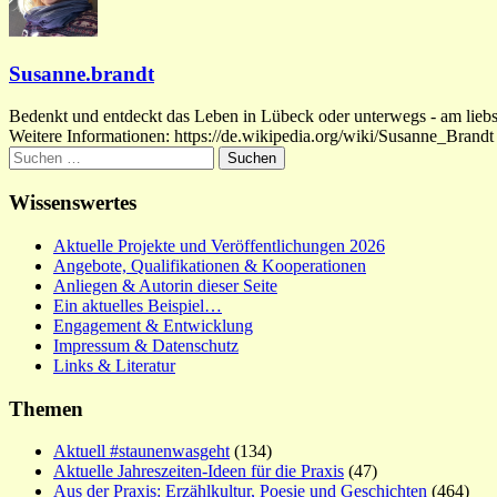
Susanne.brandt
Bedenkt und entdeckt das Leben in Lübeck oder unterwegs - am liebste
Weitere Informationen: https://de.wikipedia.org/wiki/Susanne_Brandt
Suchen
nach:
Wissenswertes
Aktuelle Projekte und Veröffentlichungen 2026
Angebote, Qualifikationen & Kooperationen
Anliegen & Autorin dieser Seite
Ein aktuelles Beispiel…
Engagement & Entwicklung
Impressum & Datenschutz
Links & Literatur
Themen
Aktuell #staunenwasgeht
(134)
Aktuelle Jahreszeiten-Ideen für die Praxis
(47)
Aus der Praxis: Erzählkultur, Poesie und Geschichten
(464)