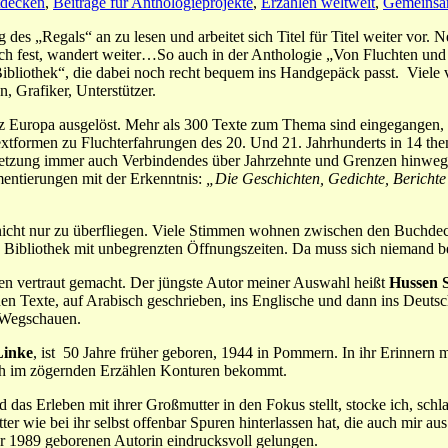
tdecken
,
Beiträge für Anthologieprojekte
,
Erzählen weltweit
,
Gemeinsam
s „Regals“ an zu lesen und arbeitet sich Titel für Titel weiter vor. N
iest sich fest, wandert weiter…So auch in der Anthologie „Von Fluchten 
 Bibliothek“, die dabei noch recht bequem ins Handgepäck passt. Viele
 Grafiker, Unterstützer.
z Europa ausgelöst. Mehr als 300 Texte zum Thema sind eingegangen, 
formen zu Fluchterfahrungen des 20. Und 21. Jahrhunderts in 14 thema
zung immer auch Verbindendes über Jahrzehnte und Grenzen hinweg sic
entierungen mit der Erkenntnis:
„Die Geschichten, Gedichte, Berichte 
es nicht nur zu überfliegen. Viele Stimmen wohnen zwischen den Buch
ne Bibliothek mit unbegrenzten Öffnungszeiten. Da muss sich niemand b
ten vertraut gemacht. Der jüngste Autor meiner Auswahl heißt
Hussen 
 Texte, auf Arabisch geschrieben, ins Englische und dann ins Deutsche
n Wegschauen.
Linke
, ist 50 Jahre früher geboren, 1944 in Pommern. In ihr Erinner
ch im zögernden Erzählen Konturen bekommt.
nd das Erleben mit ihrer Großmutter in den Fokus stellt, stocke ich, sc
ter wie bei ihr selbst offenbar Spuren hinterlassen hat, die auch mir au
 der 1989 geborenen Autorin eindrucksvoll gelungen.