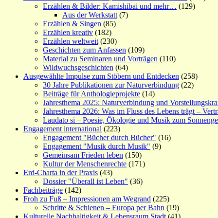
Erzählen & Bilder: Kamishibai und mehr…
(129)
Aus der Werkstatt
(7)
Erzählen & Singen
(85)
Erzählen kreativ
(182)
Erzählen weltweit
(230)
Geschichten zum Anfassen
(109)
Material zu Seminaren und Vorträgen
(110)
Wildwuchsgeschichten
(64)
Ausgewählte Impulse zum Stöbern und Entdecken
(258)
30 Jahre Publikationen zur Naturverbindung
(22)
Beiträge für Anthologieprojekte
(14)
Jahresthema 2025: Naturverbindung und Vorstellungskra
Jahresthema 2026: Was im Fluss des Lebens trägt – Vert
Laudato si – Poesie, Ökologie und Musik zum Sonneng
Engagement international
(223)
Engagement "Bücher durch Bücher"
(16)
Engagement "Musik durch Musik"
(9)
Gemeinsam Frieden leben
(150)
Kultur der Menschenrechte
(171)
Erd-Charta in der Praxis
(43)
Dossier "Überall ist Leben"
(36)
Fachbeiträge
(142)
Froh zu Fuß – Impressionen am Wegrand
(225)
Schritte & Schienen – Europa per Bahn
(19)
Kulturelle Nachhaltigkeit & Lebensraum Stadt
(41)