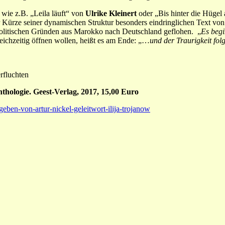
wie z.B. „Leila läuft“ von
Ulrike Kleinert
oder „Bis hinter die Hüge
r Kürze seiner dynamischen Struktur besonders eindringlichen Text vo
us politischen Gründen aus Marokko nach Deutschland geflohen. „
Es begi
leichzeitig öffnen wollen, heißt es am Ende: „…
und der Traurigkeit fol
rfluchten
thologie. Geest-Verlag, 2017, 15,00 Euro
eben-von-artur-nickel-geleitwort-ilija-trojanow