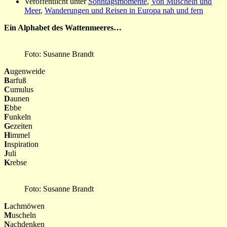
Veröffentlicht unter
Sonntagsmomente
,
Von Muscheln und
Meer
,
Wanderungen und Reisen in Europa nah und fern
Ein Alphabet des Wattenmeeres…
Foto: Susanne Brandt
A
ugenweide
B
arfuß
C
umulus
D
aunen
E
bbe
F
unkeln
G
ezeiten
H
immel
I
nspiration
J
uli
K
rebse
Foto: Susanne Brandt
L
achmöwen
M
uscheln
N
achdenken