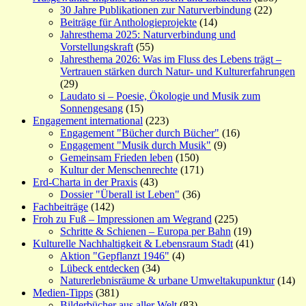
30 Jahre Publikationen zur Naturverbindung
(22)
Beiträge für Anthologieprojekte
(14)
Jahresthema 2025: Naturverbindung und
Vorstellungskraft
(55)
Jahresthema 2026: Was im Fluss des Lebens trägt –
Vertrauen stärken durch Natur- und Kulturerfahrungen
(29)
Laudato si – Poesie, Ökologie und Musik zum
Sonnengesang
(15)
Engagement international
(223)
Engagement "Bücher durch Bücher"
(16)
Engagement "Musik durch Musik"
(9)
Gemeinsam Frieden leben
(150)
Kultur der Menschenrechte
(171)
Erd-Charta in der Praxis
(43)
Dossier "Überall ist Leben"
(36)
Fachbeiträge
(142)
Froh zu Fuß – Impressionen am Wegrand
(225)
Schritte & Schienen – Europa per Bahn
(19)
Kulturelle Nachhaltigkeit & Lebensraum Stadt
(41)
Aktion "Gepflanzt 1946"
(4)
Lübeck entdecken
(34)
Naturerlebnisräume & urbane Umweltakupunktur
(14)
Medien-Tipps
(381)
Bilderbücher aus aller Welt
(83)