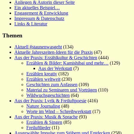
Anliegen & Autorin dieser Seite
Ein aktuelles Beispiel…
Engagement & Entwicklung
Impressum & Datenschutz
Links & Literatur
Themen
Aktuell #staunenwasgeht
(134)
Aktuelle Jahreszeiten-Ideen für die Praxis
(47)
Aus der Praxis: Erzählkultur & Geschichten
(444)
Erzählen & Bilder: Kamishibai und mehr…
(129)
Aus der Werkstatt
(7)
Erzählen kreativ
(182)
Erzählen weltweit
(230)
Geschichten zum Anfassen
(109)
Material zu Seminaren und Vorträgen
(110)
Wildwuchsgeschichten
(64)
Aus der Praxis: Lyrik & Freiluftpoesie
(416)
Nature Journaling
(48)
Worte im Wind – Schreibwerkstatt
(17)
Aus der Praxis: Musik & Sprache
(93)
Erzählen & Singen
(85)
Freiluftlieder
(11)
Ausgewählte Impulse zum Stöbern und Entdecken
(258)