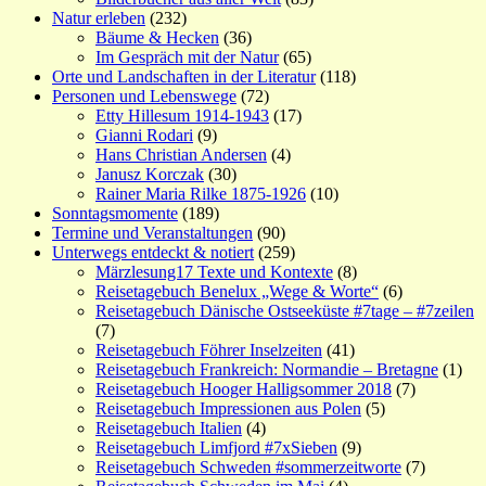
Natur erleben
(232)
Bäume & Hecken
(36)
Im Gespräch mit der Natur
(65)
Orte und Landschaften in der Literatur
(118)
Personen und Lebenswege
(72)
Etty Hillesum 1914-1943
(17)
Gianni Rodari
(9)
Hans Christian Andersen
(4)
Janusz Korczak
(30)
Rainer Maria Rilke 1875-1926
(10)
Sonntagsmomente
(189)
Termine und Veranstaltungen
(90)
Unterwegs entdeckt & notiert
(259)
Märzlesung17 Texte und Kontexte
(8)
Reisetagebuch Benelux „Wege & Worte“
(6)
Reisetagebuch Dänische Ostseeküste #7tage – #7zeilen
(7)
Reisetagebuch Föhrer Inselzeiten
(41)
Reisetagebuch Frankreich: Normandie – Bretagne
(1)
Reisetagebuch Hooger Halligsommer 2018
(7)
Reisetagebuch Impressionen aus Polen
(5)
Reisetagebuch Italien
(4)
Reisetagebuch Limfjord #7xSieben
(9)
Reisetagebuch Schweden #sommerzeitworte
(7)