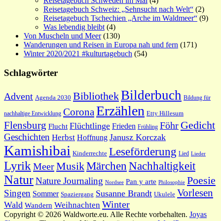
Reisetagebuch Schweden im Mai
(4)
Reisetagebuch Schweiz: „Sehnsucht nach Welt“
(2)
Reisetagebuch Tschechien „Arche im Waldmeer“
(9)
Was lebendig bleibt
(4)
Von Muscheln und Meer
(130)
Wanderungen und Reisen in Europa nah und fern
(171)
Winter 2020/2021 #kulturtagebuch
(54)
Schlagwörter
Bilderbuch
Bibliothek
Advent
Agenda 2030
Bildung für
Erzählen
Corona
nachhaltige Entwicklung
Etty Hillesum
Gedicht
Flensburg
Föhr
Flüchtlinge
Frieden
Flucht
Frühling
Geschichten
Janusz Korczak
Herbst
Hoffnung
Kamishibai
Leseförderung
Kinderrechte
Lied
Lieder
Lyrik
Nachhaltigkeit
Märchen
Musik
Meer
Natur
Poesie
Nature Journaling
Pan y arte
Philosophie
Nordsee
Vorlesen
Singen
Susanne Brandt
Sommer
Spaziergang
Ukulele
Winter
Wald
Weihnachten
Wandern
Copyright © 2026 Waldworte.eu. Alle Rechte vorbehalten.
Joyas