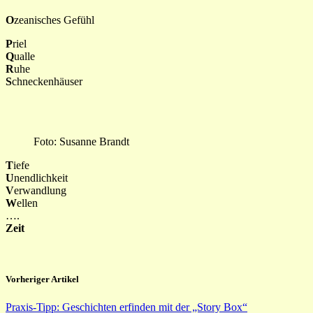
O
zeanisches Gefühl
P
riel
Q
ualle
R
uhe
S
chneckenhäuser
Foto: Susanne Brandt
T
iefe
U
nendlichkeit
V
erwandlung
W
ellen
….
Zeit
Vorheriger Artikel
Praxis-Tipp: Geschichten erfinden mit der „Story Box“