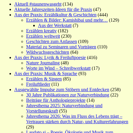
Aktuell #staunenwasgeht
(134)
Aktuelle Jahreszeiten-Ideen für die Praxis
(47)
Aus der Praxis: Erzählkultur & Geschichten
(444)
Erzählen & Bilder: Kamishibai und mehr…
(129)
Aus der Werkstatt
(7)
Erzählen kreativ
(182)
Erzählen weltweit
(230)
Geschichten zum Anfassen
(109)
Material zu Seminaren und Vorträgen
(110)
Wildwuchsgeschichten
(64)
Aus der Praxis: Lyrik & Freiluftpoesie
(416)
Nature Journaling
(48)
Worte im Wind – Schreibwerkstatt
(17)
Aus der Praxis: Musik & Sprache
(93)
Erzählen & Singen
(85)
Freiluftlieder
(11)
Ausgewählte Impulse zum Stöbern und Entdecken
(258)
30 Jahre Publikationen zur Naturverbindung
(22)
Beiträge für Anthologieprojekte
(14)
Jahresthema 2025: Naturverbindung und
Vorstellungskraft
(55)
Jahresthema 2026: Was im Fluss des Lebens trägt –
Vertrauen stärken durch Natur- und Kulturerfahrungen
(29)
Laudato si – Poesie, Ökologie und Musik zum