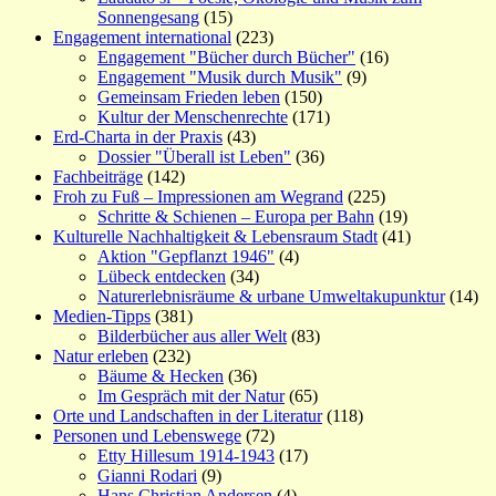
Sonnengesang
(15)
Engagement international
(223)
Engagement "Bücher durch Bücher"
(16)
Engagement "Musik durch Musik"
(9)
Gemeinsam Frieden leben
(150)
Kultur der Menschenrechte
(171)
Erd-Charta in der Praxis
(43)
Dossier "Überall ist Leben"
(36)
Fachbeiträge
(142)
Froh zu Fuß – Impressionen am Wegrand
(225)
Schritte & Schienen – Europa per Bahn
(19)
Kulturelle Nachhaltigkeit & Lebensraum Stadt
(41)
Aktion "Gepflanzt 1946"
(4)
Lübeck entdecken
(34)
Naturerlebnisräume & urbane Umweltakupunktur
(14)
Medien-Tipps
(381)
Bilderbücher aus aller Welt
(83)
Natur erleben
(232)
Bäume & Hecken
(36)
Im Gespräch mit der Natur
(65)
Orte und Landschaften in der Literatur
(118)
Personen und Lebenswege
(72)
Etty Hillesum 1914-1943
(17)
Gianni Rodari
(9)
Hans Christian Andersen
(4)