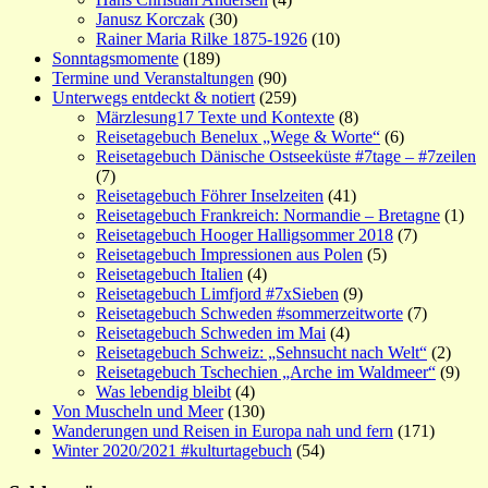
Janusz Korczak
(30)
Rainer Maria Rilke 1875-1926
(10)
Sonntagsmomente
(189)
Termine und Veranstaltungen
(90)
Unterwegs entdeckt & notiert
(259)
Märzlesung17 Texte und Kontexte
(8)
Reisetagebuch Benelux „Wege & Worte“
(6)
Reisetagebuch Dänische Ostseeküste #7tage – #7zeilen
(7)
Reisetagebuch Föhrer Inselzeiten
(41)
Reisetagebuch Frankreich: Normandie – Bretagne
(1)
Reisetagebuch Hooger Halligsommer 2018
(7)
Reisetagebuch Impressionen aus Polen
(5)
Reisetagebuch Italien
(4)
Reisetagebuch Limfjord #7xSieben
(9)
Reisetagebuch Schweden #sommerzeitworte
(7)
Reisetagebuch Schweden im Mai
(4)
Reisetagebuch Schweiz: „Sehnsucht nach Welt“
(2)
Reisetagebuch Tschechien „Arche im Waldmeer“
(9)
Was lebendig bleibt
(4)
Von Muscheln und Meer
(130)
Wanderungen und Reisen in Europa nah und fern
(171)
Winter 2020/2021 #kulturtagebuch
(54)