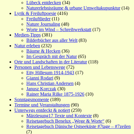
Lübeck entdecken
(34)
Naturerlebnisräume & urbane Umweltakupunktur
(14)
Lyrik & Freiluftpoesie
(416)
Freiluftlieder
(11)
Nature Journaling
(48)
Worte im Wind – Schreibwerkstatt
(17)
Medien-Tipps
(381)
Bilderbücher aus aller Welt
(83)
Natur erleben
(232)
Bäume & Hecken
(36)
Im Gespräch mit der Natur
(65)
Orte und Landschaften in der Literatur
(118)
Personen und Lebenswege
(72)
Etty Hillesum 1914-1943
(17)
Gianni Rodari
(9)
Hans Christian Andersen
(4)
Janusz Korczak
(30)
Rainer Maria Rilke 1875-1926
(10)
Sonntagsmomente
(189)
Termine und Veranstaltungen
(90)
Unterwegs entdeckt & notiert
(259)
Märzlesung17 Texte und Kontexte
(8)
Reisetagebuch Benelux „Wege & Worte“
(6)
Reisetagebuch Dänische Ostseeküste #7tage – #7zeilen
(7)