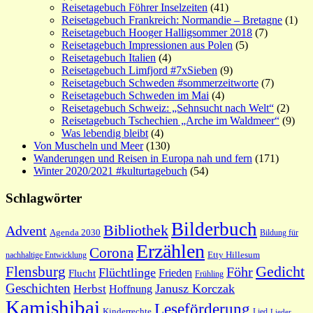
Reisetagebuch Föhrer Inselzeiten
(41)
Reisetagebuch Frankreich: Normandie – Bretagne
(1)
Reisetagebuch Hooger Halligsommer 2018
(7)
Reisetagebuch Impressionen aus Polen
(5)
Reisetagebuch Italien
(4)
Reisetagebuch Limfjord #7xSieben
(9)
Reisetagebuch Schweden #sommerzeitworte
(7)
Reisetagebuch Schweden im Mai
(4)
Reisetagebuch Schweiz: „Sehnsucht nach Welt“
(2)
Reisetagebuch Tschechien „Arche im Waldmeer“
(9)
Was lebendig bleibt
(4)
Von Muscheln und Meer
(130)
Wanderungen und Reisen in Europa nah und fern
(171)
Winter 2020/2021 #kulturtagebuch
(54)
Schlagwörter
Bilderbuch
Bibliothek
Advent
Agenda 2030
Bildung für
Erzählen
Corona
nachhaltige Entwicklung
Etty Hillesum
Gedicht
Flensburg
Föhr
Flüchtlinge
Frieden
Flucht
Frühling
Geschichten
Janusz Korczak
Herbst
Hoffnung
Kamishibai
Leseförderung
Kinderrechte
Lied
Lieder