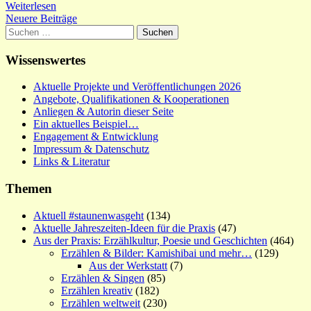
Weiterlesen
Beitragsnavigation
Neuere Beiträge
Suchen
nach:
Wissenswertes
Aktuelle Projekte und Veröffentlichungen 2026
Angebote, Qualifikationen & Kooperationen
Anliegen & Autorin dieser Seite
Ein aktuelles Beispiel…
Engagement & Entwicklung
Impressum & Datenschutz
Links & Literatur
Themen
Aktuell #staunenwasgeht
(134)
Aktuelle Jahreszeiten-Ideen für die Praxis
(47)
Aus der Praxis: Erzählkultur, Poesie und Geschichten
(464)
Erzählen & Bilder: Kamishibai und mehr…
(129)
Aus der Werkstatt
(7)
Erzählen & Singen
(85)
Erzählen kreativ
(182)
Erzählen weltweit
(230)