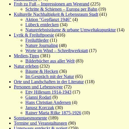
Froh zu Fuß – Impressionen am Wegrand
(225)
Schritte & Schienen – Europa per Bahn
(19)
Kulturelle Nachhaltigkeit & Lebensraum Stadt
(41)
Aktion "Gepflanzt 1946"
(4)
Lübeck entdecken
(34)
Naturerlebnisräume & urbane Umweltakupunktur
(14)
Lyrik & Freiluftpoesie
(416)
Freiluftlieder
(11)
Nature Journaling
(48)
Worte im Wind – Schreibwerkstatt
(17)
Medien-Tipps
(381)
Bilderbücher aus aller Welt
(83)
Natur erleben
(232)
Bäume & Hecken
(36)
Im Gespräch mit der Natur
(65)
Orte und Landschaften in der Literatur
(118)
Personen und Lebenswege
(72)
Etty Hillesum 1914-1943
(17)
Gianni Rodari
(9)
Hans Christian Andersen
(4)
Janusz Korczak
(30)
Rainer Maria Rilke 1875-1926
(10)
Sonntagsmomente
(189)
Termine und Veranstaltungen
(90)
Unterwegs entdeckt & notiert
(259)