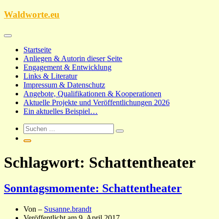
Zum
Waldworte.eu
Inhalt
springen
Startseite
Anliegen & Autorin dieser Seite
Engagement & Entwicklung
Links & Literatur
Impressum & Datenschutz
Angebote, Qualifikationen & Kooperationen
Aktuelle Projekte und Veröffentlichungen 2026
Ein aktuelles Beispiel…
Schlagwort:
Schattentheater
Sonntagsmomente: Schattentheater
Von –
Susanne.brandt
Veröffentlicht am
9. April 2017