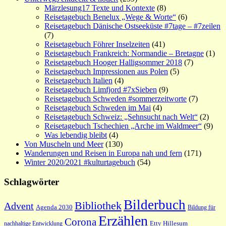
Märzlesung17 Texte und Kontexte
(8)
Reisetagebuch Benelux „Wege & Worte“
(6)
Reisetagebuch Dänische Ostseeküste #7tage – #7zeilen
(7)
Reisetagebuch Föhrer Inselzeiten
(41)
Reisetagebuch Frankreich: Normandie – Bretagne
(1)
Reisetagebuch Hooger Halligsommer 2018
(7)
Reisetagebuch Impressionen aus Polen
(5)
Reisetagebuch Italien
(4)
Reisetagebuch Limfjord #7xSieben
(9)
Reisetagebuch Schweden #sommerzeitworte
(7)
Reisetagebuch Schweden im Mai
(4)
Reisetagebuch Schweiz: „Sehnsucht nach Welt“
(2)
Reisetagebuch Tschechien „Arche im Waldmeer“
(9)
Was lebendig bleibt
(4)
Von Muscheln und Meer
(130)
Wanderungen und Reisen in Europa nah und fern
(171)
Winter 2020/2021 #kulturtagebuch
(54)
Schlagwörter
Bilderbuch
Bibliothek
Advent
Agenda 2030
Bildung für
Erzählen
Corona
nachhaltige Entwicklung
Etty Hillesum