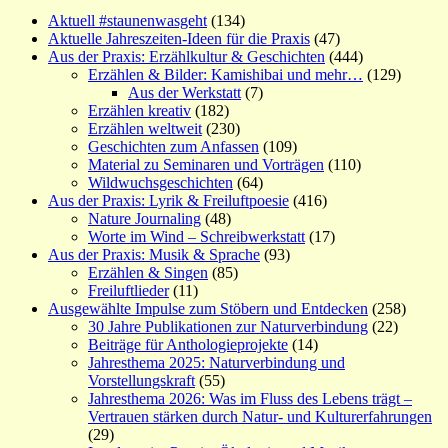
Aktuell #staunenwasgeht
(134)
Aktuelle Jahreszeiten-Ideen für die Praxis
(47)
Aus der Praxis: Erzählkultur & Geschichten
(444)
Erzählen & Bilder: Kamishibai und mehr…
(129)
Aus der Werkstatt
(7)
Erzählen kreativ
(182)
Erzählen weltweit
(230)
Geschichten zum Anfassen
(109)
Material zu Seminaren und Vorträgen
(110)
Wildwuchsgeschichten
(64)
Aus der Praxis: Lyrik & Freiluftpoesie
(416)
Nature Journaling
(48)
Worte im Wind – Schreibwerkstatt
(17)
Aus der Praxis: Musik & Sprache
(93)
Erzählen & Singen
(85)
Freiluftlieder
(11)
Ausgewählte Impulse zum Stöbern und Entdecken
(258)
30 Jahre Publikationen zur Naturverbindung
(22)
Beiträge für Anthologieprojekte
(14)
Jahresthema 2025: Naturverbindung und
Vorstellungskraft
(55)
Jahresthema 2026: Was im Fluss des Lebens trägt –
Vertrauen stärken durch Natur- und Kulturerfahrungen
(29)