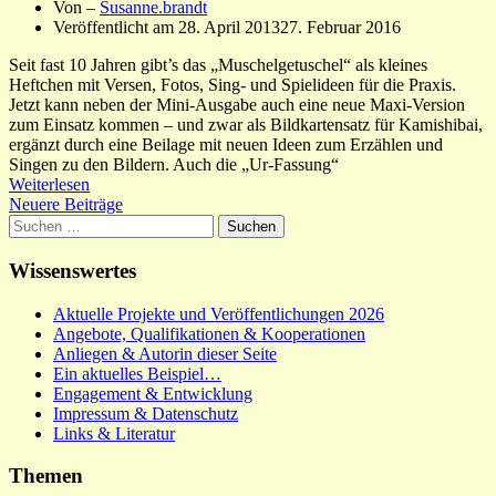
Von –
Susanne.brandt
Veröffentlicht am
28. April 2013
27. Februar 2016
Seit fast 10 Jahren gibt’s das „Muschelgetuschel“ als kleines
Heftchen mit Versen, Fotos, Sing- und Spielideen für die Praxis.
Jetzt kann neben der Mini-Ausgabe auch eine neue Maxi-Version
zum Einsatz kommen – und zwar als Bildkartensatz für Kamishibai,
ergänzt durch eine Beilage mit neuen Ideen zum Erzählen und
Singen zu den Bildern. Auch die „Ur-Fassung“
Weiterlesen
Beitragsnavigation
Neuere Beiträge
Suchen
nach:
Wissenswertes
Aktuelle Projekte und Veröffentlichungen 2026
Angebote, Qualifikationen & Kooperationen
Anliegen & Autorin dieser Seite
Ein aktuelles Beispiel…
Engagement & Entwicklung
Impressum & Datenschutz
Links & Literatur
Themen