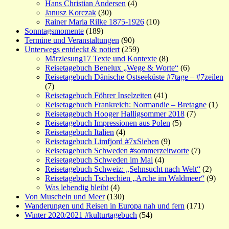
Hans Christian Andersen
(4)
Janusz Korczak
(30)
Rainer Maria Rilke 1875-1926
(10)
Sonntagsmomente
(189)
Termine und Veranstaltungen
(90)
Unterwegs entdeckt & notiert
(259)
Märzlesung17 Texte und Kontexte
(8)
Reisetagebuch Benelux „Wege & Worte“
(6)
Reisetagebuch Dänische Ostseeküste #7tage – #7zeilen
(7)
Reisetagebuch Föhrer Inselzeiten
(41)
Reisetagebuch Frankreich: Normandie – Bretagne
(1)
Reisetagebuch Hooger Halligsommer 2018
(7)
Reisetagebuch Impressionen aus Polen
(5)
Reisetagebuch Italien
(4)
Reisetagebuch Limfjord #7xSieben
(9)
Reisetagebuch Schweden #sommerzeitworte
(7)
Reisetagebuch Schweden im Mai
(4)
Reisetagebuch Schweiz: „Sehnsucht nach Welt“
(2)
Reisetagebuch Tschechien „Arche im Waldmeer“
(9)
Was lebendig bleibt
(4)
Von Muscheln und Meer
(130)
Wanderungen und Reisen in Europa nah und fern
(171)
Winter 2020/2021 #kulturtagebuch
(54)