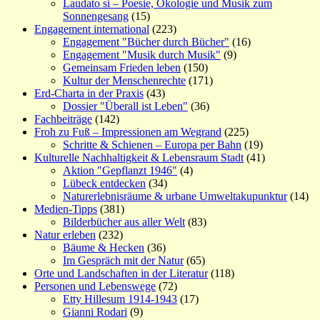
Laudato si – Poesie, Ökologie und Musik zum
Sonnengesang
(15)
Engagement international
(223)
Engagement "Bücher durch Bücher"
(16)
Engagement "Musik durch Musik"
(9)
Gemeinsam Frieden leben
(150)
Kultur der Menschenrechte
(171)
Erd-Charta in der Praxis
(43)
Dossier "Überall ist Leben"
(36)
Fachbeiträge
(142)
Froh zu Fuß – Impressionen am Wegrand
(225)
Schritte & Schienen – Europa per Bahn
(19)
Kulturelle Nachhaltigkeit & Lebensraum Stadt
(41)
Aktion "Gepflanzt 1946"
(4)
Lübeck entdecken
(34)
Naturerlebnisräume & urbane Umweltakupunktur
(14)
Medien-Tipps
(381)
Bilderbücher aus aller Welt
(83)
Natur erleben
(232)
Bäume & Hecken
(36)
Im Gespräch mit der Natur
(65)
Orte und Landschaften in der Literatur
(118)
Personen und Lebenswege
(72)
Etty Hillesum 1914-1943
(17)
Gianni Rodari
(9)